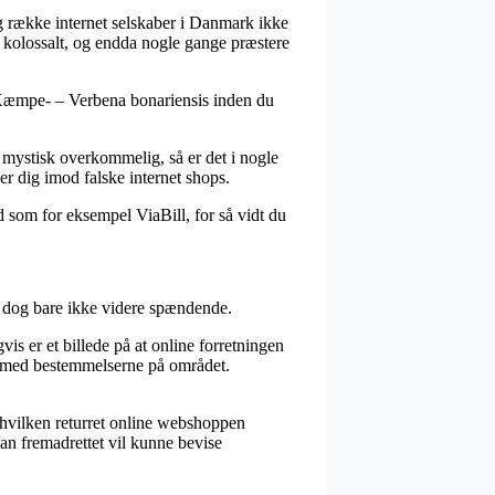
ng række internet selskaber i Danmark ikke
– kolossalt, og endda nogle gange præstere
t, Kæmpe- – Verbena bonariensis inden du
m mystisk overkommelig, så er det i nogle
ger dig imod falske internet shops.
 som for eksempel ViaBill, for så vidt du
er dog bare ikke videre spændende.
s er et billede på at online forretningen
ing med bestemmelserne på området.
x hvilken returret online webshoppen
an fremadrettet vil kunne bevise