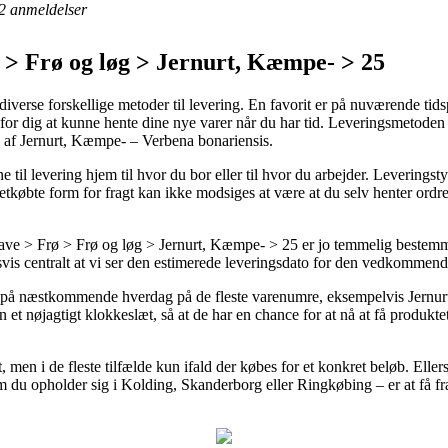
2
anmeldelser
> Frø og løg > Jernurt, Kæmpe- > 25
 diverse forskellige metoder til levering. En favorit er på nuværende tid
 for dig at kunne hente dine nye varer når du har tid. Leveringsmetoden 
 af Jernurt, Kæmpe- – Verbena bonariensis.
til levering hjem til hvor du bor eller til hvor du arbejder. Leveringstyp
tkøbte form for fragt kan ikke modsiges at være at du selv henter ordre
ve > Frø > Frø og løg > Jernurt, Kæmpe- > 25 er jo temmelig beste
dsvis centralt at vi ser den estimerede leveringsdato for den vedkommend
ng på næstkommende hverdag på de fleste varenumre, eksempelvis Jernu
 et nøjagtigt klokkeslæt, så at de har en chance for at nå at få produkte
t, men i de fleste tilfælde kun ifald der købes for et konkret beløb. Eller
m du opholder sig i Kolding, Skanderborg eller Ringkøbing – er at få frag