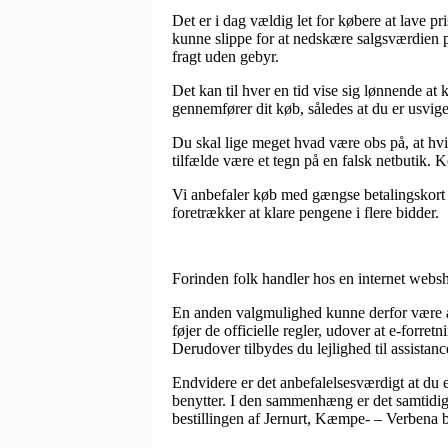
Det er i dag vældig let for købere at lave p
kunne slippe for at nedskære salgsværdien p
fragt uden gebyr.
Det kan til hver en tid vise sig lønnende at
gennemfører dit køb, således at du er usvigel
Du skal lige meget hvad være obs på, at hvi
tilfælde være et tegn på en falsk netbutik. K
Vi anbefaler køb med gængse betalingskort e
foretrækker at klare pengene i flere bidder.
Forinden folk handler hos en internet websh
En anden valgmulighed kunne derfor være at 
føjer de officielle regler, udover at e-forr
Derudover tilbydes du lejlighed til assistan
Endvidere er det anbefalelsesværdigt at du e
benytter. I den sammenhæng er det samtidig 
bestillingen af Jernurt, Kæmpe- – Verbena b