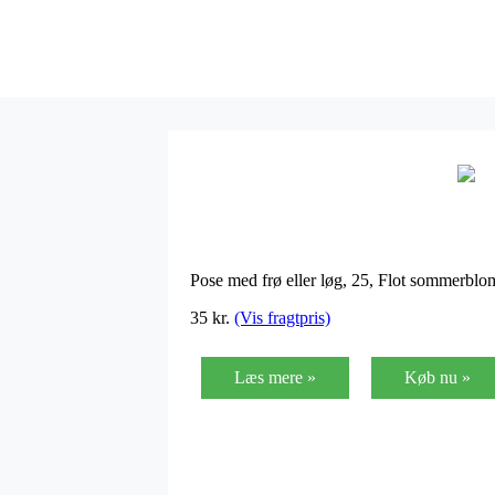
Pose med frø eller løg, 25, Flot sommerblo
35
kr.
(Vis fragtpris)
Læs mere »
Køb nu »