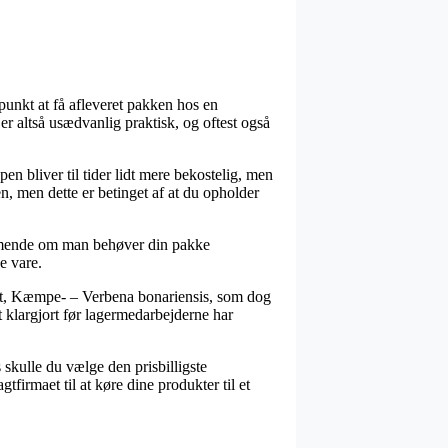
spunkt at få afleveret pakken hos en
er altså usædvanlig praktisk, og oftest også
en bliver til tider lidt mere bekostelig, men
n, men dette er betinget af at du opholder
mmende om man behøver din pakke
e vare.
rt, Kæmpe- – Verbena bonariensis, som dog
t klargjort før lagermedarbejderne har
s skulle du vælge den prisbilligste
tfirmaet til at køre dine produkter til et