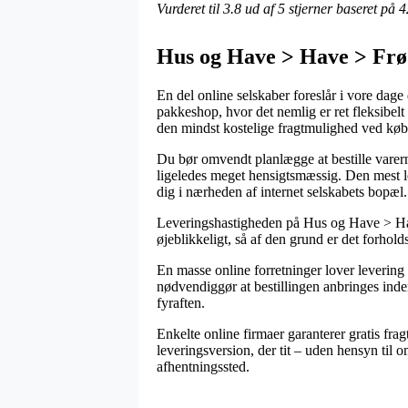
Vurderet til
3.8
ud af 5 stjerner baseret på
4
Hus og Have > Have > Frø 
En del online selskaber foreslår i vore dage
pakkeshop, hvor det nemlig er ret fleksibelt
den mindst kostelige fragtmulighed ved køb
Du bør omvendt planlægge at bestille varerne 
ligeledes meget hensigtsmæssig. Den mest le
dig i nærheden af internet selskabets bopæl.
Leveringshastigheden på Hus og Have > Ha
øjeblikkeligt, så af den grund er det forhol
En masse online forretninger lover leveri
nødvendiggør at bestillingen anbringes inden
fyraften.
Enkelte online firmaer garanterer gratis frag
leveringsversion, der tit – uden hensyn til o
afhentningssted.