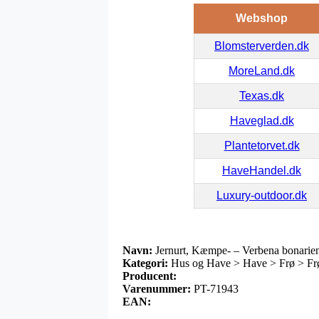
Webshop
Blomsterverden.dk
MoreLand.dk
Texas.dk
Haveglad.dk
Plantetorvet.dk
HaveHandel.dk
Luxury-outdoor.dk
Navn:
Jernurt, Kæmpe- – Verbena bonarien
Kategori:
Hus og Have > Have > Frø > Frø
Producent:
Varenummer:
PT-71943
EAN: