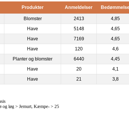
Produkter
Anmeldelser
Bedømmels
Blomster
2413
4,85
Have
5148
4,65
Have
7169
4,65
Have
120
4,6
Planter og blomster
6440
4,45
Have
20
4,1
Have
21
3,8
sis
 og løg > Jernurt, Kæmpe- > 25