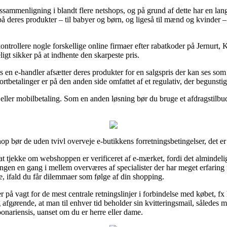
rissammenligning i blandt flere netshops, og på grund af dette har en la
å deres produkter – til babyer og børn, og ligeså til mænd og kvinder 
 kontrollere nogle forskellige online firmaer efter rabatkoder på Jernur
igt sikker på at indhente den skarpeste pris.
s en e-handler afsætter deres produkter for en salgspris der kan ses so
ortbetalinger er på den anden side omfattet af et regulativ, der begunsti
ller mobilbetaling. Som en anden løsning bør du bruge et afdragstilbud
op bør de uden tvivl overveje e-butikkens forretningsbetingelser, det 
tjekke om webshoppen er verificeret af e-mærket, fordi det almindeligvi
etningen en gang i mellem overværes af specialister der har meget erfar
ce, ifald du får dilemmaer som følge af din shopping.
r på vagt for de mest centrale retningslinjer i forbindelse med købet, f
afgørende, at man til enhver tid beholder sin kvitteringsmail, således m
onariensis, uanset om du er herre eller dame.