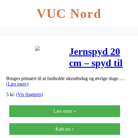
VUC Nord
Jernspyd 20
cm – spyd til
siveslange –
Bruges primært til at fastholde ukrudtsdug og øvrige duge….
Jernspyd 20
(Læs mere)
cm – spyd
5
kr.
(Vis fragtpris)
til…
Læs mere »
Køb nu »