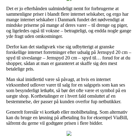
Det er jo efterhånden ualmindeligt nemt for forbrugerne at
sammenligne priser i blandt flere internet selskaber, og ergo har
mange internet selskaber i Danmark fundet det nødvendigt at
mindske priserne på mange af deres varer – til drenge og piger,
og ligeledes også til voksne – betragteligt, og endda nogle gange
yde fragt uden omkostninger.
Derfor kan det stadigvæk vise sig udbytterigt at granske
forskellige internet forretninger efter udsalg på Jernspyd 20 cm –
spyd til siveslange – Jernspyd 20 cm – spyd til… forud for at du
shopper, sådan at man er garanteret at skaffe sig den mest
betalelige pris.
Man skal imidlertid være så påvagt, at hvis en internet
virksomhed udlover varer til salg for en salgspris som kan ses
som besynderligt letkøbt, så bør det ofte være et symbol på en
uægte shop. Kortbetalinger er i hvert fald omsluttet af en
bestemmelse, der passer på kunden overfor fup netbutikker.
Generelt foreslår vi kortkøb eller mobilbetaling. Som alternativ
kan du bruge en løsning på afbetaling fra for eksempel ViaBill,
såfremt du gerne vil godtgøre prisen i flere bidder.