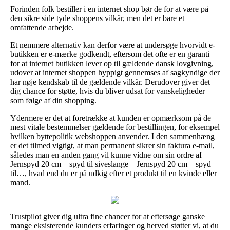
Forinden folk bestiller i en internet shop bør de for at være på
den sikre side tyde shoppens vilkår, men det er bare et
omfattende arbejde.
Et nemmere alternativ kan derfor være at undersøge hvorvidt e-
butikken er e-mærke godkendt, eftersom det ofte er en garanti
for at internet butikken lever op til gældende dansk lovgivning,
udover at internet shoppen hyppigt gennemses af sagkyndige der
har nøje kendskab til de gældende vilkår. Derudover giver det
dig chance for støtte, hvis du bliver udsat for vanskeligheder
som følge af din shopping.
Ydermere er det at foretrække at kunden er opmærksom på de
mest vitale bestemmelser gældende for bestillingen, for eksempel
hvilken byttepolitik webshoppen anvender. I den sammenhæng
er det tilmed vigtigt, at man permanent sikrer sin faktura e-mail,
således man en anden gang vil kunne vidne om sin ordre af
Jernspyd 20 cm – spyd til siveslange – Jernspyd 20 cm – spyd
til…, hvad end du er på udkig efter et produkt til en kvinde eller
mand.
Trustpilot giver dig ultra fine chancer for at eftersøge ganske
mange eksisterende kunders erfaringer og herved støtter vi, at du