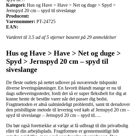
Kategori:
Hus og Have > Have > Net og duge > Spyd >
Jernspyd 20 cm – spyd til siveslange
Producent:
Varenummer:
PT-24725
EAN:
Vurderet til
3.5
ud af 5 stjerner baseret på
29
anmeldelser
Hus og Have > Have > Net og duge >
Spyd > Jernspyd 20 cm – spyd til
siveslange
De fleste outlets på nettet udlover på nuværende tidspunkt
diverse leveringsløsninger. En favorit iblandt mange er nu til
dags udleveringssteder, fordi det så er super fleksibelt for dig at
kunne hente de bestilte varer når det passer dig bedst.
Fragtmetoden er altså ualmindeligt problemfri, samt tit derudover
den prisbilligste metode til levering ved køb af Jernspyd 20 cm –
spyd til siveslange – Jernspyd 20 cm – spyd til….
Du bør også foretrække at vælge at få udbragt til din privatbolig
eller til din arbejdsplads. Fragtformen er gennemsnitligt lidt