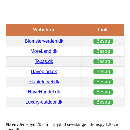
Webshop
Link
Blomsterverden.dk
Besøg
MoreLand.dk
Besøg
Texas.dk
Besøg
Haveglad.dk
Besøg
Plantetorvet.dk
Besøg
HaveHandel.dk
Besøg
Luxury-outdoor.dk
Besøg
Navn:
Jernspyd 20 cm – spyd til siveslange – Jernspyd 20 cm –
spyd til…