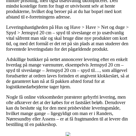
mindre prisbillig, men også usædvanlig ukompliceret. Den
mindst kostelige form for fragt er utvivlsomt selv at hente
produkterne, hvilket dog beroer på at du har bopæl med kort
afstand til e-forretningens adresse.
Leveringshastigheden på Hus og Have > Have > Net og duge >
Spyd > Jernspyd 20 cm – spyd til siveslange er jo usædvanlig
vital såfremt man står og skal bruge dine nye produkter om kort
tid, og med det formål er det ret på sin plads at man studerer den
forventede leveringsdato for det pågældende produkt.
Adskillige butikker på nettet annoncerer levering efter en enkelt
hverdag på mange varenumre, eksempelvis Jernspyd 20 cm –
spyd til siveslange – Jernspyd 20 cm – spyd til…, som alligevel
forudsætter at ordren laves forinden et angivent klokkeslæt, så at
de garanteret kan nå at få pakken afsted forud for at
logistikmedarbejderne tager hjem.
Nogle få online virksomheder præsterer gebyrfri levering, men
ofte afkræver det at der købes for et fastslået beløb. Derudover
kan du beslutte sig for den mest prisbevidste leveringsmåde,
hvilket mange gange – ligegyldigt om man er i Randers,
Nørresundby eller Assens – er at få fragtmanden til at levere din
bestilling til en pakkeshop.