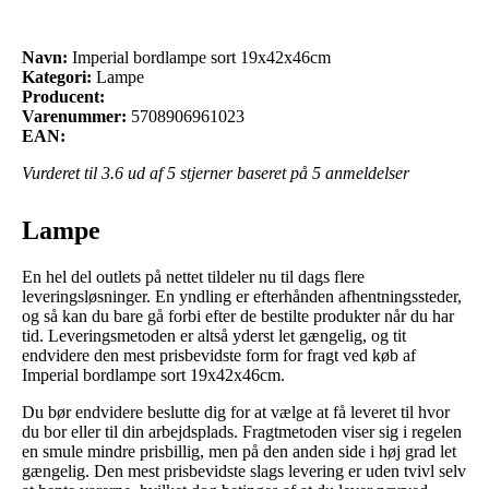
Navn:
Imperial bordlampe sort 19x42x46cm
Kategori:
Lampe
Producent:
Varenummer:
5708906961023
EAN:
Vurderet til
3.6
ud af 5 stjerner baseret på
5
anmeldelser
Lampe
En hel del outlets på nettet tildeler nu til dags flere
leveringsløsninger. En yndling er efterhånden afhentningssteder,
og så kan du bare gå forbi efter de bestilte produkter når du har
tid. Leveringsmetoden er altså yderst let gængelig, og tit
endvidere den mest prisbevidste form for fragt ved køb af
Imperial bordlampe sort 19x42x46cm.
Du bør endvidere beslutte dig for at vælge at få leveret til hvor
du bor eller til din arbejdsplads. Fragtmetoden viser sig i regelen
en smule mindre prisbillig, men på den anden side i høj grad let
gængelig. Den mest prisbevidste slags levering er uden tvivl selv