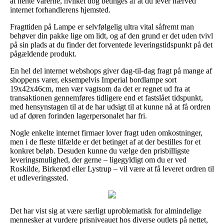
at hente varerne, hvilket dog betinges af at du lever nærved
internet forhandlerens hjemsted.
Fragttiden på Lampe er selvfølgelig ultra vital såfremt man
behøver din pakke lige om lidt, og af den grund er det uden tvivl
på sin plads at du finder det forventede leveringstidspunkt på det
pågældende produkt.
En hel del internet webshops giver dag-til-dag fragt på mange af
shoppens varer, eksempelvis Imperial bordlampe sort
19x42x46cm, men vær vagtsom da det er regnet ud fra at
transaktionen gennemføres tidligere end et fastslået tidspunkt,
med hensynstagen til at de har udsigt til at kunne nå at få ordren
ud af døren forinden lagerpersonalet har fri.
Nogle enkelte internet firmaer lover fragt uden omkostninger,
men i de fleste tilfælde er det betinget af at der bestilles for et
konkret beløb. Desuden kunne du vælge den prisbilligste
leveringsmulighed, der gerne – ligegyldigt om du er ved
Roskilde, Birkerød eller Lystrup – vil være at få leveret ordren til
et udleveringssted.
Det har vist sig at være særligt uproblematisk for almindelige
mennesker at vurdere prisniveauet hos diverse outlets på nettet,