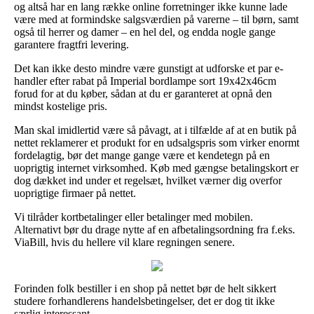
og altså har en lang række online forretninger ikke kunne lade
være med at formindske salgsværdien på varerne – til børn, samt
også til herrer og damer – en hel del, og endda nogle gange
garantere fragtfri levering.
Det kan ikke desto mindre være gunstigt at udforske et par e-
handler efter rabat på Imperial bordlampe sort 19x42x46cm
forud for at du køber, sådan at du er garanteret at opnå den
mindst kostelige pris.
Man skal imidlertid være så påvagt, at i tilfælde af at en butik på
nettet reklamerer et produkt for en udsalgspris som virker enormt
fordelagtig, bør det mange gange være et kendetegn på en
uoprigtig internet virksomhed. Køb med gængse betalingskort er
dog dækket ind under et regelsæt, hvilket værner dig overfor
uoprigtige firmaer på nettet.
Vi tilråder kortbetalinger eller betalinger med mobilen.
Alternativt bør du drage nytte af en afbetalingsordning fra f.eks.
ViaBill, hvis du hellere vil klare regningen senere.
Forinden folk bestiller i en shop på nettet bør de helt sikkert
studere forhandlerens handelsbetingelser, det er dog tit ikke
særlig interessant.