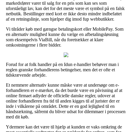
markedsfører varer til salg for en pris som kan ses som
uforståeligt lav, kan det for det meste være et symbol på en falsk
netbutik. Bestillinger med kort er ikke desto mindre indbefattet
af en retningslinje, som hjælper dig imod fup webbutikker.
Vi tilråder køb med gængse betalingskort eller MobilePay. Som
en alternativ mulighed kunne du vælge en afbetalingsløsning
som eksempelvis ViaBill, når du foretrækker at klare
omkostningerne i flere bidder.
Forud for at folk handler på en Idun e-handler behøver man i
reglen granske forhandlerens betingelser, men det er ofte et
tidskrævende arbejde.
Et nemmere alternativ kunne måske være at undersøge om e-
forhandleren er e-mærket, da det burde være en påvisning af at
online firmaet adlyder de officielle danske regler, udover at
online forhandleren fra tid til anden kigges til af jurister der er
inde i vilkårene på området. Dette er en god lejlighed til en
håndsrækning, såfremt du bliver udsat for dilemmaer i processen
med dit køb.
Ydermere kan det være til hjælp at kunden er vaks omkring de