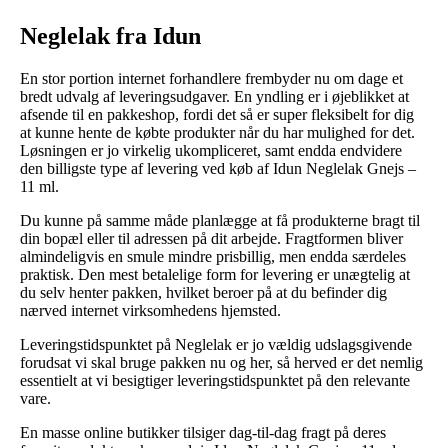
Neglelak fra Idun
En stor portion internet forhandlere frembyder nu om dage et
bredt udvalg af leveringsudgaver. En yndling er i øjeblikket at
afsende til en pakkeshop, fordi det så er super fleksibelt for dig
at kunne hente de købte produkter når du har mulighed for det.
Løsningen er jo virkelig ukompliceret, samt endda endvidere
den billigste type af levering ved køb af Idun Neglelak Gnejs –
11 ml.
Du kunne på samme måde planlægge at få produkterne bragt til
din bopæl eller til adressen på dit arbejde. Fragtformen bliver
almindeligvis en smule mindre prisbillig, men endda særdeles
praktisk. Den mest betalelige form for levering er unægtelig at
du selv henter pakken, hvilket beroer på at du befinder dig
nærved internet virksomhedens hjemsted.
Leveringstidspunktet på Neglelak er jo vældig udslagsgivende
forudsat vi skal bruge pakken nu og her, så herved er det nemlig
essentielt at vi besigtiger leveringstidspunktet på den relevante
vare.
En masse online butikker tilsiger dag-til-dag fragt på deres