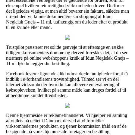
mest essentielle vedtægter der er gældende for ordren, som for
eksempel hvilken returrettighed virksomheden lover. Derfor er
det ligeledes vigtigt, at man altid bevarer sin faktura, således man
i fremtiden vil kunne dokumentere sin shopping af Idun
Neglelak Gnejs – 11 ml, uafhængig om du leder efter et produkt
til en kvinde eller mand.
Trustpilot præsterer ret solide genveje til at eftersøge en række
tidligere konsumenters domme og derved foreslåes det, at du ser
nærmere på online webshoppens kritik af Idun Neglelak Gnejs –
11 ml før du lægger din bestilling.
Facebook leverer lignende altid udmærkede muligheder for at få
indblik i e-forhandlerens troværdighed. Tilmed ser vi en del
internet virksomheder hvor du kan aflevere en evaluering af
købsoplevelsen, hvilket på samme måde kan drages fordel af til
at bedømme kundetilfredsheden.
Denne hjemmeside er reklamefinansieret. Vi hjælper en samling
af outlets på nettet i Danmark derved at vi formidler
virksomhedernes produkter, og tjener kommission ifald en af de
besøgende på vores hjemmeside foretager en bestilling.