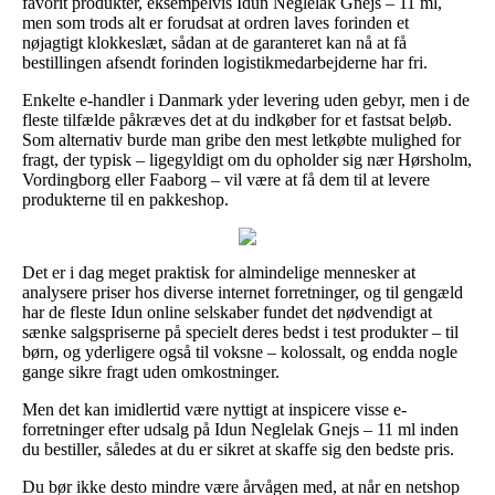
favorit produkter, eksempelvis Idun Neglelak Gnejs – 11 ml,
men som trods alt er forudsat at ordren laves forinden et
nøjagtigt klokkeslæt, sådan at de garanteret kan nå at få
bestillingen afsendt forinden logistikmedarbejderne har fri.
Enkelte e-handler i Danmark yder levering uden gebyr, men i de
fleste tilfælde påkræves det at du indkøber for et fastsat beløb.
Som alternativ burde man gribe den mest letkøbte mulighed for
fragt, der typisk – ligegyldigt om du opholder sig nær Hørsholm,
Vordingborg eller Faaborg – vil være at få dem til at levere
produkterne til en pakkeshop.
Det er i dag meget praktisk for almindelige mennesker at
analysere priser hos diverse internet forretninger, og til gengæld
har de fleste Idun online selskaber fundet det nødvendigt at
sænke salgspriserne på specielt deres bedst i test produkter – til
børn, og yderligere også til voksne – kolossalt, og endda nogle
gange sikre fragt uden omkostninger.
Men det kan imidlertid være nyttigt at inspicere visse e-
forretninger efter udsalg på Idun Neglelak Gnejs – 11 ml inden
du bestiller, således at du er sikret at skaffe sig den bedste pris.
Du bør ikke desto mindre være årvågen med, at når en netshop