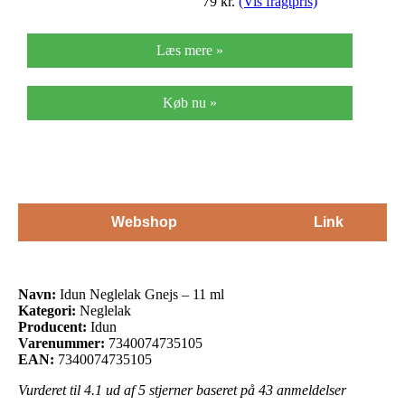
79
kr.
(Vis fragtpris)
Læs mere »
Køb nu »
Webshop
Link
Navn:
Idun Neglelak Gnejs – 11 ml
Kategori:
Neglelak
Producent:
Idun
Varenummer:
7340074735105
EAN:
7340074735105
Vurderet til
4.1
ud af 5 stjerner baseret på
43
anmeldelser