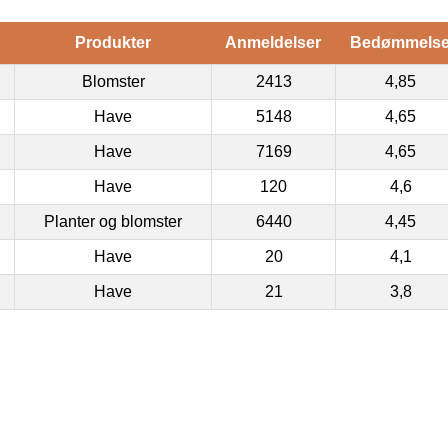
Produkter
Anmeldelser
Bedømmels
Blomster
2413
4,85
Have
5148
4,65
Have
7169
4,65
Have
120
4,6
Planter og blomster
6440
4,45
Have
20
4,1
Have
21
3,8