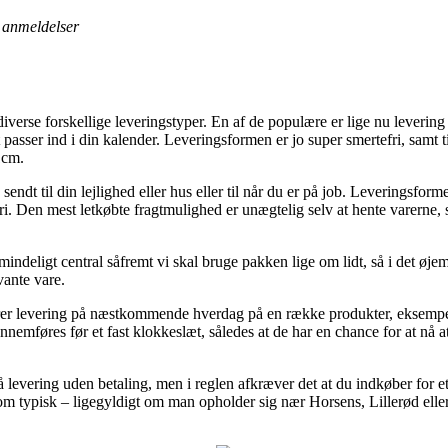
anmeldelser
diverse forskellige leveringstyper. En af de populære er lige nu leveri
 passer ind i din kalender. Leveringsformen er jo super smertefri, samt t
1cm.
ndt til din lejlighed eller hus eller til når du er på job. Leveringsfor
fri. Den mest letkøbte fragtmulighed er unægtelig selv at hente varerne
eligt central såfremt vi skal bruge pakken lige om lidt, så i det øjeme
vante vare.
rer levering på næstkommende hverdag på en række produkter, eksem
nnemføres før et fast klokkeslæt, således at de har en chance for at nå at
 levering uden betaling, men i reglen afkræver det at du indkøber for 
 typisk – ligegyldigt om man opholder sig nær Horsens, Lillerød eller A