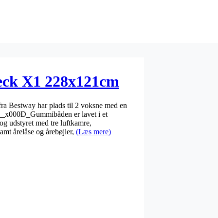
eck X1 228x121cm
a Bestway har plads til 2 voksne med en
__x000D_Gummibåden er lavet i et
e og udstyret med tre luftkamre,
samt årelåse og årebøjler,
(Læs mere)