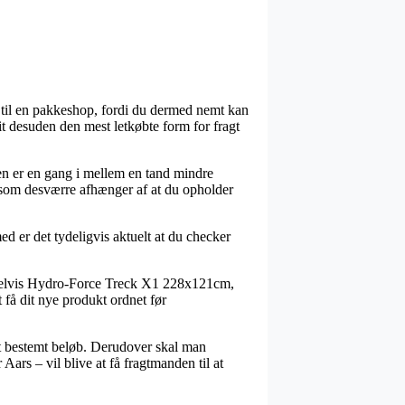
ng til en pakkeshop, fordi du dermed nemt kan
it desuden den mest letkøbte form for fragt
men er en gang i mellem en tand mindre
, som desværre afhænger af at du opholder
d er det tydeligvis aktuelt at du checker
pelvis Hydro-Force Treck X1 228x121cm,
 få dit nye produkt ordnet før
et bestemt beløb. Derudover skal man
ars – vil blive at få fragtmanden til at