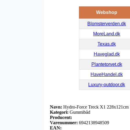
Webshop
Blomsterverden.dk
MoreLand.dk
Texas.dk
Haveglad.dk
Plantetorvet.dk
HaveHandel.dk
Luxury-outdoor.dk
Navn:
Hydro-Force Treck X1 228x121cm
Kategori:
Gummibåd
Producent:
Varenummer:
6942138948509
EAN: