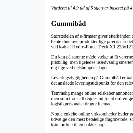
Vurderet til
4.9
ud af 5 stjerner baseret på
4
Gummibåd
Størstedelen af e-firmaer giver efterhånden 
hente dine nye produkter lige præcis når det
ved køb af Hydro-Force Treck X1 228x12
Du kan på samme måde vælge at få varerne se
prisbillig, men ligeledes usædvanlig smerte
dig lige ved netshoppens lager.
Leveringsdygtigheden på Gummibåd er ualmind
det anslåede leveringstidspunkt for den rele
Temmelig mange online selskaber annonce
men som trods alt regnes ud fra at ordren ge
logistikpersonalet drager hjemad.
Nogle enkelte online virksomheder byder på
udvælge den mest betalelige fragtmetode, som
køre ordren til en pakkeshop.