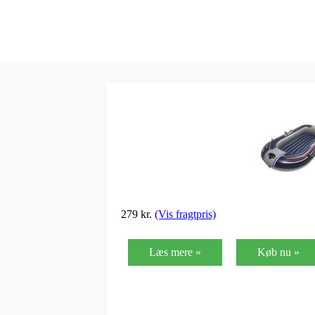
279
kr.
(Vis fragtpris)
Læs mere »
Køb nu »