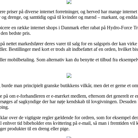
sere priser på diverse internet forretninger, og herved har mange interne
er og drenge, og samtidig også til kvinder og mænd – markant, og endda 
nspicere en række internet shops i Danmark efter rabat på Hydro-Force 
 den bedste pris.
på nettet markedsfører deres varer til salg for en salgspris der kan vir
r. Bestillinger med kort er trods alt indbefattet af en orden, hvilket bi
ller mobilbetaling. Som alternativ kan du benytte et tilbud fra eksempelv
burde man principielt granske butikkens vilkår, men det er gerne et om
 på om e-forhandleren er e-mærket medlem, eftersom det generelt er
rsøges af sagkyndige der har nøje kendskab til lovgivningen. Desuden ti
ping.
ar over de vigtigste regler gældende for ordren, som for eksempel den b
 til enhver tid bibeholder ens kvittering på e-mail, så man i fremtiden v
 produkter til en dreng eller pige.