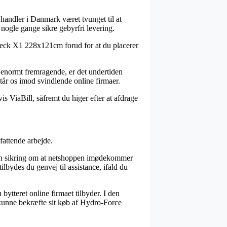
t handler i Danmark været tvunget til at
nogle gange sikre gebyrfri levering.
Treck X1 228x121cm forud for at du placerer
ke enormt fremragende, er det undertiden
står os imod svindlende online firmaer.
is ViaBill, såfremt du higer efter at afdrage
fattende arbejde.
 en sikring om at netshoppen imødekommer
lbydes du genvej til assistance, ifald du
ytteret online firmaet tilbyder. I den
il kunne bekræfte sit køb af Hydro-Force