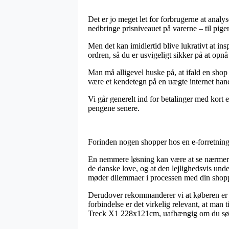
Det er jo meget let for forbrugerne at analy
nedbringe prisniveauet på varerne – til pig
Men det kan imidlertid blive lukrativt at i
ordren, så du er usvigeligt sikker på at opnå
Man må alligevel huske på, at ifald en shop 
være et kendetegn på en uægte internet handle
Vi går generelt ind for betalinger med kort e
pengene senere.
Forinden nogen shopper hos en e-forretning 
En nemmere løsning kan være at se nærmere
de danske love, og at den lejlighedsvis unde
møder dilemmaer i processen med din shop
Derudover rekommanderer vi at køberen er kl
forbindelse er det virkelig relevant, at man
Treck X1 228x121cm, uafhængig om du søger