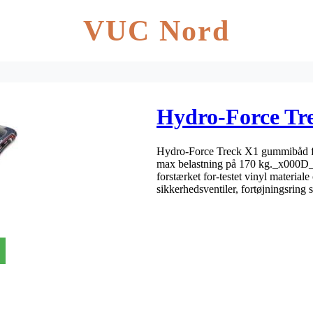
VUC Nord
Hydro-Force Tr
Hydro-Force Treck X1 gummibåd fr
max belastning på 170 kg._x000D
forstærket for-testet vinyl material
sikkerhedsventiler, fortøjningsring 