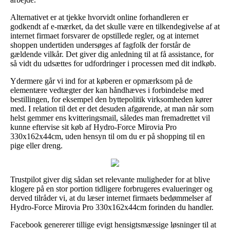
Alternativet er at tjekke hvorvidt online forhandleren er
godkendt af e-mærket, da det skulle være en tilkendegivelse af at
internet firmaet forsvarer de opstillede regler, og at internet
shoppen undertiden undersøges af fagfolk der forstår de
gældende vilkår. Det giver dig anledning til at få assistance, for
så vidt du udsættes for udfordringer i processen med dit indkøb.
Ydermere går vi ind for at køberen er opmærksom på de
elementære vedtægter der kan håndhæves i forbindelse med
bestillingen, for eksempel den byttepolitik virksomheden kører
med. I relation til det er det desuden afgørende, at man når som
helst gemmer ens kvitteringsmail, således man fremadrettet vil
kunne eftervise sit køb af Hydro-Force Mirovia Pro
330x162x44cm, uden hensyn til om du er på shopping til en
pige eller dreng.
Trustpilot giver dig sådan set relevante muligheder for at blive
klogere på en stor portion tidligere forbrugeres evalueringer og
derved tilråder vi, at du læser internet firmaets bedømmelser af
Hydro-Force Mirovia Pro 330x162x44cm forinden du handler.
Facebook genererer tillige evigt hensigtsmæssige løsninger til at