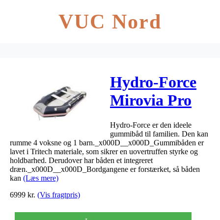
VUC Nord
Hydro-Force
Mirovia Pro
330x162x44cm
Hydro-Force er den ideele
gummibåd til familien. Den kan
rumme 4 voksne og 1 barn._x000D__x000D_Gummibåden er
lavet i Tritech materiale, som sikrer en uovertruffen styrke og
holdbarhed. Derudover har båden et integreret
dræn._x000D__x000D_Bordgangene er forstærket, så båden
kan
(Læs mere)
6999
kr.
(Vis fragtpris)