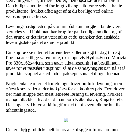
sædvanligvis en sjat mere pebret, men også særdeles smertefri.
Den billigste mulighed for fragt vil dog altid være selv at hente
produkterne, hvilket afhænger af at du bor lige ved online
webshoppens adresse.
Leveringshastigheden på Gummibåd kan i nogle tilfælde være
særdeles vital ifald man har brug for pakken lige om lidt, og af
den grund er det rigtig væsentligt at du gransker den anslåede
leveringsdato på det aktuelle produkt.
En lang række internet forhandlere stiller udsigt til dag-til-dag
fragt på adskillige varenumre, eksempelvis Hydro-Force Mirovia
Pro 330x162x44cm, som tager udgangspunkt i at bestillingen
laves før et fastslået tidspunkt, så at de sandsynligvis kan nå at få
produktet skippet afsted inden pakkepersonalet drager hjemad.
Nogle enkelte internet forretninger lover portofri levering, men
oftest kræves det at der indkøbes for en konkret pris. Derudover
bør man snuppe den mest letkøbte løsning til levering, hvilket i
mange tilfælde – hvad end man bor i København, Ringsted eller
Helsinge – vil blive at få fragtfirmaet til at levere din ordre til et
afhentningssted.
Det er i høj grad fleksibelt for os alle at søge information om