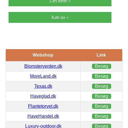
Læs mere »
Køb nu »
Webshop
Link
Blomsterverden.dk
Besøg
MoreLand.dk
Besøg
Texas.dk
Besøg
Haveglad.dk
Besøg
Plantetorvet.dk
Besøg
HaveHandel.dk
Besøg
Luxury-outdoor.dk
Besøg