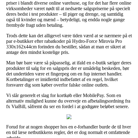
priser i blandt diverse online varehuse, og for det har flere online
virksomheder været nødt til at nedsætte salgspriserne på specielt
deres bedst i test produkter – til piger og drenge, og samtidig
også til kvinder og mænd – betydeligt, og endda nogle gange
frembyde fragt uden betaling.
Trods dette kan det alligevel være tiden værd at se nærmere på et
par e-butikker efter rabatkoder på Hydro-Force Mirovia Pro
330x162x44cm forinden du bestiller, sådan at man er sikret at
antage den mindst kostelige pris.
Man bør bare være så påpasselig, at ifald en e-butik sælger deres
produkter til salg for en salgspris der er umådelig beskeden, bør
det undertiden være et fingerpeg om en fup internet handler.
Kortbetalinger er imidlertid indbefattet af en regel, hvilket
forsvarer dig som køber overfor falske online outlets.
Vi slår generelt et slag for kortkøb eller MobilePay. Som en
alternativ mulighed kunne du overveje en afbetalingsordning fra
fx ViaBill, såfremt du ser en fordel i at godtgøre beløbet senere.
Forud for at nogen shopper hos en e-forhandler burde de til hver
en tid læse netbutikkens regler, det er dog normalt et omfattende
arbejde.