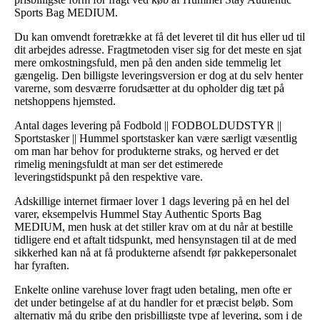
Sports Bag MEDIUM.
Du kan omvendt foretrække at få det leveret til dit hus eller ud til
dit arbejdes adresse. Fragtmetoden viser sig for det meste en sjat
mere omkostningsfuld, men på den anden side temmelig let
gængelig. Den billigste leveringsversion er dog at du selv henter
varerne, som desværre forudsætter at du opholder dig tæt på
netshoppens hjemsted.
Antal dages levering på Fodbold || FODBOLDUDSTYR ||
Sportstasker || Hummel sportstasker kan være særligt væsentlig
om man har behov for produkterne straks, og herved er det
rimelig meningsfuldt at man ser det estimerede
leveringstidspunkt på den respektive vare.
Adskillige internet firmaer lover 1 dags levering på en hel del
varer, eksempelvis Hummel Stay Authentic Sports Bag
MEDIUM, men husk at det stiller krav om at du når at bestille
tidligere end et aftalt tidspunkt, med hensynstagen til at de med
sikkerhed kan nå at få produkterne afsendt før pakkepersonalet
har fyraften.
Enkelte online varehuse lover fragt uden betaling, men ofte er
det under betingelse af at du handler for et præcist beløb. Som
alternativ må du gribe den prisbilligste type af levering, som i de