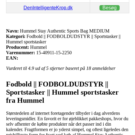
DenIntelligenteKrop.dk
Besøg
Navn:
Hummel Stay Authentic Sports Bag MEDIUM
Kategori:
Fodbold || FODBOLDUDSTYR || Sportstasker ||
Hummel sportstasker
Producent:
Hummel
Varenummer:
15-40911-15-2250
EAN:
Vurderet til
4.9
ud af 5 stjerner baseret på
18
anmeldelser
Fodbold || FODBOLDUDSTYR ||
Sportstasker || Hummel sportstasker
fra Hummel
Størstedelen af internet foretagender tilbyder i dag alverdens
leveringsmidler. En favorit er for øjeblikket pakkeshops, hvor du
selv afhenter de købte produkter når det passer ind i din
kalender. Fragtformen er jo yderst simpel, og oftest ligeledes den
prisbilligste form for fragt ved køb af Hummel Stay Authentic