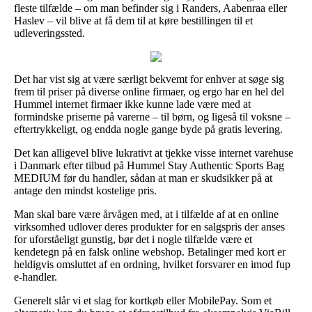
fleste tilfælde – om man befinder sig i Randers, Aabenraa eller
Haslev – vil blive at få dem til at køre bestillingen til et
udleveringssted.
Det har vist sig at være særligt bekvemt for enhver at søge sig
frem til priser på diverse online firmaer, og ergo har en hel del
Hummel internet firmaer ikke kunne lade være med at
formindske priserne på varerne – til børn, og ligeså til voksne –
eftertrykkeligt, og endda nogle gange byde på gratis levering.
Det kan alligevel blive lukrativt at tjekke visse internet varehuse
i Danmark efter tilbud på Hummel Stay Authentic Sports Bag
MEDIUM før du handler, sådan at man er skudsikker på at
antage den mindst kostelige pris.
Man skal bare være årvågen med, at i tilfælde af at en online
virksomhed udlover deres produkter for en salgspris der anses
for uforståeligt gunstig, bør det i nogle tilfælde være et
kendetegn på en falsk online webshop. Betalinger med kort er
heldigvis omsluttet af en ordning, hvilket forsvarer en imod fup
e-handler.
Generelt slår vi et slag for kortkøb eller MobilePay. Som et