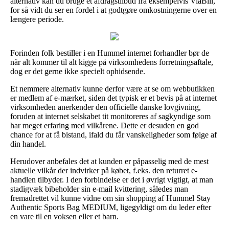
alternativ kan du bruge et afdragstilbud fra eksempelvis ViaBill,
for så vidt du ser en fordel i at godtgøre omkostningerne over en
længere periode.
Forinden folk bestiller i en Hummel internet forhandler bør de
når alt kommer til alt kigge på virksomhedens forretningsaftale,
dog er det gerne ikke specielt ophidsende.
Et nemmere alternativ kunne derfor være at se om webbutikken
er medlem af e-mærket, siden det typisk er et bevis på at internet
virksomheden anerkender den officielle danske lovgivning,
foruden at internet selskabet tit monitoreres af sagkyndige som
har meget erfaring med vilkårene. Dette er desuden en god
chance for at få bistand, ifald du får vanskeligheder som følge af
din handel.
Herudover anbefales det at kunden er påpasselig med de mest
aktuelle vilkår der indvirker på købet, f.eks. den returret e-
handlen tilbyder. I den forbindelse er det i øvrigt vigtigt, at man
stadigvæk bibeholder sin e-mail kvittering, således man
fremadrettet vil kunne vidne om sin shopping af Hummel Stay
Authentic Sports Bag MEDIUM, ligegyldigt om du leder efter
en vare til en voksen eller et barn.