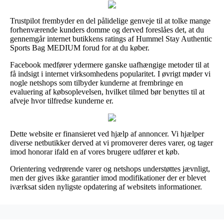
Trustpilot frembyder en del pålidelige genveje til at tolke mange
forhenværende kunders domme og derved foreslåes det, at du
gennemgår internet butikkens ratings af Hummel Stay Authentic
Sports Bag MEDIUM forud for at du køber.
Facebook medfører ydermere ganske uafhængige metoder til at
få indsigt i internet virksomhedens popularitet. I øvrigt møder vi
nogle netshops som tilbyder kunderne at frembringe en
evaluering af købsoplevelsen, hvilket tilmed bør benyttes til at
afveje hvor tilfredse kunderne er.
Dette website er finansieret ved hjælp af annoncer. Vi hjælper
diverse netbutikker derved at vi promoverer deres varer, og tager
imod honorar ifald en af vores brugere udfører et køb.
Orientering vedrørende varer og netshops understøttes jævnligt,
men der gives ikke garantier imod modifikationer der er blevet
iværksat siden nyligste opdatering af websitets informationer.