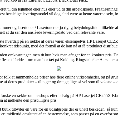
ering ved køb af HP Laserjet CE255X Black Dual Pack.
ret til din lejlighed eller hus eller ud til din arbejdsplads. Fragtløsning
t betalelige leveringsmodel vil dog altid være at hente varerne selv, hv
roner og lasertoner / Lasertoner er jo rigtig betydningsfuld i tilfælde 
elt at du ser den anslåede leveringsdato ved den relevante vare.
æste hverdag på en række af deres varer, eksempelvis HP Laserjet CE2
t konkret tidspunkt, med det formål at de kan nå at få produktet distribu
uden omkostninger, men tit kun hvis man aftager for en konkret pris. D
e fleste tilfælde – om man bor tæt på Kolding, Ringsted eller Aars – er a
for folk at sammenholde priser hos flere online virksomheder, og på gru
kke af deres produkter – til piger og drenge, lige så vel som til voksne
 udforske en række online shops efter udsalg på HP Laserjet CE255X Bl
på at indhente den prisbilligste pris.
 butik tilbyder en vare for en udsalgspris der er uhørt beskeden, så ku
 er imidlertid omsluttet af en bestemmelse, som passer på en overfor sny