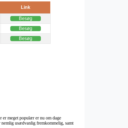
Link
Besøg
Besøg
Besøg
r er meget populær er nu om dage
n er nemlig usædvanlig fremkommelig, samt