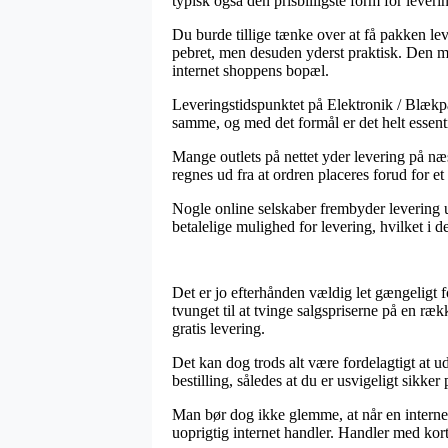
typisk også den prisbilligste form for lev
Du burde tillige tænke over at få pakken leve
pebret, men desuden yderst praktisk. Den mes
internet shoppens bopæl.
Leveringstidspunktet på Elektronik / Blækpat
samme, og med det formål er det helt essenti
Mange outlets på nettet yder levering på n
regnes ud fra at ordren placeres forud for e
Nogle online selskaber frembyder levering 
betalelige mulighed for levering, hvilket i d
Det er jo efterhånden vældig let gængeligt 
tvunget til at tvinge salgspriserne på en ræ
gratis levering.
Det kan dog trods alt være fordelagtigt at
bestilling, således at du er usvigeligt sikker 
Man bør dog ikke glemme, at når en internet
uoprigtig internet handler. Handler med kort