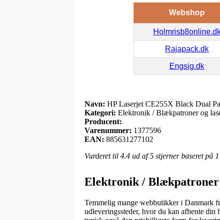
Webshop
Holmrisb8online.d
Rajapack.dk
Engsig.dk
Navn:
HP Laserjet CE255X Black Dual P
Kategori:
Elektronik / Blækpatroner og lase
Producent:
Varenummer:
1377596
EAN:
885631277102
Vurderet til
4.4
ud af 5 stjerner baseret på
1
Elektronik / Blækpatroner 
Temmelig mange webbutikker i Danmark frem
udleveringssteder, hvor du kan afhente din 