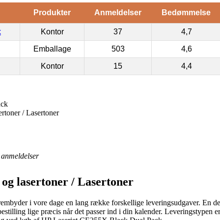
Produkter
Anmeldelser
Bedømmelse
k
Kontor
37
4,7
Emballage
503
4,6
Kontor
15
4,4
ack
rtoner / Lasertoner
anmeldelser
og lasertoner / Lasertoner
byder i vore dage en lang række forskellige leveringsudgaver. En de
bestilling lige præcis når det passer ind i din kalender. Leveringstype