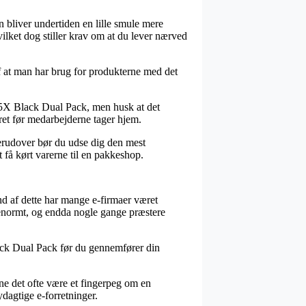
en bliver undertiden en lille smule mere
ilket dog stiller krav om at du lever nærved
af at man har brug for produkterne med det
55X Black Dual Pack, men husk at det
eret før medarbejderne tager hjem.
erudover bør du udse dig den mest
t få kørt varerne til en pakkeshop.
nd af dette har mange e-firmaer været
 – enormt, og endda nogle gange præstere
ack Dual Pack før du gennemfører din
nne det ofte være et fingerpeg om en
dagtige e-forretninger.