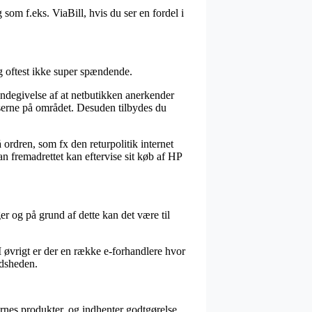
som f.eks. ViaBill, hvis du ser en fordel i
g oftest ikke super spændende.
endegivelse af at netbutikken anerkender
serne på området. Desuden tilbydes du
 ordren, som fx den returpolitik internet
man fremadrettet kan eftervise sit køb af HP
er og på grund af dette kan det være til
I øvrigt er der en række e-forhandlere hvor
edsheden.
rnes produkter, og indhenter godtgørelse