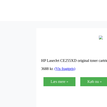
HP LaserJet CE255XD original toner cartri
3688
kr.
(Vis fragtpris)
Læs mere »
Køb nu »