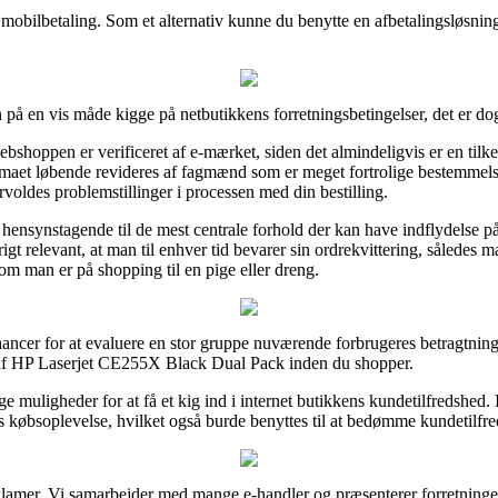
 mobilbetaling. Som et alternativ kunne du benytte en afbetalingsløsning 
på en vis måde kigge på netbutikkens forretningsbetingelser, det er do
ebshoppen er verificeret af e-mærket, siden det almindeligvis er en tilk
rmaet løbende revideres af fagmænd som er meget fortrolige bestemmel
 forvoldes problemstillinger i processen med din bestilling.
r hensynstagende til de mest centrale forhold der kan have indflydelse på
rigt relevant, at man til enhver tid bevarer sin ordrekvittering, således 
 man er på shopping til en pige eller dreng.
hancer for at evaluere en stor gruppe nuværende forbrugeres betragtning
ik af HP Laserjet CE255X Black Dual Pack inden du shopper.
 muligheder for at få et kig ind i internet butikkens kundetilfredshed. 
 købsoplevelse, hvilket også burde benyttes til at bedømme kundetilfr
eklamer. Vi samarbejder med mange e-handler og præsenterer forretninge