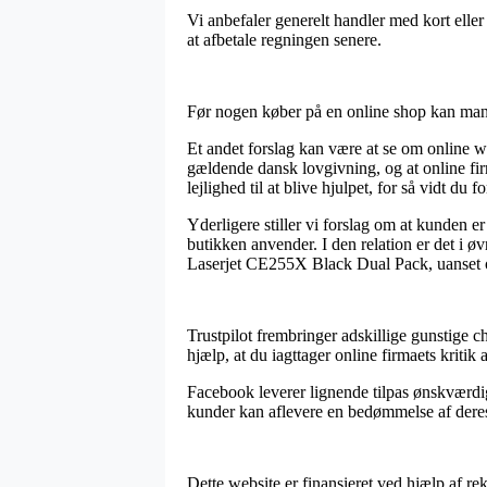
Vi anbefaler generelt handler med kort eller
at afbetale regningen senere.
Før nogen køber på en online shop kan man 
Et andet forslag kan være at se om online w
gældende dansk lovgivning, og at online fi
lejlighed til at blive hjulpet, for så vidt du
Yderligere stiller vi forslag om at kunden e
butikken anvender. I den relation er det i øv
Laserjet CE255X Black Dual Pack, uanset om
Trustpilot frembringer adskillige gunstige c
hjælp, at du iagttager online firmaets krit
Facebook leverer lignende tilpas ønskværdige
kunder kan aflevere en bedømmelse af deres
Dette website er finansieret ved hjælp af r