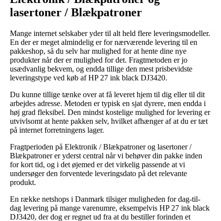
lasertoner / Blækpatroner
Mange internet selskaber yder til alt held flere leveringsmodeller.
En der er meget almindelig er for nærværende levering til en
pakkeshop, så du selv har mulighed for at hente dine nye
produkter når der er mulighed for det. Fragtmetoden er jo
usædvanlig bekvem, og endda tillige den mest prisbevidste
leveringstype ved køb af HP 27 ink black DJ3420.
Du kunne tillige tænke over at få leveret hjem til dig eller til dit
arbejdes adresse. Metoden er typisk en sjat dyrere, men endda i
høj grad fleksibel. Den mindst kostelige mulighed for levering er
utvivlsomt at hente pakken selv, hvilket afhænger af at du er tæt
på internet forretningens lager.
Fragtperioden på Elektronik / Blækpatroner og lasertoner /
Blækpatroner er yderst central når vi behøver din pakke inden
for kort tid, og i det øjemed er det virkelig passende at vi
undersøger den forventede leveringsdato på det relevante
produkt.
En række netshops i Danmark tilsiger muligheden for dag-til-
dag levering på mange varenumre, eksempelvis HP 27 ink black
DJ3420, der dog er regnet ud fra at du bestiller forinden et