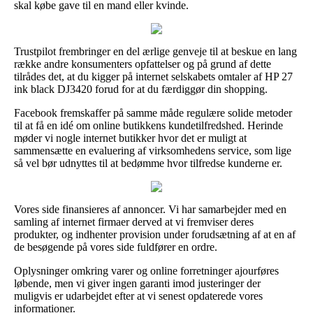
skal købe gave til en mand eller kvinde.
Trustpilot frembringer en del ærlige genveje til at beskue en lang
række andre konsumenters opfattelser og på grund af dette
tilrådes det, at du kigger på internet selskabets omtaler af HP 27
ink black DJ3420 forud for at du færdiggør din shopping.
Facebook fremskaffer på samme måde regulære solide metoder
til at få en idé om online butikkens kundetilfredshed. Herinde
møder vi nogle internet butikker hvor det er muligt at
sammensætte en evaluering af virksomhedens service, som lige
så vel bør udnyttes til at bedømme hvor tilfredse kunderne er.
Vores side finansieres af annoncer. Vi har samarbejder med en
samling af internet firmaer derved at vi fremviser deres
produkter, og indhenter provision under forudsætning af at en af
de besøgende på vores side fuldfører en ordre.
Oplysninger omkring varer og online forretninger ajourføres
løbende, men vi giver ingen garanti imod justeringer der
muligvis er udarbejdet efter at vi senest opdaterede vores
informationer.