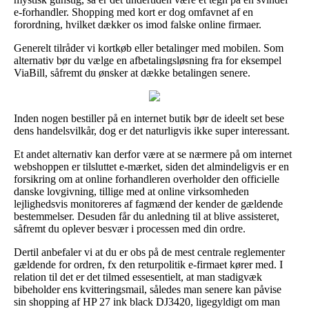
e-forhandler. Shopping med kort er dog omfavnet af en
forordning, hvilket dækker os imod falske online firmaer.
Generelt tilråder vi kortkøb eller betalinger med mobilen. Som
alternativ bør du vælge en afbetalingsløsning fra for eksempel
ViaBill, såfremt du ønsker at dække betalingen senere.
Inden nogen bestiller på en internet butik bør de ideelt set bese
dens handelsvilkår, dog er det naturligvis ikke super interessant.
Et andet alternativ kan derfor være at se nærmere på om internet
webshoppen er tilsluttet e-mærket, siden det almindeligvis er en
forsikring om at online forhandleren overholder den officielle
danske lovgivning, tillige med at online virksomheden
lejlighedsvis monitoreres af fagmænd der kender de gældende
bestemmelser. Desuden får du anledning til at blive assisteret,
såfremt du oplever besvær i processen med din ordre.
Dertil anbefaler vi at du er obs på de mest centrale reglementer
gældende for ordren, fx den returpolitik e-firmaet kører med. I
relation til det er det tilmed essesentielt, at man stadigvæk
bibeholder ens kvitteringsmail, således man senere kan påvise
sin shopping af HP 27 ink black DJ3420, ligegyldigt om man