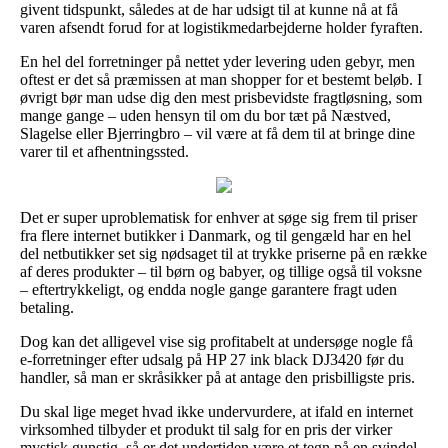
givent tidspunkt, således at de har udsigt til at kunne nå at få
varen afsendt forud for at logistikmedarbejderne holder fyraften.
En hel del forretninger på nettet yder levering uden gebyr, men
oftest er det så præmissen at man shopper for et bestemt beløb. I
øvrigt bør man udse dig den mest prisbevidste fragtløsning, som
mange gange – uden hensyn til om du bor tæt på Næstved,
Slagelse eller Bjerringbro – vil være at få dem til at bringe dine
varer til et afhentningssted.
Det er super uproblematisk for enhver at søge sig frem til priser
fra flere internet butikker i Danmark, og til gengæld har en hel
del netbutikker set sig nødsaget til at trykke priserne på en række
af deres produkter – til børn og babyer, og tillige også til voksne
– eftertrykkeligt, og endda nogle gange garantere fragt uden
betaling.
Dog kan det alligevel vise sig profitabelt at undersøge nogle få
e-forretninger efter udsalg på HP 27 ink black DJ3420 før du
handler, så man er skråsikker på at antage den prisbilligste pris.
Du skal lige meget hvad ikke undervurdere, at ifald en internet
virksomhed tilbyder et produkt til salg for en pris der virker
mystisk gunstig, så er det undertiden være et tegn på en svindel