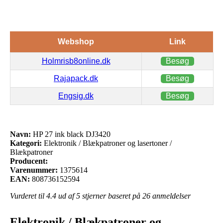
Webshop
Link
Holmrisb8online.dk
Besøg
Rajapack.dk
Besøg
Engsig.dk
Besøg
Navn:
HP 27 ink black DJ3420
Kategori:
Elektronik / Blækpatroner og lasertoner /
Blækpatroner
Producent:
Varenummer:
1375614
EAN:
808736152594
Vurderet til
4.4
ud af 5 stjerner baseret på
26
anmeldelser
Elektronik / Blækpatroner og