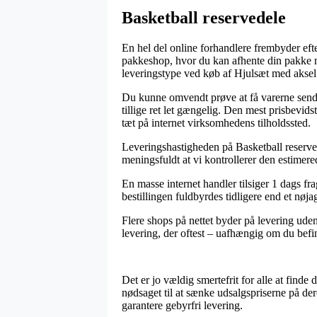
Basketball reservedele
En hel del online forhandlere frembyder efte
pakkeshop, hvor du kan afhente din pakke n
leveringstype ved køb af Hjulsæt med aksel
Du kunne omvendt prøve at få varerne sendt h
tillige ret let gængelig. Den mest prisbevid
tæt på internet virksomhedens tilholdssted.
Leveringshastigheden på Basketball reservede
meningsfuldt at vi kontrollerer den estimere
En masse internet handler tilsiger 1 dags f
bestillingen fuldbyrdes tidligere end et nøjag
Flere shops på nettet byder på levering ude
levering, der oftest – uafhængig om du befind
Det er jo vældig smertefrit for alle at finde
nødsaget til at sænke udsalgspriserne på der
garantere gebyrfri levering.