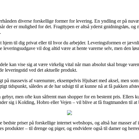
rhånden diverse forskellige former for levering. En yndling er på nuvære
år der er mulighed for det. Fragttypen er altså yderst gnidningsløs, o
.
jem til dig privat eller til hvor du arbejder. Leveringsformen er jævnli
ste leveringsudgave vil dog altid være at hente varerne selv, men den løs
le kan vise sig at være virkelig vital når man absolut skal bruge varen i
de leveringstid ved det aktuelle produkt.
ragt på massevis af varenumre, eksempelvis Hjulsæt med aksel, men som 
tigt tidspunkt, således at de har udsigt til at kunne nå at få pakken afste
n gebyr, men ofte kun såfremt man shopper for en bestemt pris. Ellers 
er sig i Kolding, Hobro eller Vejen – vil blive at få fragtmanden til at 
 de bedste priser på forskellige internet webshops, og altså har masser af
es produkter – til drenge og piger, og endvidere også til damer og herre