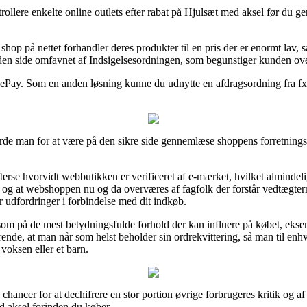
ollere enkelte online outlets efter rabat på Hjulsæt med aksel før du ge
hop på nettet forhandler deres produkter til en pris der er enormt lav
den side omfavnet af Indsigelsesordningen, som begunstiger kunden over
lePay. Som en anden løsning kunne du udnytte en afdragsordning fra fx V
de man for at være på den sikre side gennemlæse shoppens forretningsvi
se hvorvidt webbutikken er verificeret af e-mærket, hvilket almindelig
g, og at webshoppen nu og da overværes af fagfolk der forstår vedtægte
er udfordringer i forbindelse med dit indkøb.
om på de mest betydningsfulde forhold der kan influere på købet, eksemp
gørende, at man når som helst beholder sin ordrekvittering, så man til en
voksen eller et barn.
ancer for at dechifrere en stor portion øvrige forbrugeres kritik og af 
 aksel forinden du køber.