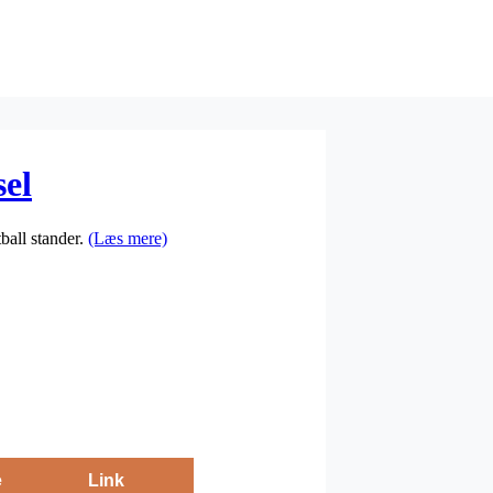
el
ball stander.
(Læs mere)
e
Link