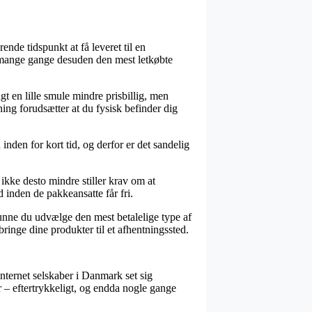
nde tidspunkt at få leveret til en
g mange gange desuden den mest letkøbte
gt en lille smule mindre prisbillig, men
ning forudsætter at du fysisk befinder dig
nden for kort tid, og derfor er det sandelig
ikke desto mindre stiller krav om at
d inden de pakkeansatte får fri.
kunne du udvælge den mest betalelige type af
bringe dine produkter til et afhentningssted.
 internet selskaber i Danmark set sig
r – eftertrykkeligt, og endda nogle gange