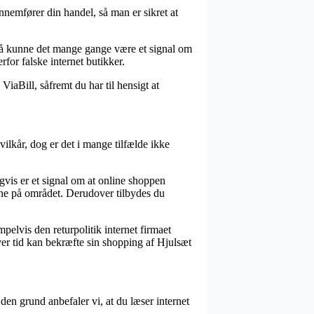
nnemfører din handel, så man er sikret at
, så kunne det mange gange være et signal om
for falske internet butikker.
iaBill, såfremt du har til hensigt at
lkår, dog er det i mange tilfælde ikke
vis er et signal om at online shoppen
rne på området. Derudover tilbydes du
elvis den returpolitik internet firmaet
hver tid kan bekræfte sin shopping af Hjulsæt
den grund anbefaler vi, at du læser internet