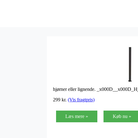
hjørner eller lignende. _x000D__x000D_Hjø
299
kr.
(Vis fragtpris)
Læs mere »
Køb nu »