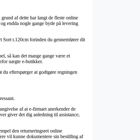
 grund af dette har langt de fleste online
omt, og endda nogle gange byde på levering
 sort Sort t.120cm forinden du gennemfører dit
rabel, så kan det mange gange være et
erfor uægte e-butikker.
mt du efterspørger at godtgøre regningen
ressant.
 angivelse af at e-firmaet anerkender de
r giver det dig anledning til assistance,
empel den returneringsret online
re vil kunne dokumentere sin bestilling af