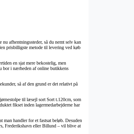
ge nu afhentningssteder, så du nemt selv kan
en prisbilligste metode til levering ved køb
ertiden en sjat mere bekostelig, men
du bor i nærheden af online butikkens
sekunder, så af den grund er det relativt på
rnestolpe til læsejl sort Sort t.120cm, som
roduktet fikset inden lagermedarbejderne har
t man handler for et fastsat beløb. Desuden
 Frederikshavn eller Billund – vil blive at