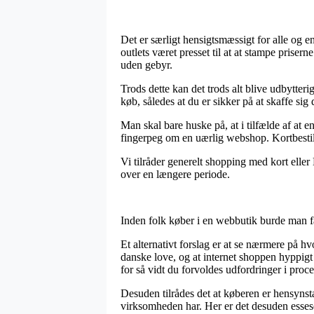
Det er særligt hensigtsmæssigt for alle og en
outlets været presset til at at stampe priser
uden gebyr.
Trods dette kan det trods alt blive udbytteri
køb, således at du er sikker på at skaffe sig 
Man skal bare huske på, at i tilfælde af at e
fingerpeg om en uærlig webshop. Kortbestilli
Vi tilråder generelt shopping med kort eller
over en længere periode.
Inden folk køber i en webbutik burde man fak
Et alternativt forslag er at se nærmere på h
danske love, og at internet shoppen hyppigt
for så vidt du forvoldes udfordringer i pro
Desuden tilrådes det at køberen er hensynst
virksomheden har. Her er det desuden essese