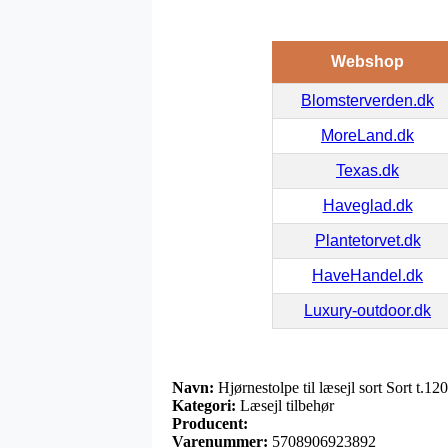
Webshop
Blomsterverden.dk
MoreLand.dk
Texas.dk
Haveglad.dk
Plantetorvet.dk
HaveHandel.dk
Luxury-outdoor.dk
Navn:
Hjørnestolpe til læsejl sort Sort t.1
Kategori:
Læsejl tilbehør
Producent:
Varenummer:
5708906923892