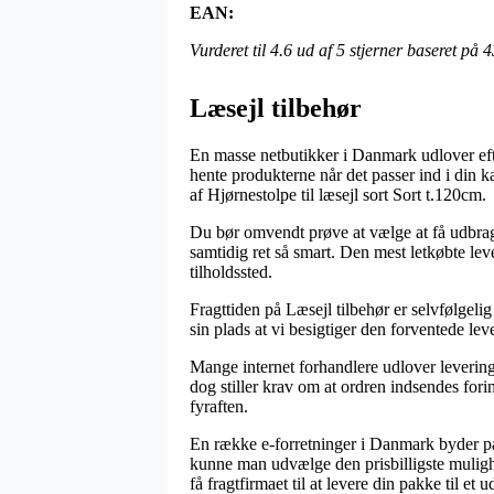
EAN:
Vurderet til
4.6
ud af 5 stjerner baseret på
4
Læsejl tilbehør
En masse netbutikker i Danmark udlover efte
hente produkterne når det passer ind i din k
af Hjørnestolpe til læsejl sort Sort t.120cm.
Du bør omvendt prøve at vælge at få udbragt 
samtidig ret så smart. Den mest letkøbte le
tilholdssted.
Fragttiden på Læsejl tilbehør er selvfølgelig
sin plads at vi besigtiger den forventede lev
Mange internet forhandlere udlover levering
dog stiller krav om at ordren indsendes forin
fyraften.
En række e-forretninger i Danmark byder på 
kunne man udvælge den prisbilligste mulighe
få fragtfirmaet til at levere din pakke til et 