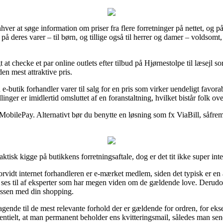
hver at søge information om priser fra flere forretninger på nettet, og på
ne på deres varer – til børn, og tillige også til herrer og damer – volds
gt at checke et par online outlets efter tilbud på Hjørnestolpe til læsejl
den mest attraktive pris.
n e-butik forhandler varer til salg for en pris som virker uendeligt favo
nger er imidlertid omsluttet af en foranstaltning, hvilket bistår folk ov
 MobilePay. Alternativt bør du benytte en løsning som fx ViaBill, såfre
tisk kigge på butikkens forretningsaftale, dog er det tit ikke super inte
vorvidt internet forhandleren er e-mærket medlem, siden det typisk er en
 ses til af eksperter som har megen viden om de gældende love. Derudove
cessen med din shopping.
agende til de mest relevante forhold der er gældende for ordren, for eks
ntielt, at man permanent beholder ens kvitteringsmail, således man sene