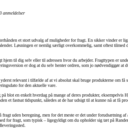
3
anmeldelser
rhånden et stort udvalg af muligheder for fragt. En sikker vinder er li
alender. Løsningen er nemlig særligt overkommelig, samt oftest tilmed d
hjem til dig selv eller til adressen hvor du arbejder. Fragttypen er und
veringsversion er dog at du selv henter ordren, som jo nødvendiggør at 
 yderst relevant i tilfælde af at vi absolut skal bruge produkterne om få 
eringsdato for den aktuelle vare.
 på blot en enkelt hverdag på mange af deres produkter, eksempelvis Hjø
den et fastsat tidspunkt, således at de har udsigt til at kunne nå at få p
fragt uden beregning, men for det meste er det under forudsætning af a
d for fragt, som typisk – ligegyldigt om du opholder sig tæt på Randers,
udleveringssted.