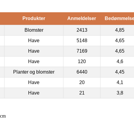
Produkter
Anmeldelser
Bedømmels
Blomster
2413
4,85
Have
5148
4,65
Have
7169
4,65
Have
120
4,6
Planter og blomster
6440
4,45
Have
20
4,1
Have
21
3,8
20cm