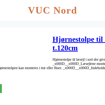
VUC Nord
Hjørnestolpe til 
t.120cm
Hjørnestolpe til læsejl i sort der gi
_x000D__x000D_Læsejlene monteres
rnestolpen kan monteres i træ eller fliser. _x000D__x000D_Indeholde