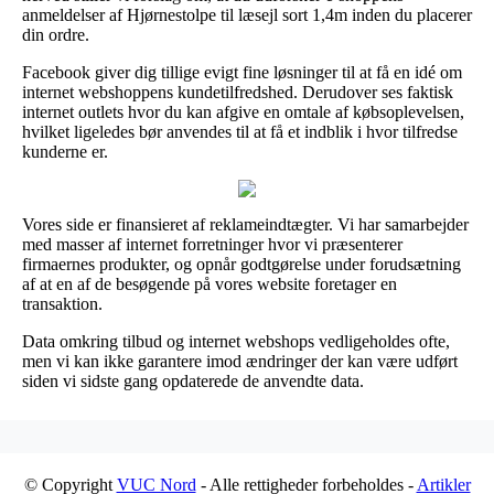
anmeldelser af Hjørnestolpe til læsejl sort 1,4m inden du placerer
din ordre.
Facebook giver dig tillige evigt fine løsninger til at få en idé om
internet webshoppens kundetilfredshed. Derudover ses faktisk
internet outlets hvor du kan afgive en omtale af købsoplevelsen,
hvilket ligeledes bør anvendes til at få et indblik i hvor tilfredse
kunderne er.
Vores side er finansieret af reklameindtægter. Vi har samarbejder
med masser af internet forretninger hvor vi præsenterer
firmaernes produkter, og opnår godtgørelse under forudsætning
af at en af de besøgende på vores website foretager en
transaktion.
Data omkring tilbud og internet webshops vedligeholdes ofte,
men vi kan ikke garantere imod ændringer der kan være udført
siden vi sidste gang opdaterede de anvendte data.
© Copyright
VUC Nord
- Alle rettigheder forbeholdes -
Artikler