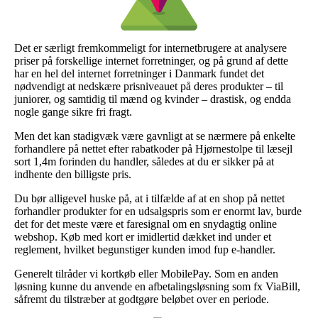
Det er særligt fremkommeligt for internetbrugere at analysere
priser på forskellige internet forretninger, og på grund af dette
har en hel del internet forretninger i Danmark fundet det
nødvendigt at nedskære prisniveauet på deres produkter – til
juniorer, og samtidig til mænd og kvinder – drastisk, og endda
nogle gange sikre fri fragt.
Men det kan stadigvæk være gavnligt at se nærmere på enkelte
forhandlere på nettet efter rabatkoder på Hjørnestolpe til læsejl
sort 1,4m forinden du handler, således at du er sikker på at
indhente den billigste pris.
Du bør alligevel huske på, at i tilfælde af at en shop på nettet
forhandler produkter for en udsalgspris som er enormt lav, burde
det for det meste være et faresignal om en snydagtig online
webshop. Køb med kort er imidlertid dækket ind under et
reglement, hvilket begunstiger kunden imod fup e-handler.
Generelt tilråder vi kortkøb eller MobilePay. Som en anden
løsning kunne du anvende en afbetalingsløsning som fx ViaBill,
såfremt du tilstræber at godtgøre beløbet over en periode.