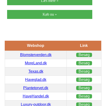
Læs mere »
Køb nu »
Webshop
Link
Blomsterverden.dk
Besøg
MoreLand.dk
Besøg
Texas.dk
Besøg
Haveglad.dk
Besøg
Plantetorvet.dk
Besøg
HaveHandel.dk
Besøg
Luxury-outdoor.dk
Besøg