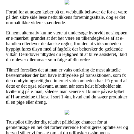
Forud for at nogen køber på en webbutik behøver de for at være
på den sikre side læse netbutikkens forretningsaftale, dog er det
normalt ikke videre spændende.
Et nemt alternativ kunne være at undersøge hvorvidt netshoppen
er e-mærket, grundet at det bør være en tilkendegivelse af at e-
handlen efterlever de danske regler, foruden at virksomheden
hyppigt føres tilsyn med af fagfolk der behersker de gældende
vilkår. Derudover tilbydes du lejlighed til at blive assisteret, ifald
du oplever dilemmaer som følge af din ordre.
Tilmed foreslåes det at man er vaks omkring de mest aktuelle
bestemmelser der kan have indflydelse på transaktionen, som fx
den ombytningsrettighed internet virksomheden har. På grund af
dette er det også relevant, at man når som helst bibeholder sin
kvittering på e-mail, således man senere vil kunne påvise købet
af Hjørnestolpe til læsejl sort 1,4m, hvad end du søger produkter
til en pige eller dreng.
Trustpilot tilbyder dig relativt pålidelige chancer for at
gennemsøge en hel del forhenværende forbrugeres opfattelser og
herved stiller vi forslag om, at du udforsker e-shoppens