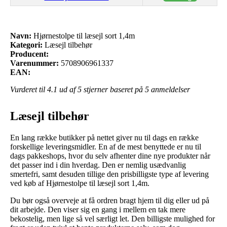
Navn:
Hjørnestolpe til læsejl sort 1,4m
Kategori:
Læsejl tilbehør
Producent:
Varenummer:
5708906961337
EAN:
Vurderet til
4.1
ud af 5 stjerner baseret på
5
anmeldelser
Læsejl tilbehør
En lang række butikker på nettet giver nu til dags en række
forskellige leveringsmidler. En af de mest benyttede er nu til
dags pakkeshops, hvor du selv afhenter dine nye produkter når
det passer ind i din hverdag. Den er nemlig usædvanlig
smertefri, samt desuden tillige den prisbilligste type af levering
ved køb af Hjørnestolpe til læsejl sort 1,4m.
Du bør også overveje at få ordren bragt hjem til dig eller ud på
dit arbejde. Den viser sig en gang i mellem en tak mere
bekostelig, men lige så vel særligt let. Den billigste mulighed for