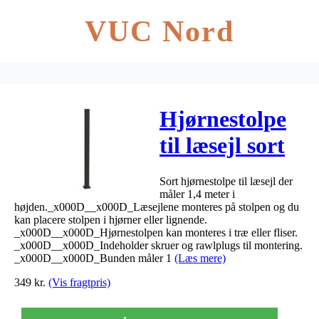
VUC Nord
Hjørnestolpe
til læsejl sort
1,4m
Sort hjørnestolpe til læsejl der
måler 1,4 meter i
højden._x000D__x000D_Læsejlene monteres på stolpen og du
kan placere stolpen i hjørner eller lignende.
_x000D__x000D_Hjørnestolpen kan monteres i træ eller fliser.
_x000D__x000D_Indeholder skruer og rawlplugs til montering.
_x000D__x000D_Bunden måler 1
(Læs mere)
349
kr.
(Vis fragtpris)