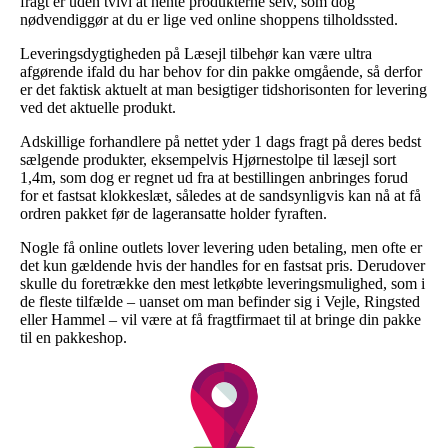
fragt er uden tvivl at hente produkterne selv, som dog
nødvendiggør at du er lige ved online shoppens tilholdssted.
Leveringsdygtigheden på Læsejl tilbehør kan være ultra
afgørende ifald du har behov for din pakke omgående, så derfor
er det faktisk aktuelt at man besigtiger tidshorisonten for levering
ved det aktuelle produkt.
Adskillige forhandlere på nettet yder 1 dags fragt på deres bedst
sælgende produkter, eksempelvis Hjørnestolpe til læsejl sort
1,4m, som dog er regnet ud fra at bestillingen anbringes forud
for et fastsat klokkeslæt, således at de sandsynligvis kan nå at få
ordren pakket før de lageransatte holder fyraften.
Nogle få online outlets lover levering uden betaling, men ofte er
det kun gældende hvis der handles for en fastsat pris. Derudover
skulle du foretrække den mest letkøbte leveringsmulighed, som i
de fleste tilfælde – uanset om man befinder sig i Vejle, Ringsted
eller Hammel – vil være at få fragtfirmaet til at bringe din pakke
til en pakkeshop.