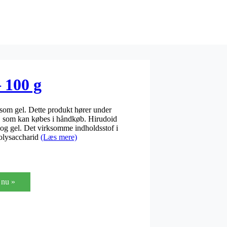
 100 g
som gel. Dette produkt hører under
l, som kan købes i håndkøb. Hirudoid
 og gel. Det virksomme indholdsstof i
olysaccharid
(Læs mere)
nu »