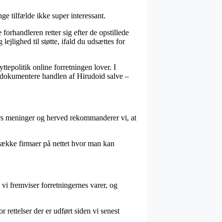
nge tilfælde ikke super interessant.
orhandleren retter sig efter de opstillede
ejlighed til støtte, ifald du udsættes for
ttepolitik online forretningen lover. I
nne dokumentere handlen af Hirudoid salve –
rs meninger og herved rekommanderer vi, at
n række firmaer på nettet hvor man kan
vi fremviser forretningernes varer, og
rettelser der er udført siden vi senest