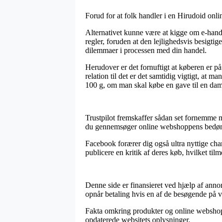
Forud for at folk handler i en Hirudoid onlin
Alternativet kunne være at kigge om e-handle
regler, foruden at den lejlighedsvis besigtig
dilemmaer i processen med din handel.
Herudover er det fornuftigt at køberen er på 
relation til det er det samtidig vigtigt, at 
100 g, om man skal købe en gave til en dame
Trustpilot fremskaffer sådan set fornemme
du gennemsøger online webshoppens bedømme
Facebook forærer dig også ultra nyttige chan
publicere en kritik af deres køb, hvilket til
Denne side er finansieret ved hjælp af anno
opnår betaling hvis en af de besøgende på 
Fakta omkring produkter og online webshops i
opdaterede websitets oplysninger.