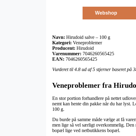
Webshop
Navn:
Hirudoid salve – 100 g
Kategori:
Veneproblemer
Producent:
Hirudoid
Varenummer:
7046260565425
EAN:
7046260565425
Vurderet til
4.8
ud af 5 stjerner baseret på
3
Veneproblemer fra Hirudo
En stor portion forhandlere på nettet udlove
nemt kan hente din pakke når du har lyst. L
100 g.
Du burde på samme måde vælge at få varerne 
men lige så vel særligt overkommelig. Den m
bopæl lige ved netbutikkens bopæl.