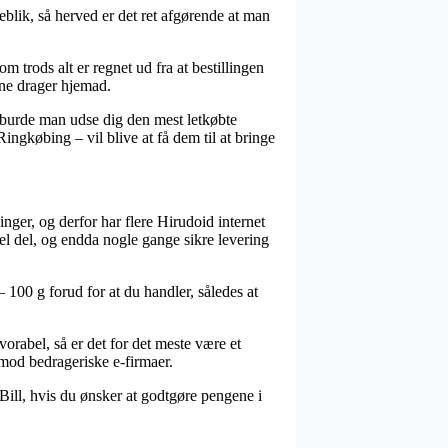
blik, så herved er det ret afgørende at man
 trods alt er regnet ud fra at bestillingen
erne drager hjemad.
rs burde man udse dig den mest letkøbte
Ringkøbing – vil blive at få dem til at bringe
inger, og derfor har flere Hirudoid internet
hel del, og endda nogle gange sikre levering
– 100 g forud for at du handler, således at
orabel, så er det for det meste være et
imod bedrageriske e-firmaer.
aBill, hvis du ønsker at godtgøre pengene i