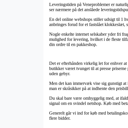
Leveringstiden på Veneproblemer er naturlig
ser nærmere på det anslåede leveringstids
En del online webshops stiller udsigt til 1 
anbringes forud for et fastslået klokkeslæt,
Nogle enkelte internet selskaber yder fri fr
mulighed for levering, hvilket i de fleste ti
din ordre til en pakkeshop.
Det er efterhånden virkelig let for enhver at
butikker været tvunget til at presse priserne
uden gebyr.
Men det kan immervæk vise sig gunstigt at in
man er skråsikker på at indhente den prisbill
Du skal bare være omhyggelig med, at ifald 
signal om en svindel netshop. Køb med betal
Generelt går vi ind for køb med betalingskor
flere bidder.