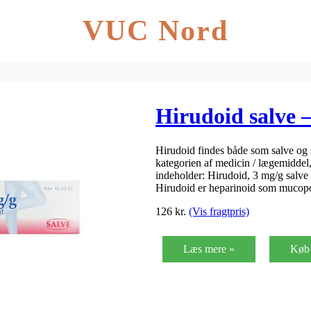
VUC Nord
Hirudoid salve –
Hirudoid findes både som salve og 
kategorien af medicin / lægemidde
indeholder: Hirudoid, 3 mg/g salve
Hirudoid er heparinoid som mucop
126
kr.
(Vis fragtpris)
Læs mere »
Køb 