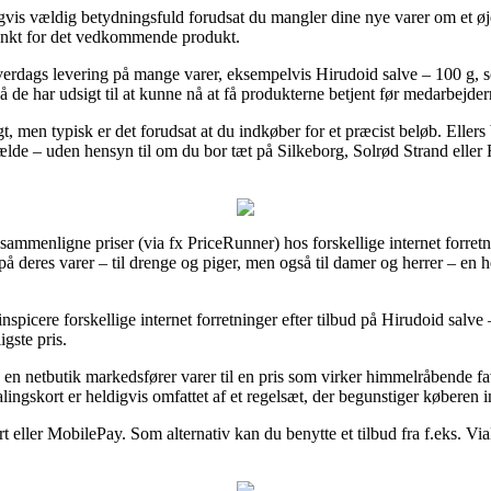
vis vældig betydningsfuld forudsat du mangler dine nye varer om et øje
punkt for det vedkommende produkt.
hverdags levering på mange varer, eksempelvis Hirudoid salve – 100 g, som
 så de har udsigt til at kunne nå at få produkterne betjent før medarbejd
agt, men typisk er det forudsat at du indkøber for et præcist beløb. Elle
lfælde – uden hensyn til om du bor tæt på Silkeborg, Solrød Strand eller 
 sammenligne priser (via fx PriceRunner) hos forskellige internet forretn
 på deres varer – til drenge og piger, men også til damer og herrer – en 
spicere forskellige internet forretninger efter tilbud på Hirudoid salve 
igste pris.
en netbutik markedsfører varer til en pris som virker himmelråbende fav
ingskort er heldigvis omfattet af et regelsæt, der begunstiger køberen 
t eller MobilePay. Som alternativ kan du benytte et tilbud fra f.eks. Vi