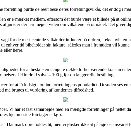
e forretning burde de reelt bese deres forretningsvilkår, det er dog i ma
n er e-mærket medlem, eftersom det burde være et billede på at online f
es af jurister der har megen viden om vilkårene på området. Det giver dig l
vagt for de mest centrale vilkår der influerer på ordren, f.eks. hvilken by
man til enhver tid bibeholder sin faktura, således man i fremtiden vil ku
 eller herre.
 muligheder for at beskue en længere række forhenværende konsumente
lser af Hirudoid salve – 100 g før du lægger din bestilling.
cer for at få indsigt i online forretningens popularitet. Desuden ses e
med må bruges til vurdering af kundernes tilfredshed.
ncer. Vi har et fast samarbejde med en mængde forretninger på nettet da 
vores hjemmeside foretager et køb.
 Danmark opretholdes tit, men vi ønsker ikke at påtage os ansvaret for 