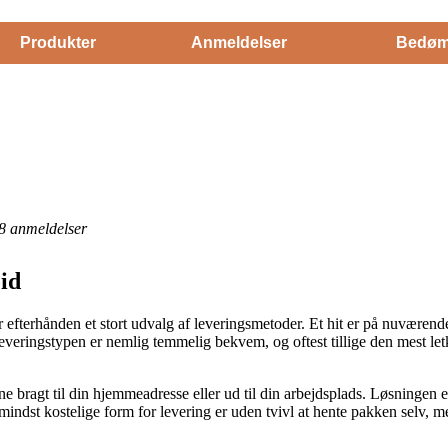
Produkter
Anmeldelser
Bedøm
8
anmeldelser
id
r efterhånden et stort udvalg af leveringsmetoder. Et hit er på nuværend
everingstypen er nemlig temmelig bekvem, og oftest tillige den mest let
bragt til din hjemmeadresse eller ud til din arbejdsplads. Løsningen e
indst kostelige form for levering er uden tvivl at hente pakken selv, 