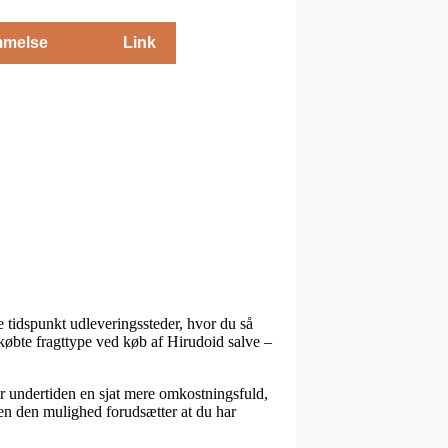
melse
Link
e tidspunkt udleveringssteder, hvor du så
købte fragttype ved køb af Hirudoid salve –
r undertiden en sjat mere omkostningsfuld,
men den mulighed forudsætter at du har