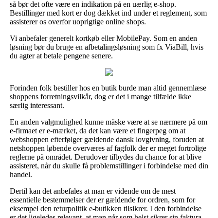
så bør det ofte være en indikation på en uærlig e-shop.
Bestillinger med kort er dog dækket ind under et reglement, som
assisterer os overfor uoprigtige online shops.
Vi anbefaler generelt kortkøb eller MobilePay. Som en anden
løsning bør du bruge en afbetalingsløsning som fx ViaBill, hvis
du agter at betale pengene senere.
Forinden folk bestiller hos en butik burde man altid gennemlæse
shoppens forretningsvilkår, dog er det i mange tilfælde ikke
særlig interessant.
En anden valgmulighed kunne måske være at se nærmere på om
e-firmaet er e-mærket, da det kan være et fingerpeg om at
webshoppen efterfølger gældende dansk lovgivning, foruden at
netshoppen løbende overværes af fagfolk der er meget fortrolige
reglerne på området. Derudover tilbydes du chance for at blive
assisteret, når du skulle få problemstillinger i forbindelse med din
handel.
Dertil kan det anbefales at man er vidende om de mest
essentielle bestemmelser der er gældende for ordren, som for
eksempel den returpolitik e-butikken tilsikrer. I den forbindelse
er det ligeledes relevant, at man når som helst sikrer sin faktura