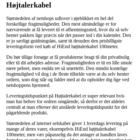
Højtalerkabel
Størstedelen af netshops udlover i øjeblikket en hel del
forskellige fragtmuligheder. Den mest almindelige er for
nærværende at få leveret til et afhentningssted, hvor du så selv
henter pakken lige præcis når det passer ind i din kalender. Den
er jo særligt gnidningsløs, samt tit desuden den prisbilligste
leveringsform ved køb af HiEnd højttalerkabel 100meter.
Du bør tillige forsøge at få produkterne bragt til din privatbolig
eller til dit arbejdes adresse. Fragtmuligheden er tit en lille smule
mere pebret, men endda ret så smertefri. Den mindst kostelige
fragtmulighed vil dog i de fleste tilfælde være at du selv henter
ordren, som dog står og falder med at du opholder dig lige ved
netshoppens hjemsted.
Leveringstidspunktet på Højtalerkabel er super relevant hvis
man har behov for ordren omgående, så derfor er det aldeles
centralt at man efterser det anslåede leveringstidspunkt for det
pågældende produkt.
Størstedelen af internet selskaber giver 1 hverdags levering på
mange af deres varer, eksempelvis HiEnd højttalerkabel
100meter, men vær påpasselig da det antager at handlen laves