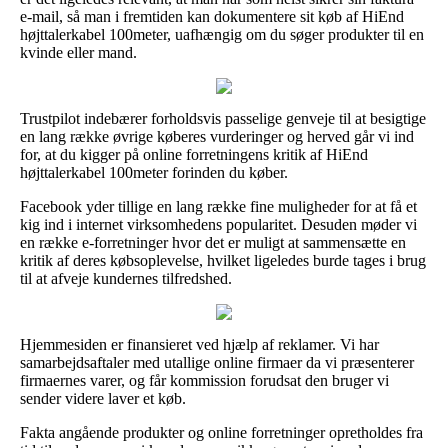
e-mail, så man i fremtiden kan dokumentere sit køb af HiEnd
højttalerkabel 100meter, uafhængig om du søger produkter til en
kvinde eller mand.
Trustpilot indebærer forholdsvis passelige genveje til at besigtige
en lang række øvrige køberes vurderinger og herved går vi ind
for, at du kigger på online forretningens kritik af HiEnd
højttalerkabel 100meter forinden du køber.
Facebook yder tillige en lang række fine muligheder for at få et
kig ind i internet virksomhedens popularitet. Desuden møder vi
en række e-forretninger hvor det er muligt at sammensætte en
kritik af deres købsoplevelse, hvilket ligeledes burde tages i brug
til at afveje kundernes tilfredshed.
Hjemmesiden er finansieret ved hjælp af reklamer. Vi har
samarbejdsaftaler med utallige online firmaer da vi præsenterer
firmaernes varer, og får kommission forudsat den bruger vi
sender videre laver et køb.
Fakta angående produkter og online forretninger opretholdes fra