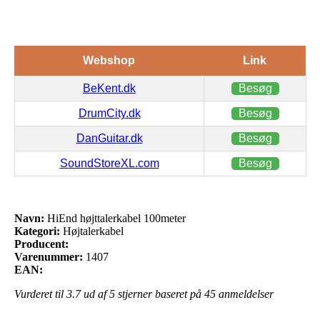
Webshop
Link
BeKent.dk
Besøg
DrumCity.dk
Besøg
DanGuitar.dk
Besøg
SoundStoreXL.com
Besøg
Navn:
HiEnd højttalerkabel 100meter
Kategori:
Højtalerkabel
Producent:
Varenummer:
1407
EAN:
Vurderet til
3.7
ud af 5 stjerner baseret på
45
anmeldelser