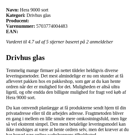
Navn:
Hera 9000 sort
Kategori:
Drivhus glas
Producent:
Varenummer:
5703774004483
EAN:
Vurderet til
4.7
ud af 5 stjerner baseret på
2
anmeldelser
Drivhus glas
Temmelig mange firmaer på nettet tildeler heldigvis diverse
leveringsmetoder. Det mest almindelige er nu om stunder at få
afleveret pakken hos en pakkeshop, som gør at du kan hente
ordren når der er mulighed for det. Muligheden er altså ultra
ligetil, og ofte endda den billigste mulighed for fragt ved køb af
Hera 9000 sort.
Du kan omvendt planlægge at få produkterne sendt hjem til din
privatadresse eller til dit arbejdes adresse. Fragtmetoden bliver
en gang i mellem en lille smule mere omkostningsfuld, men lige
så vel ekstremt simpel. Den mest betalelige leveringsmodel kan
ikke modsiges at være at hente ordren selv, men det kræver at du
har bopæl nær online webshoppens tilholdssted.