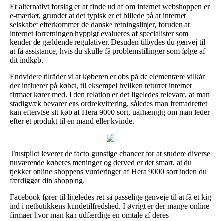
Et alternativt forslag er at finde ud af om internet webshoppen er
e-mærket, grundet at det typisk er et billede på at internet
selskabet efterkommer de danske retningslinjer, foruden at
internet forretningen hyppigt evalueres af specialister som
kender de gældende regulativer. Desuden tilbydes du genvej til
at få assistance, hvis du skulle få problemstillinger som følge af
dit indkøb.
Endvidere tilråder vi at køberen er obs på de elementære vilkår
der influerer på købet, til eksempel hvilken returret internet
firmaet kører med. I den relation er det ligeledes relevant, at man
stadigvæk bevarer ens ordrekvittering, således man fremadrettet
kan eftervise sit køb af Hera 9000 sort, uafhængig om man leder
efter et produkt til en mand eller kvinde.
Trustpilot leverer de facto gunstige chancer for at studere diverse
nuværende køberes meninger og derved er det smart, at du
tjekker online shoppens vurderinger af Hera 9000 sort inden du
færdiggør din shopping.
Facebook fører til ligeledes ret så passelige genveje til at få et kig
ind i netbutikkens kundetilfredshed. I øvrigt er der mange online
firmaer hvor man kan udfærdige en omtale af deres