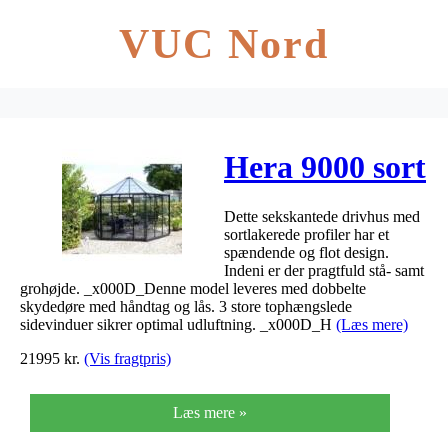
VUC Nord
Hera 9000 sort
Dette sekskantede drivhus med
sortlakerede profiler har et
spændende og flot design.
Indeni er der pragtfuld stå- samt
grohøjde. _x000D_Denne model leveres med dobbelte
skydedøre med håndtag og lås. 3 store tophængslede
sidevinduer sikrer optimal udluftning. _x000D_H
(Læs mere)
21995
kr.
(Vis fragtpris)
Læs mere »