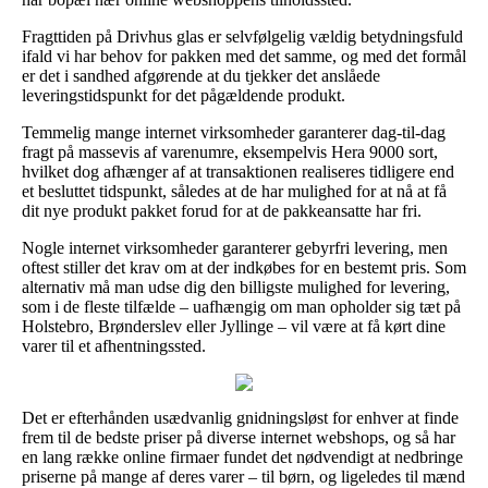
Fragttiden på Drivhus glas er selvfølgelig vældig betydningsfuld
ifald vi har behov for pakken med det samme, og med det formål
er det i sandhed afgørende at du tjekker det anslåede
leveringstidspunkt for det pågældende produkt.
Temmelig mange internet virksomheder garanterer dag-til-dag
fragt på massevis af varenumre, eksempelvis Hera 9000 sort,
hvilket dog afhænger af at transaktionen realiseres tidligere end
et besluttet tidspunkt, således at de har mulighed for at nå at få
dit nye produkt pakket forud for at de pakkeansatte har fri.
Nogle internet virksomheder garanterer gebyrfri levering, men
oftest stiller det krav om at der indkøbes for en bestemt pris. Som
alternativ må man udse dig den billigste mulighed for levering,
som i de fleste tilfælde – uafhængig om man opholder sig tæt på
Holstebro, Brønderslev eller Jyllinge – vil være at få kørt dine
varer til et afhentningssted.
Det er efterhånden usædvanlig gnidningsløst for enhver at finde
frem til de bedste priser på diverse internet webshops, og så har
en lang række online firmaer fundet det nødvendigt at nedbringe
priserne på mange af deres varer – til børn, og ligeledes til mænd