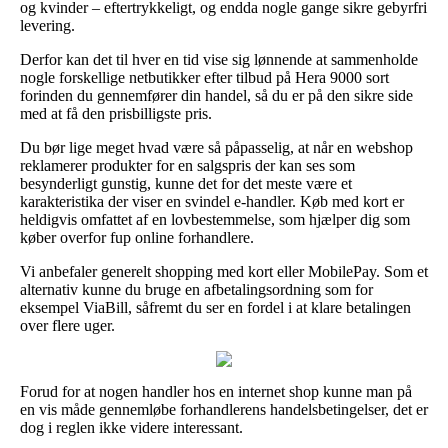
og kvinder – eftertrykkeligt, og endda nogle gange sikre gebyrfri
levering.
Derfor kan det til hver en tid vise sig lønnende at sammenholde
nogle forskellige netbutikker efter tilbud på Hera 9000 sort
forinden du gennemfører din handel, så du er på den sikre side
med at få den prisbilligste pris.
Du bør lige meget hvad være så påpasselig, at når en webshop
reklamerer produkter for en salgspris der kan ses som
besynderligt gunstig, kunne det for det meste være et
karakteristika der viser en svindel e-handler. Køb med kort er
heldigvis omfattet af en lovbestemmelse, som hjælper dig som
køber overfor fup online forhandlere.
Vi anbefaler generelt shopping med kort eller MobilePay. Som et
alternativ kunne du bruge en afbetalingsordning som for
eksempel ViaBill, såfremt du ser en fordel i at klare betalingen
over flere uger.
Forud for at nogen handler hos en internet shop kunne man på
en vis måde gennemløbe forhandlerens handelsbetingelser, det er
dog i reglen ikke videre interessant.