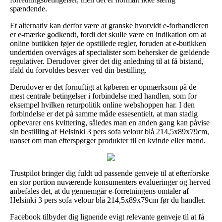
spændende.
Et alternativ kan derfor være at granske hvorvidt e-forhandleren
er e-mærke godkendt, fordi det skulle være en indikation om at
online butikken føjer de opstillede regler, foruden at e-butikken
undertiden overvåges af specialister som behersker de gældende
regulativer. Derudover giver det dig anledning til at få bistand,
ifald du forvoldes besvær ved din bestilling.
Derudover er det fornuftigt at køberen er opmærksom på de
mest centrale betingelser i forbindelse med handlen, som for
eksempel hvilken returpolitik online webshoppen har. I den
forbindelse er det på samme måde essesentielt, at man stadig
opbevarer ens kvittering, således man en anden gang kan påvise
sin bestilling af Helsinki 3 pers sofa velour blå 214,5x89x79cm,
uanset om man efterspørger produkter til en kvinde eller mand.
Trustpilot bringer dig fuldt ud passende genveje til at efterforske
en stor portion nuværende konsumenters evalueringer og herved
anbefales det, at du gennemgår e-forretningens omtaler af
Helsinki 3 pers sofa velour blå 214,5x89x79cm før du handler.
Facebook tilbyder dig lignende evigt relevante genveje til at få