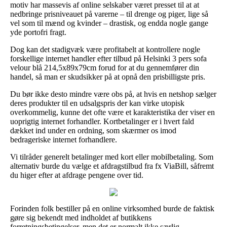
motiv har massevis af online selskaber været presset til at at
nedbringe prisniveauet på varerne – til drenge og piger, lige så
vel som til mænd og kvinder – drastisk, og endda nogle gange
yde portofri fragt.
Dog kan det stadigvæk være profitabelt at kontrollere nogle
forskellige internet handler efter tilbud på Helsinki 3 pers sofa
velour blå 214,5x89x79cm forud for at du gennemfører din
handel, så man er skudsikker på at opnå den prisbilligste pris.
Du bør ikke desto mindre være obs på, at hvis en netshop sælger
deres produkter til en udsalgspris der kan virke utopisk
overkommelig, kunne det ofte være et karakteristika der viser en
uoprigtig internet forhandler. Kortbetalinger er i hvert fald
dækket ind under en ordning, som skærmer os imod
bedrageriske internet forhandlere.
Vi tilråder generelt betalinger med kort eller mobilbetaling. Som
alternativ burde du vælge et afdragstilbud fra fx ViaBill, såfremt
du higer efter at afdrage pengene over tid.
Forinden folk bestiller på en online virksomhed burde de faktisk
gøre sig bekendt med indholdet af butikkens
forretningsbetingelser, men det er normalt ikke særlig