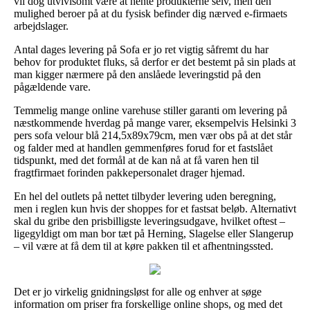
vil dog utvivlsomt være at hente produkterne selv, men den
mulighed beroer på at du fysisk befinder dig nærved e-firmaets
arbejdslager.
Antal dages levering på Sofa er jo ret vigtig såfremt du har
behov for produktet fluks, så derfor er det bestemt på sin plads at
man kigger nærmere på den anslåede leveringstid på den
pågældende vare.
Temmelig mange online varehuse stiller garanti om levering på
næstkommende hverdag på mange varer, eksempelvis Helsinki 3
pers sofa velour blå 214,5x89x79cm, men vær obs på at det står
og falder med at handlen gemmenføres forud for et fastslået
tidspunkt, med det formål at de kan nå at få varen hen til
fragtfirmaet forinden pakkepersonalet drager hjemad.
En hel del outlets på nettet tilbyder levering uden beregning,
men i reglen kun hvis der shoppes for et fastsat beløb. Alternativt
skal du gribe den prisbilligste leveringsudgave, hvilket oftest –
ligegyldigt om man bor tæt på Herning, Slagelse eller Slangerup
– vil være at få dem til at køre pakken til et afhentningssted.
Det er jo virkelig gnidningsløst for alle og enhver at søge
information om priser fra forskellige online shops, og med det