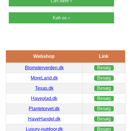
Læs mere »
Køb nu »
Webshop
Link
Blomsterverden.dk
Besøg
MoreLand.dk
Besøg
Texas.dk
Besøg
Haveglad.dk
Besøg
Plantetorvet.dk
Besøg
HaveHandel.dk
Besøg
Luxury-outdoor.dk
Besøg