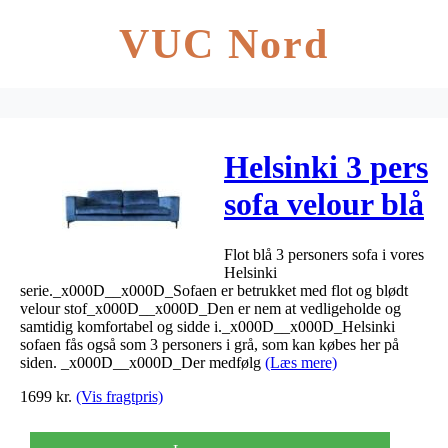
VUC Nord
Helsinki 3 pers
sofa velour blå
214,5x89x79cm
Flot blå 3 personers sofa i vores
Helsinki
serie._x000D__x000D_Sofaen er betrukket med flot og blødt
velour stof_x000D__x000D_Den er nem at vedligeholde og
samtidig komfortabel og sidde i._x000D__x000D_Helsinki
sofaen fås også som 3 personers i grå, som kan købes her på
siden. _x000D__x000D_Der medfølg
(Læs mere)
1699
kr.
(Vis fragtpris)