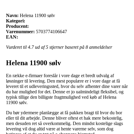
Navn:
Helena 11900 sølv
Kategori:
Producent:
Varenummer:
5703774106647
EAN:
Vurderet til
4.7
ud af 5 stjerner baseret på
8
anmeldelser
Helena 11900 sølv
En række e-firmaer foreslår i vore dage et bredt udvalg af
løsninger til levering. Den mest populære er i vore dage at få
leveret til et udleveringssted, hvor du selv afhenter dine varer når
du har mulighed for det. Denne er jo ualmindeligt fleksibel, og
typisk tillige den billigste fragtmulighed ved køb af Helena
11900 sølv.
Du bør ydermere planlægge at få pakken bragt til hvor du bor
eller til dit arbejde. Denne bliver oftest et hak mere bekostelig,
men desuden ret så overkommelig. Den mindst kostelige slags
levering vil dog altid være at hente varerne selv, som dog