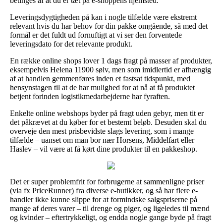
betinges af at du er tæt på e-shoppens hjemsted.
Leveringsdygtigheden på kan i nogle tilfælde være ekstremt
relevant hvis du har behov for din pakke omgående, så med det
formål er det fuldt ud fornuftigt at vi ser den forventede
leveringsdato for det relevante produkt.
En række online shops lover 1 dags fragt på masser af produkter,
eksempelvis Helena 11900 sølv, men som imidlertid er afhængig
af at handlen gemmenføres inden et fastsat tidspunkt, med
hensynstagen til at de har mulighed for at nå at få produktet
betjent forinden logistikmedarbejderne har fyraften.
Enkelte online webshops byder på fragt uden gebyr, men tit er
det påkrævet at du køber for et bestemt beløb. Desuden skal du
overveje den mest prisbevidste slags levering, som i mange
tilfælde – uanset om man bor nær Horsens, Middelfart eller
Haslev – vil være at få kørt dine produkter til en pakkeshop.
Det er super problemfrit for forbrugerne at sammenligne priser
(via fx PriceRunner) fra diverse e-butikker, og så har flere e-
handler ikke kunne slippe for at formindske salgspriserne på
mange af deres varer – til drenge og piger, og ligeledes til mænd
og kvinder – eftertrykkeligt, og endda nogle gange byde på fragt