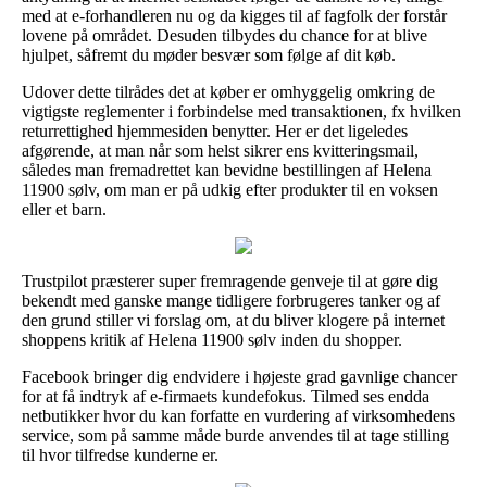
med at e-forhandleren nu og da kigges til af fagfolk der forstår
lovene på området. Desuden tilbydes du chance for at blive
hjulpet, såfremt du møder besvær som følge af dit køb.
Udover dette tilrådes det at køber er omhyggelig omkring de
vigtigste reglementer i forbindelse med transaktionen, fx hvilken
returrettighed hjemmesiden benytter. Her er det ligeledes
afgørende, at man når som helst sikrer ens kvitteringsmail,
således man fremadrettet kan bevidne bestillingen af Helena
11900 sølv, om man er på udkig efter produkter til en voksen
eller et barn.
Trustpilot præsterer super fremragende genveje til at gøre dig
bekendt med ganske mange tidligere forbrugeres tanker og af
den grund stiller vi forslag om, at du bliver klogere på internet
shoppens kritik af Helena 11900 sølv inden du shopper.
Facebook bringer dig endvidere i højeste grad gavnlige chancer
for at få indtryk af e-firmaets kundefokus. Tilmed ses endda
netbutikker hvor du kan forfatte en vurdering af virksomhedens
service, som på samme måde burde anvendes til at tage stilling
til hvor tilfredse kunderne er.