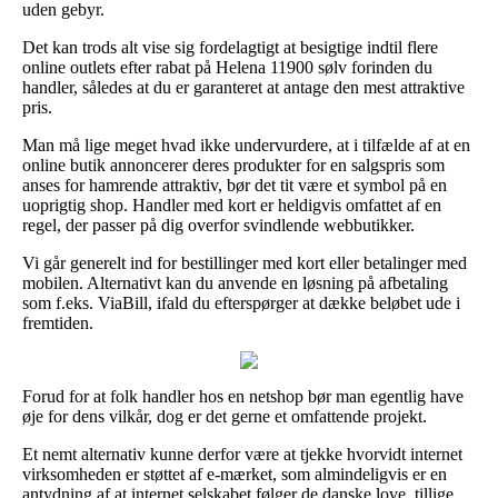
uden gebyr.
Det kan trods alt vise sig fordelagtigt at besigtige indtil flere
online outlets efter rabat på Helena 11900 sølv forinden du
handler, således at du er garanteret at antage den mest attraktive
pris.
Man må lige meget hvad ikke undervurdere, at i tilfælde af at en
online butik annoncerer deres produkter for en salgspris som
anses for hamrende attraktiv, bør det tit være et symbol på en
uoprigtig shop. Handler med kort er heldigvis omfattet af en
regel, der passer på dig overfor svindlende webbutikker.
Vi går generelt ind for bestillinger med kort eller betalinger med
mobilen. Alternativt kan du anvende en løsning på afbetaling
som f.eks. ViaBill, ifald du efterspørger at dække beløbet ude i
fremtiden.
Forud for at folk handler hos en netshop bør man egentlig have
øje for dens vilkår, dog er det gerne et omfattende projekt.
Et nemt alternativ kunne derfor være at tjekke hvorvidt internet
virksomheden er støttet af e-mærket, som almindeligvis er en
antydning af at internet selskabet følger de danske love, tillige