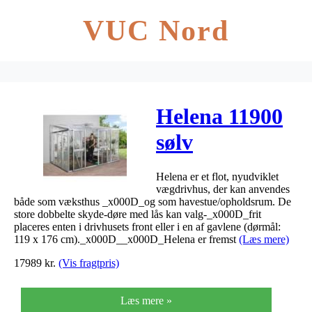
VUC Nord
Helena 11900
sølv
Helena er et flot, nyudviklet
vægdrivhus, der kan anvendes
både som væksthus _x000D_og som havestue/opholdsrum. De
store dobbelte skyde-døre med lås kan valg-_x000D_frit
placeres enten i drivhusets front eller i en af gavlene (dørmål:
119 x 176 cm)._x000D__x000D_Helena er fremst
(Læs mere)
17989
kr.
(Vis fragtpris)
Læs mere »