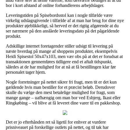
altid være selv at hente varerne, som desværre betinges af at du
bor i kort afstand af online forhandlerens arbejdslager.
Leveringstiden på Spisebordsstol kan i nogle tilfælde være
virkelig udslagsgivende i tilfælde af at man har brug for dine nye
produkter øjeblikkeligt, så herved er det rigtig afgørende at du
ser nærmere på den anslåede leveringsdato på det pågældende
produkt.
Adskillige internet foretagender stiller udsigt til levering på
næste hverdag på mange af shoppens produkter, eksempelvis
Heidi Spisestol 50x47x103, men vær obs på at det er forudsat at
transaktionen gennemføres tidligere end et aftalt tidspunkt,
således at de har mulighed for at nå at få bestillingen klar før
personalet tager hjem.
Nogle forretninger på nettet sikrer fri fragt, men tit er det kun
gældende hvis man bestiller for et præcist beløb. Derudover
skulle du vælge den mest betalelige mulighed for fragt, som
mange gange – uafhængig om man bor ved Esbjerg, Ikast eller
Ringkøbing – vil blive at få leveret dine varer til en pakkeshop.
Det er jo efterhånden ret så ligetil for enhver at vurdere
prisniveauet på forskellige outlets på nettet, og til tak har