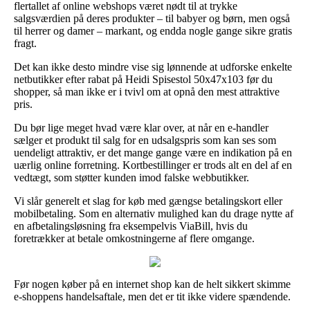
flertallet af online webshops været nødt til at trykke
salgsværdien på deres produkter – til babyer og børn, men også
til herrer og damer – markant, og endda nogle gange sikre gratis
fragt.
Det kan ikke desto mindre vise sig lønnende at udforske enkelte
netbutikker efter rabat på Heidi Spisestol 50x47x103 før du
shopper, så man ikke er i tvivl om at opnå den mest attraktive
pris.
Du bør lige meget hvad være klar over, at når en e-handler
sælger et produkt til salg for en udsalgspris som kan ses som
uendeligt attraktiv, er det mange gange være en indikation på en
uærlig online forretning. Kortbestillinger er trods alt en del af en
vedtægt, som støtter kunden imod falske webbutikker.
Vi slår generelt et slag for køb med gængse betalingskort eller
mobilbetaling. Som en alternativ mulighed kan du drage nytte af
en afbetalingsløsning fra eksempelvis ViaBill, hvis du
foretrækker at betale omkostningerne af flere omgange.
Før nogen køber på en internet shop kan de helt sikkert skimme
e-shoppens handelsaftale, men det er tit ikke videre spændende.