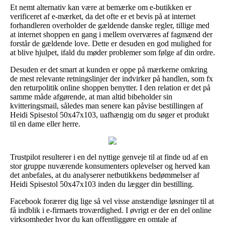
Et nemt alternativ kan være at bemærke om e-butikken er
verificeret af e-mærket, da det ofte er et bevis på at internet
forhandleren overholder de gældende danske regler, tillige med
at internet shoppen en gang i mellem overværes af fagmænd der
forstår de gældende love. Dette er desuden en god mulighed for
at blive hjulpet, ifald du møder problemer som følge af din ordre.
Desuden er det smart at kunden er oppe på mærkerne omkring
de mest relevante retningslinjer der indvirker på handlen, som fx
den returpolitik online shoppen benytter. I den relation er det på
samme måde afgørende, at man altid bibeholder sin
kvitteringsmail, således man senere kan påvise bestillingen af
Heidi Spisestol 50x47x103, uafhængig om du søger et produkt
til en dame eller herre.
Trustpilot resulterer i en del nyttige genveje til at finde ud af en
stor gruppe nuværende konsumenters oplevelser og herved kan
det anbefales, at du analyserer netbutikkens bedømmelser af
Heidi Spisestol 50x47x103 inden du lægger din bestilling.
Facebook forærer dig lige så vel visse anstændige løsninger til at
få indblik i e-firmaets troværdighed. I øvrigt er der en del online
virksomheder hvor du kan offentliggøre en omtale af