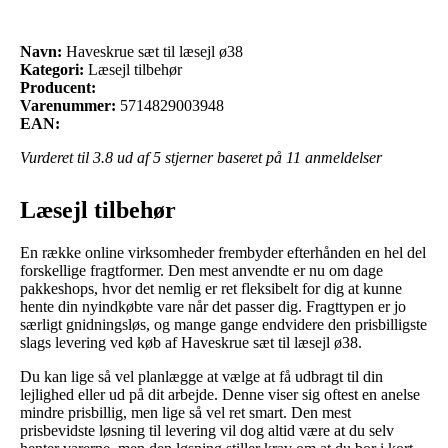
Navn:
Haveskrue sæt til læsejl ø38
Kategori:
Læsejl tilbehør
Producent:
Varenummer:
5714829003948
EAN:
Vurderet til
3.8
ud af 5 stjerner baseret på
11
anmeldelser
Læsejl tilbehør
En række online virksomheder frembyder efterhånden en hel del
forskellige fragtformer. Den mest anvendte er nu om dage
pakkeshops, hvor det nemlig er ret fleksibelt for dig at kunne
hente din nyindkøbte vare når det passer dig. Fragttypen er jo
særligt gnidningsløs, og mange gange endvidere den prisbilligste
slags levering ved køb af Haveskrue sæt til læsejl ø38.
Du kan lige så vel planlægge at vælge at få udbragt til din
lejlighed eller ud på dit arbejde. Denne viser sig oftest en anelse
mindre prisbillig, men lige så vel ret smart. Den mest
prisbevidste løsning til levering vil dog altid være at du selv