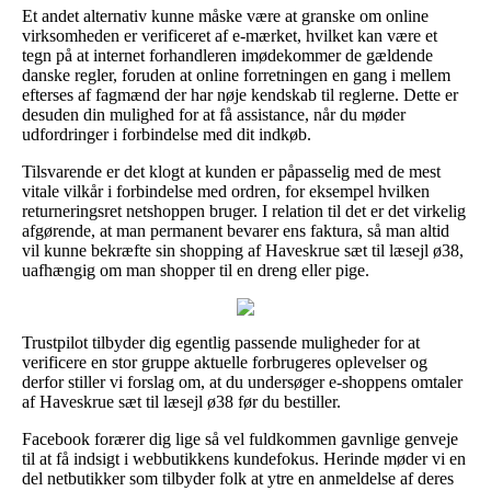
Et andet alternativ kunne måske være at granske om online
virksomheden er verificeret af e-mærket, hvilket kan være et
tegn på at internet forhandleren imødekommer de gældende
danske regler, foruden at online forretningen en gang i mellem
efterses af fagmænd der har nøje kendskab til reglerne. Dette er
desuden din mulighed for at få assistance, når du møder
udfordringer i forbindelse med dit indkøb.
Tilsvarende er det klogt at kunden er påpasselig med de mest
vitale vilkår i forbindelse med ordren, for eksempel hvilken
returneringsret netshoppen bruger. I relation til det er det virkelig
afgørende, at man permanent bevarer ens faktura, så man altid
vil kunne bekræfte sin shopping af Haveskrue sæt til læsejl ø38,
uafhængig om man shopper til en dreng eller pige.
Trustpilot tilbyder dig egentlig passende muligheder for at
verificere en stor gruppe aktuelle forbrugeres oplevelser og
derfor stiller vi forslag om, at du undersøger e-shoppens omtaler
af Haveskrue sæt til læsejl ø38 før du bestiller.
Facebook forærer dig lige så vel fuldkommen gavnlige genveje
til at få indsigt i webbutikkens kundefokus. Herinde møder vi en
del netbutikker som tilbyder folk at ytre en anmeldelse af deres