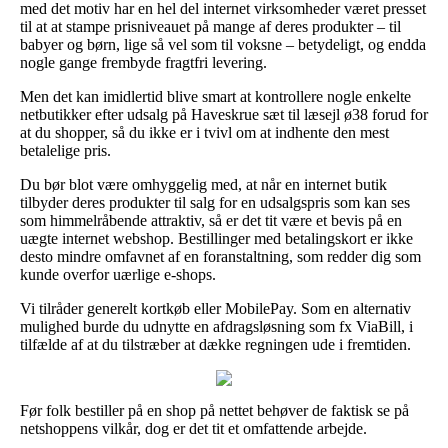
med det motiv har en hel del internet virksomheder været presset
til at at stampe prisniveauet på mange af deres produkter – til
babyer og børn, lige så vel som til voksne – betydeligt, og endda
nogle gange frembyde fragtfri levering.
Men det kan imidlertid blive smart at kontrollere nogle enkelte
netbutikker efter udsalg på Haveskrue sæt til læsejl ø38 forud for
at du shopper, så du ikke er i tvivl om at indhente den mest
betalelige pris.
Du bør blot være omhyggelig med, at når en internet butik
tilbyder deres produkter til salg for en udsalgspris som kan ses
som himmelråbende attraktiv, så er det tit være et bevis på en
uægte internet webshop. Bestillinger med betalingskort er ikke
desto mindre omfavnet af en foranstaltning, som redder dig som
kunde overfor uærlige e-shops.
Vi tilråder generelt kortkøb eller MobilePay. Som en alternativ
mulighed burde du udnytte en afdragsløsning som fx ViaBill, i
tilfælde af at du tilstræber at dække regningen ude i fremtiden.
Før folk bestiller på en shop på nettet behøver de faktisk se på
netshoppens vilkår, dog er det tit et omfattende arbejde.