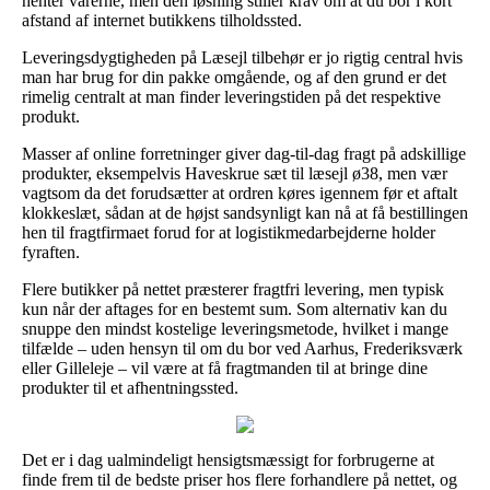
henter varerne, men den løsning stiller krav om at du bor i kort
afstand af internet butikkens tilholdssted.
Leveringsdygtigheden på Læsejl tilbehør er jo rigtig central hvis
man har brug for din pakke omgående, og af den grund er det
rimelig centralt at man finder leveringstiden på det respektive
produkt.
Masser af online forretninger giver dag-til-dag fragt på adskillige
produkter, eksempelvis Haveskrue sæt til læsejl ø38, men vær
vagtsom da det forudsætter at ordren køres igennem før et aftalt
klokkeslæt, sådan at de højst sandsynligt kan nå at få bestillingen
hen til fragtfirmaet forud for at logistikmedarbejderne holder
fyraften.
Flere butikker på nettet præsterer fragtfri levering, men typisk
kun når der aftages for en bestemt sum. Som alternativ kan du
snuppe den mindst kostelige leveringsmetode, hvilket i mange
tilfælde – uden hensyn til om du bor ved Aarhus, Frederiksværk
eller Gilleleje – vil være at få fragtmanden til at bringe dine
produkter til et afhentningssted.
Det er i dag ualmindeligt hensigtsmæssigt for forbrugerne at
finde frem til de bedste priser hos flere forhandlere på nettet, og