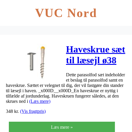
VUC Nord
Haveskrue sæt
til læsejl ø38
Dette parasolfod sæt indeholder
et beslag til parasolfod samt en
haveskrue. Sættet er velegnet til dig, der vil fastgøre din stander
til læsejl i haven. _x000D__x000D_En haveskrue er nyttig i
tilfælde af jordunderlag. Haveskruen fungerer således, at den
skrues ned i
(Læs mere)
348
kr.
(Vis fragtpris)
Læs mere »