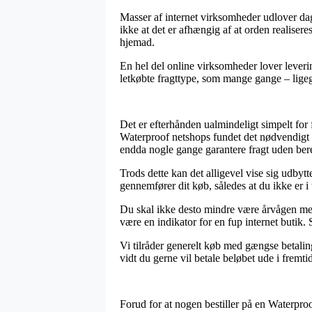
Masser af internet virksomheder udlover d
ikke at det er afhængig af at orden realisere
hjemad.
En hel del online virksomheder lover leveri
letkøbte fragttype, som mange gange – ligegy
Det er efterhånden ualmindeligt simpelt for 
Waterproof netshops fundet det nødvendigt at 
endda nogle gange garantere fragt uden ber
Trods dette kan det alligevel vise sig udby
gennemfører dit køb, således at du ikke er i 
Du skal ikke desto mindre være årvågen med,
være en indikator for en fup internet butik
Vi tilråder generelt køb med gængse betaling
vidt du gerne vil betale beløbet ude i fremti
Forud for at nogen bestiller på en Waterpro