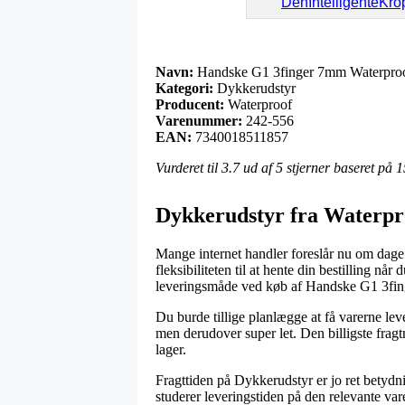
DenIntelligenteKro
Navn:
Handske G1 3finger 7mm Waterproo
Kategori:
Dykkerudstyr
Producent:
Waterproof
Varenummer:
242-556
EAN:
7340018511857
Vurderet til
3.7
ud af 5 stjerner baseret på
1
Dykkerudstyr fra Waterpr
Mange internet handler foreslår nu om dage 
fleksibiliteten til at hente din bestilling n
leveringsmåde ved køb af Handske G1 3fi
Du burde tillige planlægge at få varerne leve
men derudover super let. Den billigste fragt
lager.
Fragttiden på Dykkerudstyr er jo ret betydn
studerer leveringstiden på den relevante var