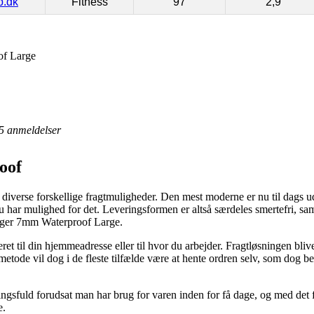
p.dk
Fitness
97
2,9
f Large
5
anmeldelser
oof
diverse forskellige fragtmuligheder. Den mest moderne er nu til dags u
år du har mulighed for det. Leveringsformen er altså særdeles smertefri, s
nger 7mm Waterproof Large.
ret til din hjemmeadresse eller til hvor du arbejder. Fragtløsningen bliver
metode vil dog i de fleste tilfælde være at hente ordren selv, som dog be
ingsfuld forudsat man har brug for varen inden for få dage, og med det 
e.