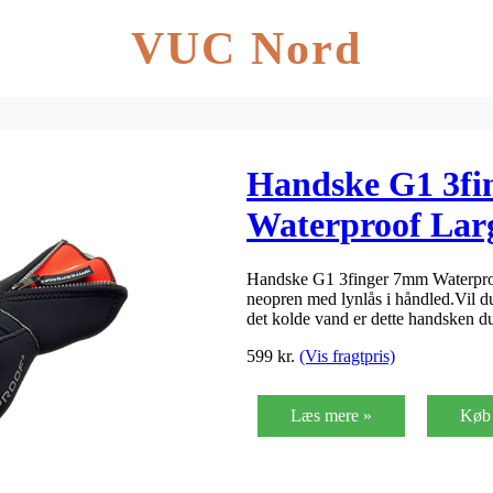
VUC Nord
Handske G1 3f
Waterproof Lar
Handske G1 3finger 7mm Waterpro
neopren med lynlås i håndled.Vil d
det kolde vand er dette handsken d
599
kr.
(Vis fragtpris)
Læs mere »
Køb 