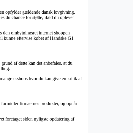
ppen opfylder gældende dansk lovgivning,
 du chance for støtte, ifald du oplever
vis den ombytningsret internet shoppen
re vil kunne eftervise købet af Handske G1
 grund af dette kan det anbefales, at du
lling.
 mange e-shops hvor du kan give en kritik af
i formidler firmaernes produkter, og opnår
et foretaget siden nyligste opdatering af