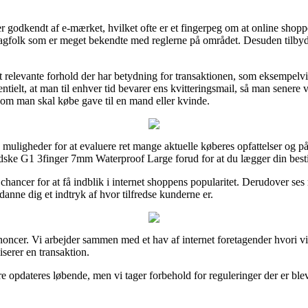
 er godkendt af e-mærket, hvilket ofte er et fingerpeg om at online sho
agfolk som er meget bekendte med reglerne på området. Desuden tilbydes
est relevante forhold der har betydning for transaktionen, som eksempel
essesentielt, at man til enhver tid bevarer ens kvitteringsmail, så man sene
om man skal købe gave til en mand eller kvinde.
 muligheder for at evaluere ret mange aktuelle køberes opfattelser og på
andske G1 3finger 7mm Waterproof Large forud for at du lægger din besti
chancer for at få indblik i internet shoppens popularitet. Derudover ses
danne dig et indtryk af hvor tilfredse kunderne er.
nnoncer. Vi arbejder sammen med et hav af internet foretagender hvori v
iserer en transaktion.
 opdateres løbende, men vi tager forbehold for reguleringer der er blev