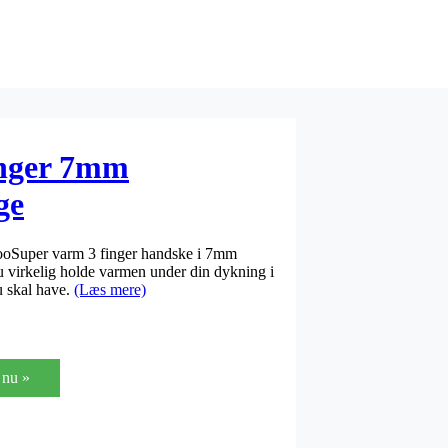
inger 7mm
ge
oSuper varm 3 finger handske i 7mm
u virkelig holde varmen under din dykning i
u skal have.
(Læs mere)
nu »