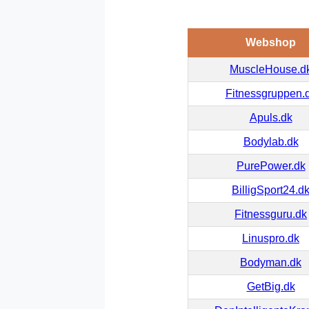
Webshop
MuscleHouse.d
Fitnessgruppen.
Apuls.dk
Bodylab.dk
PurePower.dk
BilligSport24.d
Fitnessguru.dk
Linuspro.dk
Bodyman.dk
GetBig.dk