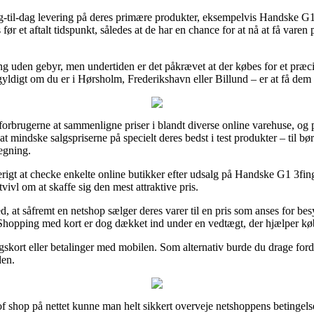
ag-til-dag levering på deres primære produkter, eksempelvis Handske
s før et aftalt tidspunkt, således at de har en chance for at nå at få var
ng uden gebyr, men undertiden er det påkrævet at der købes for et præc
ldigt om du er i Hørsholm, Frederikshavn eller Billund – er at få dem ti
forbrugerne at sammenligne priser i blandt diverse online varehuse, og p
mindske salgspriserne på specielt deres bedst i test produkter – til børn
egning.
tterigt at checke enkelte online butikker efter udsalg på Handske G1 3
tvivl om at skaffe sig den mest attraktive pris.
 at såfremt en netshop sælger deres varer til en pris som anses for bes
. Shopping med kort er dog dækket ind under en vedtægt, der hjælper køb
skort eller betalinger med mobilen. Som alternativ burde du drage fordel 
den.
of shop på nettet kunne man helt sikkert overveje netshoppens betingels