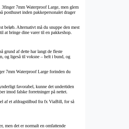
 G1 3finger 7mm Waterproof Large, men glem
en på posthuset inden pakkepersonalet drager
ist beløb. Alternativt må du snuppe den mest
l at bringe dine varer til en pakkeshop.
å grund af dette har langt de fleste
, og ligeså til voksne – helt i bund, og
finger 7mm Waterproof Large forinden du
ynderligt favorabel, kunne det undertiden
er imod falske forretninger på nettet.
af et afdragstilbud fra fx ViaBill, for så
er, men det er normalt en omfattende