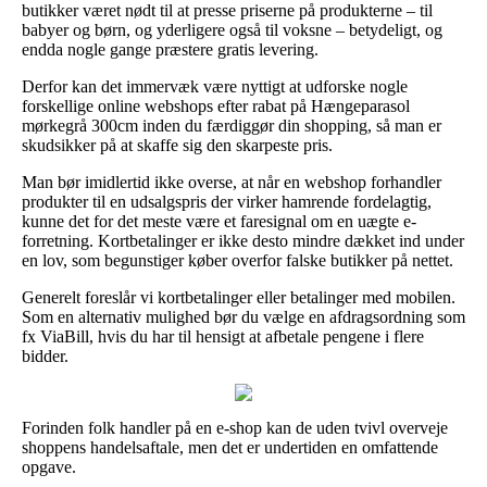
butikker været nødt til at presse priserne på produkterne – til
babyer og børn, og yderligere også til voksne – betydeligt, og
endda nogle gange præstere gratis levering.
Derfor kan det immervæk være nyttigt at udforske nogle
forskellige online webshops efter rabat på Hængeparasol
mørkegrå 300cm inden du færdiggør din shopping, så man er
skudsikker på at skaffe sig den skarpeste pris.
Man bør imidlertid ikke overse, at når en webshop forhandler
produkter til en udsalgspris der virker hamrende fordelagtig,
kunne det for det meste være et faresignal om en uægte e-
forretning. Kortbetalinger er ikke desto mindre dækket ind under
en lov, som begunstiger køber overfor falske butikker på nettet.
Generelt foreslår vi kortbetalinger eller betalinger med mobilen.
Som en alternativ mulighed bør du vælge en afdragsordning som
fx ViaBill, hvis du har til hensigt at afbetale pengene i flere
bidder.
Forinden folk handler på en e-shop kan de uden tvivl overveje
shoppens handelsaftale, men det er undertiden en omfattende
opgave.