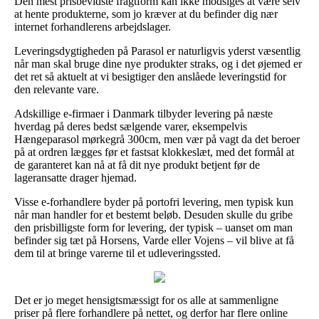
Den mest prisbevidste fragtform kan ikke modsiges at være selv
at hente produkterne, som jo kræver at du befinder dig nær
internet forhandlerens arbejdslager.
Leveringsdygtigheden på Parasol er naturligvis yderst væsentlig
når man skal bruge dine nye produkter straks, og i det øjemed er
det ret så aktuelt at vi besigtiger den anslåede leveringstid for
den relevante vare.
Adskillige e-firmaer i Danmark tilbyder levering på næste
hverdag på deres bedst sælgende varer, eksempelvis
Hængeparasol mørkegrå 300cm, men vær på vagt da det beroer
på at ordren lægges før et fastsat klokkeslæt, med det formål at
de garanteret kan nå at få dit nye produkt betjent før de
lageransatte drager hjemad.
Visse e-forhandlere byder på portofri levering, men typisk kun
når man handler for et bestemt beløb. Desuden skulle du gribe
den prisbilligste form for levering, der typisk – uanset om man
befinder sig tæt på Horsens, Varde eller Vojens – vil blive at få
dem til at bringe varerne til et udleveringssted.
Det er jo meget hensigtsmæssigt for os alle at sammenligne
priser på flere forhandlere på nettet, og derfor har flere online