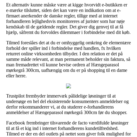
Et alternativ kunne måske være at kigge hvorvidt e-butikken er
e-mærke tilsluttet, siden det kan være en indikation om at e-
firmaet anerkender de danske regler, tillige med at internet
forhandleren lejlighedsvis monitoreres af jurister som har nøje
kendskab til de gældende regler. Det giver dig genvej til at få
hjælp, såfremt du forvoldes dilemmaer i forbindelse med dit køb.
Tilmed foreslåes det at du er omhyggelig omkring de elementære
forhold der spiller ind i forbindelse med handlen, fx hvilken
returret online virksomheden tilbyder. I den relation er det på
samme måde relevant, at man permanent beholder sin faktura, så
man fremadrettet vil kunne bevise ordren af Hængeparasol
mørkegrå 300cm, uafhængig om du er på shopping til en dame
eller herre.
Trustpilot frembyder immervæk pålidelige løsninger til at
undersøge en hel del eksisterende konsumenters anmeldelser og
derfor rekommanderer vi, at du studerer e-forhandlerens
anmeldelser af Hængeparasol mørkegrå 300cm før du shopper.
Facebook frembringer tilsvarende de facto værdifulde løsninger
til at få et kig ind i internet forhandlerens kundetilfredshed.
Tilmed er der en del outlets på nettet som giver folk mulighed for