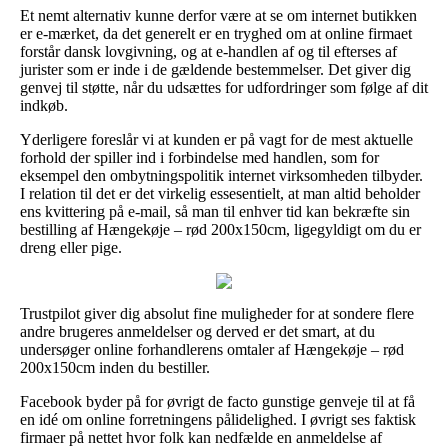
Et nemt alternativ kunne derfor være at se om internet butikken
er e-mærket, da det generelt er en tryghed om at online firmaet
forstår dansk lovgivning, og at e-handlen af og til efterses af
jurister som er inde i de gældende bestemmelser. Det giver dig
genvej til støtte, når du udsættes for udfordringer som følge af dit
indkøb.
Yderligere foreslår vi at kunden er på vagt for de mest aktuelle
forhold der spiller ind i forbindelse med handlen, som for
eksempel den ombytningspolitik internet virksomheden tilbyder.
I relation til det er det virkelig essesentielt, at man altid beholder
ens kvittering på e-mail, så man til enhver tid kan bekræfte sin
bestilling af Hængekøje – rød 200x150cm, ligegyldigt om du er
dreng eller pige.
Trustpilot giver dig absolut fine muligheder for at sondere flere
andre brugeres anmeldelser og derved er det smart, at du
undersøger online forhandlerens omtaler af Hængekøje – rød
200x150cm inden du bestiller.
Facebook byder på for øvrigt de facto gunstige genveje til at få
en idé om online forretningens pålidelighed. I øvrigt ses faktisk
firmaer på nettet hvor folk kan nedfælde en anmeldelse af