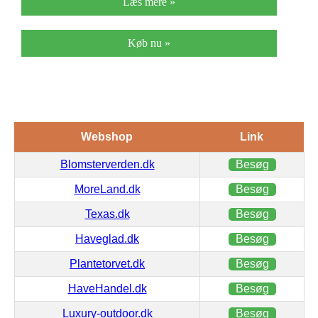
Læs mere »
Køb nu »
Webshop
Link
Blomsterverden.dk
Besøg
MoreLand.dk
Besøg
Texas.dk
Besøg
Haveglad.dk
Besøg
Plantetorvet.dk
Besøg
HaveHandel.dk
Besøg
Luxury-outdoor.dk
Besøg