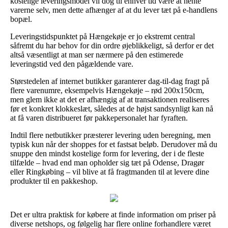
kostelige leveringsmodel vil dog til enhver tid være at hente
varerne selv, men dette afhænger af at du lever tæt på e-handlens
bopæl.
Leveringstidspunktet på Hængekøje er jo ekstremt central
såfremt du har behov for din ordre øjeblikkeligt, så derfor er det
altså væsentligt at man ser nærmere på den estimerede
leveringstid ved den pågældende vare.
Størstedelen af internet butikker garanterer dag-til-dag fragt på
flere varenumre, eksempelvis Hængekøje – rød 200x150cm,
men glem ikke at det er afhængig af at transaktionen realiseres
før et konkret klokkeslæt, således at de højst sandsynligt kan nå
at få varen distribueret før pakkepersonalet har fyraften.
Indtil flere netbutikker præsterer levering uden beregning, men
typisk kun når der shoppes for et fastsat beløb. Derudover må du
snuppe den mindst kostelige form for levering, der i de fleste
tilfælde – hvad end man opholder sig tæt på Odense, Dragør
eller Ringkøbing – vil blive at få fragtmanden til at levere dine
produkter til en pakkeshop.
Det er ultra praktisk for købere at finde information om priser på
diverse netshops, og følgelig har flere online forhandlere været