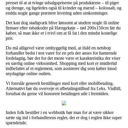
presset til at at tvinge udsalgspriserne på produkterne – til piger
og drenge, og ligeledes også til kvinder og mænd – kolossalt, og
endda nogle gange præstere levering uden omkostninger.
Det kan dog stadigvæk blive lønsomt at studere nogle få online
firmaer efter rabatkoder på Hængekøje – rød 200x150cm før du
køber, så man ikke er i tvivl om at få fat i den mindst kostelige
pris.
Du må alligevel være omhyggelig med, at ifald en netshop
forhandler bedst i test varer for en pris der anses for hamrende
fordelagtig, bør det for det meste være et karakteristika der viser
en uærlig online virksomhed. Shopping med kort er imidlertid
indbefattet af et reglement, som assisterer dig som køber imod
snydagtige online outlets.
Vi foreslår generelt bestillinger med kort eller mobilbetaling.
Alternativt bør du overveje et afbetalingstilbud fra f.eks. ViaBill,
forudsat du gerne vil honorere betalingen ude i fremtiden.
Inden folk bestiller i en webbutik bør man for at være sikker
sætte sig ind i forhandlerens regler, det er dog i reglen ikke super
spændende.