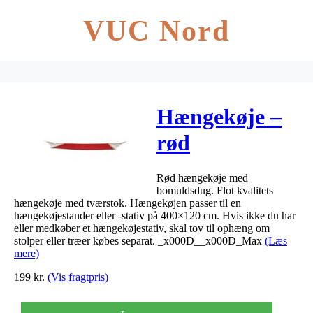
VUC Nord
Hængekøje –
rød
200x150cm
Rød hængekøje med
bomuldsdug. Flot kvalitets
hængekøje med tværstok. Hængekøjen passer til en
hængekøjestander eller -stativ på 400×120 cm. Hvis ikke du har
eller medkøber et hængekøjestativ, skal tov til ophæng om
stolper eller træer købes separat. _x000D__x000D_Max
(Læs
mere)
199
kr.
(Vis fragtpris)