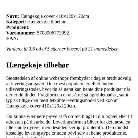
Navn:
Hængekøje cover 410x120x120cm
Kategori:
Hængekøje tilbehør
Producent:
Varenummer:
5708906773992
EAN:
Vurderet til
3.6
ud af 5 stjerner baseret på
31
anmeldelser
Hængekøje tilbehør
Størstedelen af online webshops frembyder i dag et bredt udvalg
af leveringsudgaver. Den mest populære er efterhånden
udleveringssteder, hvor du så nemt kan hente dine produkter når
der er tid til det. Fragtformen er altså ret så uproblematisk, samt
typisk tillige den mest letkøbte leveringsmodel ved køb af
Hængekøje cover 410x120x120cm.
Du kunne ydermere prøve at få ordren bragt til din bopæl eller til
adressen på dit arbejde. Leveringsformen bliver for det meste en
lille smule dyrere, men desuden særligt problemfri. Den mindst
kostelige leveringstype er uden tvivl selv at hente produkterne,