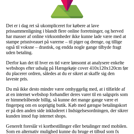
Det er i dag ret så ukompliceret for købere at lave
prissammenligning i blandt flere online forretninger, og herved
har masser af online virksomheder ikke kunne lade være med at
stampe prisniveauet på varerne – til piger og drenge, og tillige
også til voksne – drastisk, og endda nogle gange tilbyde fragt
uden betaling.
Derfor kan det til hver en tid være lønsomt at analysere enkelte
webshops efter udsalg på Hængekøje cover 410x120x120cm før
du placerer ordren, således at du er sikret at skaffe sig den
laveste pris.
Du må ikke desto mindre være omhyggelig med, at i tilfælde af
at en internet webshop forhandler deres varer til en salgspris som
er himmelråbende billig, så kunne det mange gange være et
fingerpeg om en uoprigtig butik. Køb med gængse betalingskort
er på den anden side inkluderet i Indsigelsesordningen, der sikrer
kunden imod fup internet shops.
Generelt foreslår vi kortbestillinger eller betalinger med mobilen.
Som en alternativ mulighed kunne du bruge et tilbud som fx