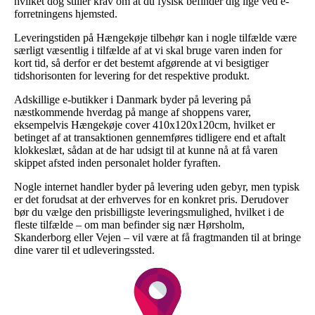
hvilket dog stiller krav om at du fysisk befinder dig lige ved e-
forretningens hjemsted.
Leveringstiden på Hængekøje tilbehør kan i nogle tilfælde være
særligt væsentlig i tilfælde af at vi skal bruge varen inden for
kort tid, så derfor er det bestemt afgørende at vi besigtiger
tidshorisonten for levering for det respektive produkt.
Adskillige e-butikker i Danmark byder på levering på
næstkommende hverdag på mange af shoppens varer,
eksempelvis Hængekøje cover 410x120x120cm, hvilket er
betinget af at transaktionen gennemføres tidligere end et aftalt
klokkeslæt, sådan at de har udsigt til at kunne nå at få varen
skippet afsted inden personalet holder fyraften.
Nogle internet handler byder på levering uden gebyr, men typisk
er det forudsat at der erhverves for en konkret pris. Derudover
bør du vælge den prisbilligste leveringsmulighed, hvilket i de
fleste tilfælde – om man befinder sig nær Hørsholm,
Skanderborg eller Vejen – vil være at få fragtmanden til at bringe
dine varer til et udleveringssted.