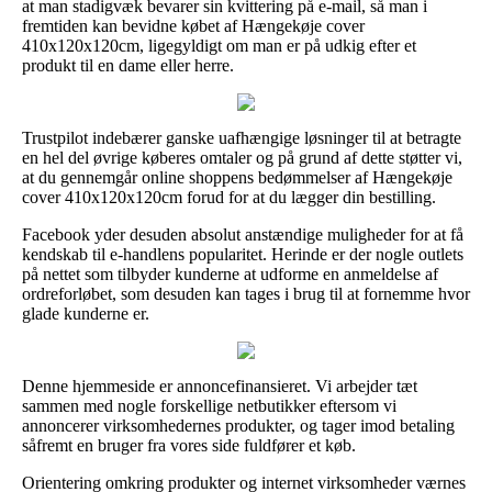
at man stadigvæk bevarer sin kvittering på e-mail, så man i
fremtiden kan bevidne købet af Hængekøje cover
410x120x120cm, ligegyldigt om man er på udkig efter et
produkt til en dame eller herre.
Trustpilot indebærer ganske uafhængige løsninger til at betragte
en hel del øvrige køberes omtaler og på grund af dette støtter vi,
at du gennemgår online shoppens bedømmelser af Hængekøje
cover 410x120x120cm forud for at du lægger din bestilling.
Facebook yder desuden absolut anstændige muligheder for at få
kendskab til e-handlens popularitet. Herinde er der nogle outlets
på nettet som tilbyder kunderne at udforme en anmeldelse af
ordreforløbet, som desuden kan tages i brug til at fornemme hvor
glade kunderne er.
Denne hjemmeside er annoncefinansieret. Vi arbejder tæt
sammen med nogle forskellige netbutikker eftersom vi
annoncerer virksomhedernes produkter, og tager imod betaling
såfremt en bruger fra vores side fuldfører et køb.
Orientering omkring produkter og internet virksomheder værnes