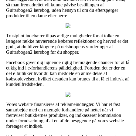
så man fremadrettet vil kunne påvise bestillingen af
Guitarbogen2 lærebog, uden hensyn til om du efterspørger
produkter til en dame eller herre.
Trustpilot indebærer tilpas ærlige muligheder for at tolke en
længere række nuværende køberes reflektioner og herved er det
godt, at du bliver klogere på netshoppens vurderinger af
Guitarbogen2 lærebog før du shopper.
Facebook giver dig lignende rigtig fremragende chancer for at få
et kig ind i e-forhandlerens pålidelighed. Foruden det er der en
del e-butikker hvor du kan meddele en anmeldelse af
købsoplevelsen, hvilket desuden kan bruges til at få et indtryk af
kundetilfredsheden.
Vores website finansieres af reklameindtægter. Vi har et fast
samarbejde med en mængde forhandlere på nettet når vi
fremviser butikkernes produkter, og indkasserer kommission
under forudsætning af at en af de besøgende på vores website
foretager et indkøb.