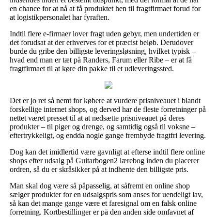
en chance for at nå at få produktet hen til fragtfirmaet forud for
at logistikpersonalet har fyraften.
Indtil flere e-firmaer lover fragt uden gebyr, men undertiden er
det forudsat at der erhverves for et præcist beløb. Derudover
burde du gribe den billigste leveringsløsning, hvilket typisk –
hvad end man er tæt på Randers, Farum eller Ribe – er at få
fragtfirmaet til at køre din pakke til et udleveringssted.
Det er jo ret så nemt for købere at vurdere prisniveauet i blandt
forskellige internet shops, og derved har de fleste forretninger på
nettet været presset til at at nedsætte prisniveauet på deres
produkter – til piger og drenge, og samtidig også til voksne –
eftertrykkeligt, og endda nogle gange frembyde fragtfri levering.
Dog kan det imidlertid være gavnligt at efterse indtil flere online
shops efter udsalg på Guitarbogen2 lærebog inden du placerer
ordren, så du er skråsikker på at indhente den billigste pris.
Man skal dog være så påpasselig, at såfremt en online shop
sælger produkter for en udsalgspris som anses for uendeligt lav,
så kan det mange gange være et faresignal om en falsk online
forretning. Kortbestillinger er på den anden side omfavnet af