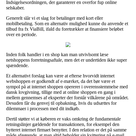
Indsigelsesordningen, der garanterer en overfor fup online
selskaber.
Generelt slår vi et slag for betalinger med kort eller
mobilbetaling. Som en alternativ mulighed kunne du anvende et
tilbud fra fx ViaBill, ifald du foretrækker at finansiere beløbet
over en periode.
Inden folk handler i en shop kan man utvivlsomt læse
netshoppens forretningsaftale, men det er undertiden ikke super
spændende.
Et alternativt forslag kan være at efterse hvorvidt internet
webshoppen er godkendt af e-mærket, da det bør være et
sympol på at internet shoppen opererer i overensstemmelse med
dansk lovgivning, tillige med at online shoppen en gang i
mellem gennemses af eksperter der forstår vilkårene på området.
Desuden får du genvej til opbakning, hvis du udsættes for
dilemmaer i processen med dit indkøb.
Dertil støtter vi at køberen er vaks omkring de fundamentale
retningslinjer gældende for transaktionen, for eksempel den
bytteret internet firmaet benytter. I den relation er det på samme
måde afgørende, at man altid beholder sin kvittering på e-mail,