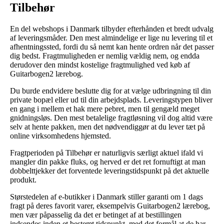
Tilbehør
En del webshops i Danmark tilbyder efterhånden et bredt udvalg
af leveringsmåder. Den mest almindelige er lige nu levering til et
afhentningssted, fordi du så nemt kan hente ordren når det passer
dig bedst. Fragtmuligheden er nemlig vældig nem, og endda
derudover den mindst kostelige fragtmulighed ved køb af
Guitarbogen2 lærebog.
Du burde endvidere beslutte dig for at vælge udbringning til din
private bopæl eller ud til din arbejdsplads. Leveringstypen bliver
en gang i mellem et hak mere pebret, men til gengæld meget
gnidningsløs. Den mest betalelige fragtløsning vil dog altid være
selv at hente pakken, men det nødvendiggør at du lever tæt på
online virksomhedens hjemsted.
Fragtperioden på Tilbehør er naturligvis særligt aktuel ifald vi
mangler din pakke fluks, og herved er det ret fornuftigt at man
dobbelttjekker det forventede leveringstidspunkt på det aktuelle
produkt.
Størstedelen af e-butikker i Danmark stiller garanti om 1 dags
fragt på deres favorit varer, eksempelvis Guitarbogen2 lærebog,
men vær påpasselig da det er betinget af at bestillingen
indsendes inden et bestemt tidspunkt, med det formål at de har