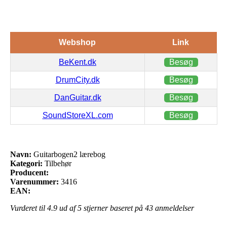
Webshop
Link
BeKent.dk
Besøg
DrumCity.dk
Besøg
DanGuitar.dk
Besøg
SoundStoreXL.com
Besøg
Navn:
Guitarbogen2 lærebog
Kategori:
Tilbehør
Producent:
Varenummer:
3416
EAN:
Vurderet til
4.9
ud af 5 stjerner baseret på
43
anmeldelser