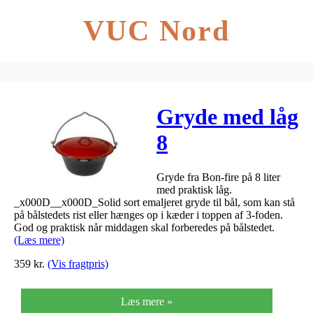
VUC Nord
Gryde med låg
8
Gryde fra Bon-fire på 8 liter
med praktisk låg.
_x000D__x000D_Solid sort emaljeret gryde til bål, som kan stå
på bålstedets rist eller hænges op i kæder i toppen af 3-foden.
God og praktisk når middagen skal forberedes på bålstedet.
(Læs mere)
359
kr.
(Vis fragtpris)
Læs mere »