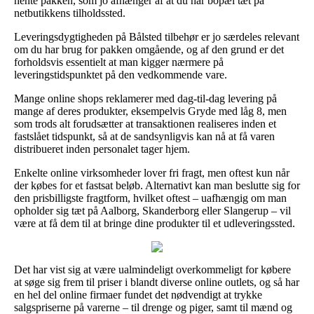
hente pakken, som jo afhænger af at du har bopæl tæt på
netbutikkens tilholdssted.
Leveringsdygtigheden på Bålsted tilbehør er jo særdeles relevant
om du har brug for pakken omgående, og af den grund er det
forholdsvis essentielt at man kigger nærmere på
leveringstidspunktet på den vedkommende vare.
Mange online shops reklamerer med dag-til-dag levering på
mange af deres produkter, eksempelvis Gryde med låg 8, men
som trods alt forudsætter at transaktionen realiseres inden et
fastslået tidspunkt, så at de sandsynligvis kan nå at få varen
distribueret inden personalet tager hjem.
Enkelte online virksomheder lover fri fragt, men oftest kun når
der købes for et fastsat beløb. Alternativt kan man beslutte sig for
den prisbilligste fragtform, hvilket oftest – uafhængig om man
opholder sig tæt på Aalborg, Skanderborg eller Slangerup – vil
være at få dem til at bringe dine produkter til et udleveringssted.
Det har vist sig at være ualmindeligt overkommeligt for købere
at søge sig frem til priser i blandt diverse online outlets, og så har
en hel del online firmaer fundet det nødvendigt at trykke
salgspriserne på varerne – til drenge og piger, samt til mænd og