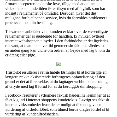
firmaet accepterer de danske love, tillige med at online
virksomheden undertiden føres tilsyn med af fagfolk som har
indsigt i reglementet på området. Desuden giver det dig
mulighed for hjælpende service, hvis du forvoldes problemer i
processen med din bestilling.
Tilsvarende anbefaler vi at kunden er klar over de væsentligste
reglementer der er gældende for handlen, fx hvilken bytteret
internet webshoppen tilbyder. I den forbindelse er det ligeledes
relevant, at man til enhver tid gemmer sin faktura, således man
en anden gang kan vidne om ordren af Gryde med låg 8, om du
er dreng eller pige.
Trustpilot resulterer i ret så habile løsninger til at kortlægge en
længere række eksisterende forbrugeres opfattelser og af den
grund er det at foretrække, at du iagttager webbutikkens ratings
af Gryde med låg 8 forud for at du færdiggør din shopping.
Facebook resulterer i ydermere faktisk hæderlige løsninger til at
få et kig ind i internet shoppens kundefokus. I øvrigt ses faktisk
internet virksomheder hvor det er muligt at tilkendegive en
vurdering af ordreforløbet, som tilmed burde drages fordel af til
vurdering af kundetilfredsheden.