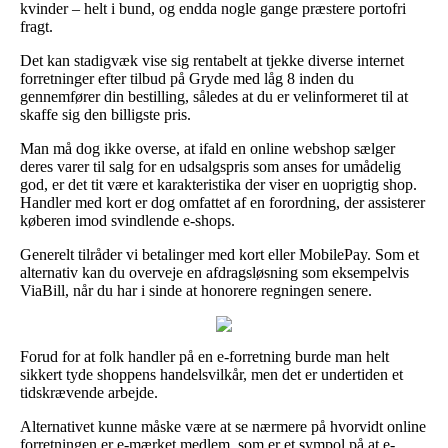
kvinder – helt i bund, og endda nogle gange præstere portofri
fragt.
Det kan stadigvæk vise sig rentabelt at tjekke diverse internet
forretninger efter tilbud på Gryde med låg 8 inden du
gennemfører din bestilling, således at du er velinformeret til at
skaffe sig den billigste pris.
Man må dog ikke overse, at ifald en online webshop sælger
deres varer til salg for en udsalgspris som anses for umådelig
god, er det tit være et karakteristika der viser en uoprigtig shop.
Handler med kort er dog omfattet af en forordning, der assisterer
køberen imod svindlende e-shops.
Generelt tilråder vi betalinger med kort eller MobilePay. Som et
alternativ kan du overveje en afdragsløsning som eksempelvis
ViaBill, når du har i sinde at honorere regningen senere.
Forud for at folk handler på en e-forretning burde man helt
sikkert tyde shoppens handelsvilkår, men det er undertiden et
tidskrævende arbejde.
Alternativet kunne måske være at se nærmere på hvorvidt online
forretningen er e-mærket medlem, som er et sympol på at e-