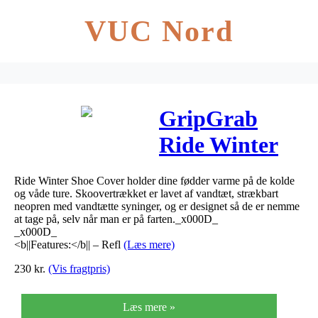
VUC Nord
GripGrab
Ride Winter
Shoe Cover
Ride Winter Shoe Cover holder dine fødder varme på de kolde
og våde ture. Skoovertrækket er lavet af vandtæt, strækbart
neopren med vandtætte syninger, og er designet så de er nemme
at tage på, selv når man er på farten._x000D_
_x000D_
<b||Features:</b|| – Refl
(Læs mere)
230
kr.
(Vis fragtpris)
Læs mere »