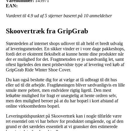
Varenummer:
145971
EAN:
Vurderet til
4.9
ud af 5 stjerner baseret på
10
anmeldelser
Skoovertræk fra GripGrab
Størstedelen af internet shops udlover til alt held et bredt udvalg
af leveringsmetoder. En sikker vinder er i vore dage pakkeshops,
fordi det er ekstremt fleksibelt at kunne hente dine produkter når
der er mulighed for det. Fragtmetoden er jo usædvanlig let, samt
oftest ligeledes den mest prisbevidste type af levering ved køb af
GripGrab Ride Winter Shoe Cover.
Du kan også beslutte dig for at vælge at få udbragt til dit hus
eller ud til dit arbejde. Fragtløsningen bliver sædvanligvis en lille
smule mere pebret, men endvidere rigtig ligetil. Den mest
letkøbte mulighed for fragt er unægtelig at hente ordren selv,
men den mulighed beroer på at du har bopæl i kort afstand af
online virksomhedens bopæl.
Leveringstidspunktet på Skoovertræk kan i nogle tilfælde være
ret essentiel om vi har behov for produktet omgående, og af den
grund er det særdeles essentielt at vi gransker den estimerede