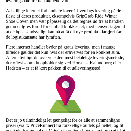
leveringsdato for den aktuelle vare.
Adskillige internet forhandlere lover 1 hverdags levering på de
fleste af deres produkter, eksempelvis GripGrab Ride Winter
Shoe Cover, men vær påpasselig da det regnes ud fra at handlen
gemmenføres forud for et aftalt klokkeslæt, med hensynstagen til
at de højst sandsynligt kan nå at få dit nye produkt klargjort før
de logistikansatte har fyraften.
Flere internet handler byder på gratis levering, men i mange
tilfælde gælder det kun hvis der erhverves for en konkret sum.
Alternativt bør du overveje den mest betalelige leveringsmetode,
der oftest – om du opholder sig ved Horsens, Kalundborg eller
Hadsten – er at få kørt pakken til et udleveringssted.
Det er jo ualmindeligt let gængeligt for os alle at sammenligne
priser (via fx PriceRunner) fra forskellige outlets på nettet, og til
gengæld har en hel del GripGrab online shops været presset til at