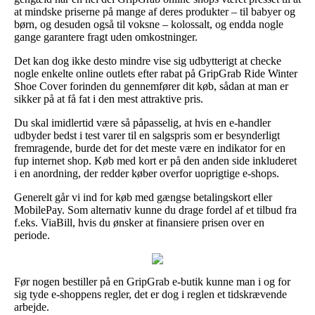
at mindske priserne på mange af deres produkter – til babyer og
børn, og desuden også til voksne – kolossalt, og endda nogle
gange garantere fragt uden omkostninger.
Det kan dog ikke desto mindre vise sig udbytterigt at checke
nogle enkelte online outlets efter rabat på GripGrab Ride Winter
Shoe Cover forinden du gennemfører dit køb, sådan at man er
sikker på at få fat i den mest attraktive pris.
Du skal imidlertid være så påpasselig, at hvis en e-handler
udbyder bedst i test varer til en salgspris som er besynderligt
fremragende, burde det for det meste være en indikator for en
fup internet shop. Køb med kort er på den anden side inkluderet
i en anordning, der redder køber overfor uoprigtige e-shops.
Generelt går vi ind for køb med gængse betalingskort eller
MobilePay. Som alternativ kunne du drage fordel af et tilbud fra
f.eks. ViaBill, hvis du ønsker at finansiere prisen over en
periode.
Før nogen bestiller på en GripGrab e-butik kunne man i og for
sig tyde e-shoppens regler, det er dog i reglen et tidskrævende
arbejde.