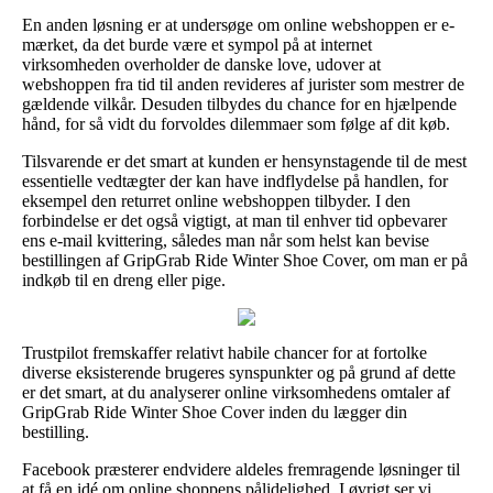
En anden løsning er at undersøge om online webshoppen er e-
mærket, da det burde være et sympol på at internet
virksomheden overholder de danske love, udover at
webshoppen fra tid til anden revideres af jurister som mestrer de
gældende vilkår. Desuden tilbydes du chance for en hjælpende
hånd, for så vidt du forvoldes dilemmaer som følge af dit køb.
Tilsvarende er det smart at kunden er hensynstagende til de mest
essentielle vedtægter der kan have indflydelse på handlen, for
eksempel den returret online webshoppen tilbyder. I den
forbindelse er det også vigtigt, at man til enhver tid opbevarer
ens e-mail kvittering, således man når som helst kan bevise
bestillingen af GripGrab Ride Winter Shoe Cover, om man er på
indkøb til en dreng eller pige.
Trustpilot fremskaffer relativt habile chancer for at fortolke
diverse eksisterende brugeres synspunkter og på grund af dette
er det smart, at du analyserer online virksomhedens omtaler af
GripGrab Ride Winter Shoe Cover inden du lægger din
bestilling.
Facebook præsterer endvidere aldeles fremragende løsninger til
at få en idé om online shoppens pålidelighed. I øvrigt ser vi