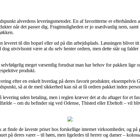
dspunkt alverdens leveringsmetoder. En af favoritterne er efterhånden 
dukter når det passer dig. Fragtmuligheden er jo usædvanlig nem, samt 
ekøkken.
n leveret til din bopæl eller ud på din arbejdsplads. Løsningen bliver tit
l dog utvivlsomt være at du selv henter ordren, men dette står og falder
 selvfølgelig meget væsentlig forudsat man har behov for pakken lige om
respektive produkt.
ering efter en enkelt hverdag på deres favorit produkter, eksempelvis Gri
tidspunkt, så at de med sikkerhed kan nå at få ordren pakket inden perso
levering uden betaling, men i reglen kræver det at du aftager for et fa
fælde – om du befinder sig ved Odense, Thisted eller Ebeltoft – vil blive
k at finde de laveste priser hos forskellige internet virksomheder, og på
veauet på deres varer – til børn, men ligeledes til herrer og damer – kolo