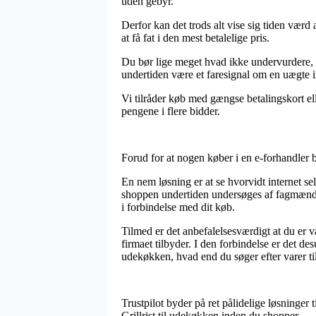
uden gebyr.
Derfor kan det trods alt vise sig tiden værd 
at få fat i den mest betalelige pris.
Du bør lige meget hvad ikke undervurdere, at 
undertiden være et faresignal om en uægte i
Vi tilråder køb med gængse betalingskort ell
pengene i flere bidder.
Forud for at nogen køber i en e-forhandler 
En nem løsning er at se hvorvidt internet se
shoppen undertiden undersøges af fagmænd d
i forbindelse med dit køb.
Tilmed er det anbefalelsesværdigt at du er v
firmaet tilbyder. I den forbindelse er det de
udekøkken, hvad end du søger efter varer til
Trustpilot byder på ret pålidelige løsninger 
Grillrist til udekøkken inden du shopper.