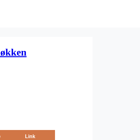
ekøkken
e
Link