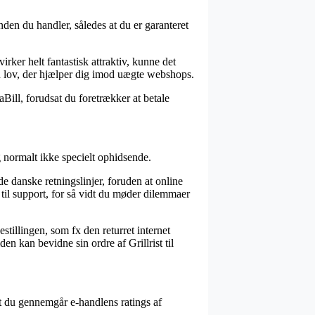
nden du handler, således at du er garanteret
rker helt fantastisk attraktiv, kunne det
en lov, der hjælper dig imod uægte webshops.
Bill, forudsat du foretrækker at betale
 normalt ikke specielt ophidsende.
de danske retningslinjer, foruden at online
il support, for så vidt du møder dilemmaer
tillingen, som fx den returret internet
en kan bevidne sin ordre af Grillrist til
 at du gennemgår e-handlens ratings af