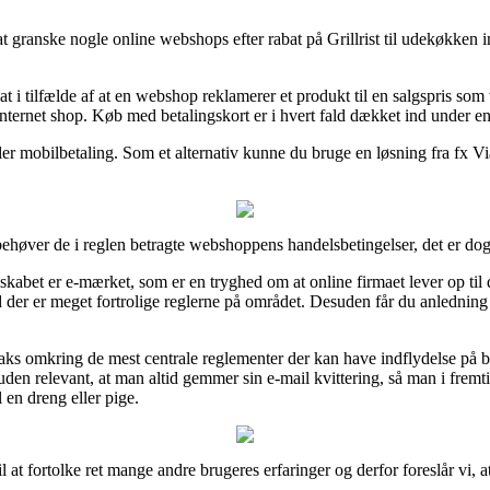
at granske nogle online webshops efter rabat på Grillrist til udekøkken i
i tilfælde af at en webshop reklamerer et produkt til en salgspris som vi
nternet shop. Køb med betalingskort er i hvert fald dækket ind under 
er mobilbetaling. Som et alternativ kunne du bruge en løsning fra fx Via
behøver de i reglen betragte webshoppens handelsbetingelser, det er dog
lskabet er e-mærket, som er en tryghed om at online firmaet lever op til 
er er meget fortrolige reglerne på området. Desuden får du anledning t
aks omkring de mest centrale reglementer der kan have indflydelse på bes
suden relevant, at man altid gemmer sin e-mail kvittering, så man i fremtid
 en dreng eller pige.
til at fortolke ret mange andre brugeres erfaringer og derfor foreslår vi,