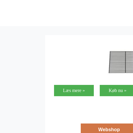
Læs mere »
Køb nu »
Webshop