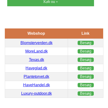
Køb nu »
Webshop
Link
Blomsterverden.dk
Besøg
MoreLand.dk
Besøg
Texas.dk
Besøg
Haveglad.dk
Besøg
Plantetorvet.dk
Besøg
HaveHandel.dk
Besøg
Luxury-outdoor.dk
Besøg