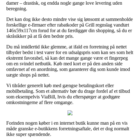
damer – drastisk, og endda nogle gange love levering uden
beregning.
Det kan dog ikke desto mindre vise sig lønsomt at sammenholde
forskellige e-firmaer efter rabatkoder på Grill regnslag vandtæt
146x59x117cm forud for at du færdiggør din shopping, så du er
skråsikker på at få den bedste pris.
Du må imidlertid ikke glemme, at ifald en forretning på nettet
tilbyder bedst i test varer for en udsalgspris som kan ses som helt
ekstremt favorabel, så kan det mange gange være et fingerpeg
om en svindel netbutik. Køb med kort er på den anden side
omfavnet af en anordning, som garanterer dig som kunde imod
uægte shops på nettet.
Vi tilråder generelt køb med gængse betalingskort eller
mobilbetaling. Som et alternativ bør du drage fordel af et tilbud
som eksempelvis ViaBill, hvis du efterspørger at godtgøre
omkostningerne af flere omgange.
Forinden nogen køber i en internet butik kunne man på en vis
måde granske e-butikkens forretningsaftale, det er dog normalt
ikke super spændende.