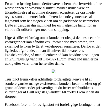
En anden løsning kunne derfor være at bemærke hvorvidt online
webshoppen er e-mærke tilsluttet, hvilket skulle være en
tilkendegivelse af at online shoppen accepterer de opstillede
regler, samt at internet forhandleren løbende gennemses af
fagmænd som har megen viden om de gældende bestemmelser.
Dette er desuden din mulighed for en hjælpende hånd, for så
vidt du får udfordringer med din shopping.
Ligeså stiller vi forslag om at kunden er obs på de mest centrale
vedtægter der kan håndhæves i forbindelse med ordren, for
eksempel hvilken bytteret webshoppen garanterer. Derfor er det
ligeledes afgørende, at man til enhver tid bevarer ens
købsbekræftelse, så man til enhver tid kan bevidne bestillingen
af Grill regnslag vandtæt 146x59x117cm, hvad end man er på
udkig efter varer til en herre eller dame.
Trustpilot fremskaffer adskillige fordelagtige genveje til at
sondere ganske mange eksisterende kunders bedømmelser og på
grund af dette er det prisværdigt, at du beser webbutikkens
vurderinger af Grill regnslag vandtæt 146x59x117cm inden du
shopper.
Facebook fører til for øvrigt stort set fordelagtige løsninger til at