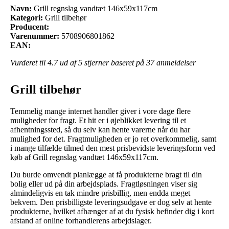
Navn:
Grill regnslag vandtæt 146x59x117cm
Kategori:
Grill tilbehør
Producent:
Varenummer:
5708906801862
EAN:
Vurderet til
4.7
ud af 5 stjerner baseret på
37
anmeldelser
Grill tilbehør
Temmelig mange internet handler giver i vore dage flere
muligheder for fragt. Et hit er i øjeblikket levering til et
afhentningssted, så du selv kan hente varerne når du har
mulighed for det. Fragtmuligheden er jo ret overkommelig, samt
i mange tilfælde tilmed den mest prisbevidste leveringsform ved
køb af Grill regnslag vandtæt 146x59x117cm.
Du burde omvendt planlægge at få produkterne bragt til din
bolig eller ud på din arbejdsplads. Fragtløsningen viser sig
almindeligvis en tak mindre prisbillig, men endda meget
bekvem. Den prisbilligste leveringsudgave er dog selv at hente
produkterne, hvilket afhænger af at du fysisk befinder dig i kort
afstand af online forhandlerens arbejdslager.