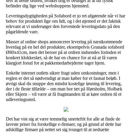
selv at hente ordren, hvilket dog er betinget af at du fysisk
befinder dig lige ved webshoppens hjemsted.
Leveringsdygtigheden på Sofabord er jo ret afgørende når vi har
behov for produktet lige om lidt, og i det øjemed er det faktisk
relevant at vi undersøger den forventede leveringsdato på den
pågældende vare.
Masser af online shops annoncerer levering på næstkommende
hverdag på en hel del produkter, eksempelvis Granada sofabord
Ø80x41cm, men det beroer på at ordren indsendes forinden et
konkret klokkeslæt, så de har en chance for at nå at få varen
klargjort forud for at pakkemedarbejderne tager hjem.
Enkelte internet outlets sikrer fragt uden omkostninger, men i
reglen er det så nødvendigt at man køber for et fastsat beløb. I
øvrigt skal du snuppe den mindst kostelige løsning til levering,
der i de fleste tilfælde – om man bor tæt på Hørsholm, Holbæk
eller Skjern – vil være at få fragtmanden til at køre ordren til et
udleveringssted.
Det har vist sig at være temmelig smertefrit for alle at finde de
laveste priser fra forskellige e-firmaer, og på grund af dette har
adskillige firmaer på nettet set sig tvunget til at nedsætte