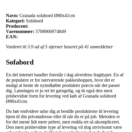
Navn:
Granada sofabord Ø80x41cm
Kategori:
Sofabord
Producent:
Varenummer:
5708906974849
EAN:
Vurderet til
3.9
ud af 5 stjerner baseret på
41
anmeldelser
Sofabord
En del internet handler foreslår i dag alverdens fragttyper. En af
de populære er for nærværende pakkeshoppen, hvor det er
muligt at hente de nyindkøbte produkter præcis når det passer
dig. Løsningen er jo ret let gængelig, og tit også den mest
prisbevidste form for levering ved køb af Granada sofabord
Ø80x41cm.
Du bør endvidere udse dig at bestille produkterne til levering
hjem til din privatadresse eller til når du er på job. Metoden er
for det meste lidt mere pebret, men endda ret så ukompliceret.
Den mest prisbevidste type af levering vil dog utvivlsomt være