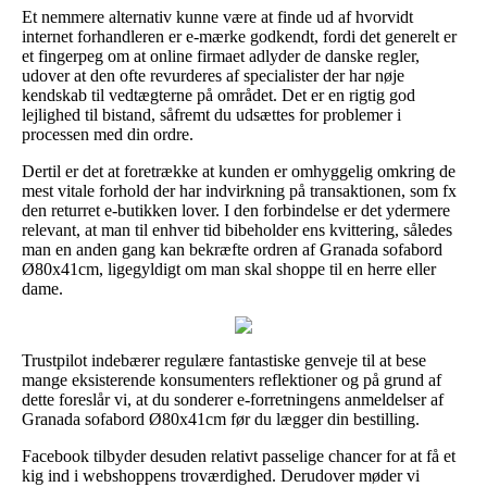
Et nemmere alternativ kunne være at finde ud af hvorvidt
internet forhandleren er e-mærke godkendt, fordi det generelt er
et fingerpeg om at online firmaet adlyder de danske regler,
udover at den ofte revurderes af specialister der har nøje
kendskab til vedtægterne på området. Det er en rigtig god
lejlighed til bistand, såfremt du udsættes for problemer i
processen med din ordre.
Dertil er det at foretrække at kunden er omhyggelig omkring de
mest vitale forhold der har indvirkning på transaktionen, som fx
den returret e-butikken lover. I den forbindelse er det ydermere
relevant, at man til enhver tid bibeholder ens kvittering, således
man en anden gang kan bekræfte ordren af Granada sofabord
Ø80x41cm, ligegyldigt om man skal shoppe til en herre eller
dame.
Trustpilot indebærer regulære fantastiske genveje til at bese
mange eksisterende konsumenters reflektioner og på grund af
dette foreslår vi, at du sonderer e-forretningens anmeldelser af
Granada sofabord Ø80x41cm før du lægger din bestilling.
Facebook tilbyder desuden relativt passelige chancer for at få et
kig ind i webshoppens troværdighed. Derudover møder vi