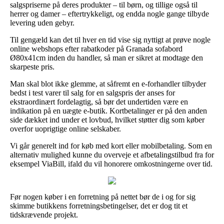
salgspriserne på deres produkter – til børn, og tillige også til
herrer og damer – eftertrykkeligt, og endda nogle gange tilbyde
levering uden gebyr.
Til gengæld kan det til hver en tid vise sig nyttigt at prøve nogle
online webshops efter rabatkoder på Granada sofabord
Ø80x41cm inden du handler, så man er sikret at modtage den
skarpeste pris.
Man skal blot ikke glemme, at såfremt en e-forhandler tilbyder
bedst i test varer til salg for en salgspris der anses for
ekstraordinært fordelagtig, så bør det undertiden være en
indikation på en uægte e-butik. Kortbetalinger er på den anden
side dækket ind under et lovbud, hvilket støtter dig som køber
overfor uoprigtige online selskaber.
Vi går generelt ind for køb med kort eller mobilbetaling. Som en
alternativ mulighed kunne du overveje et afbetalingstilbud fra for
eksempel ViaBill, ifald du vil honorere omkostningerne over tid.
Før nogen køber i en forretning på nettet bør de i og for sig
skimme butikkens forretningsbetingelser, det er dog tit et
tidskrævende projekt.