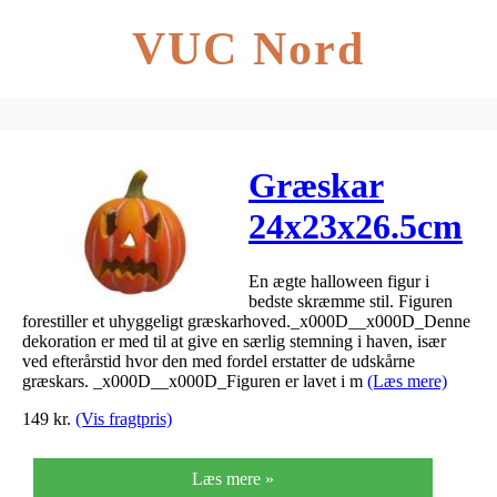
VUC Nord
Græskar
24x23x26.5cm
En ægte halloween figur i
bedste skræmme stil. Figuren
forestiller et uhyggeligt græskarhoved._x000D__x000D_Denne
dekoration er med til at give en særlig stemning i haven, især
ved efterårstid hvor den med fordel erstatter de udskårne
græskars. _x000D__x000D_Figuren er lavet i m
(Læs mere)
149
kr.
(Vis fragtpris)
Læs mere »