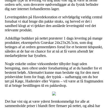
billigste type af levering vil dog altid vise sig at være at hente
ordren selv, som desværre nødvendiggør at du fysisk befinder
dig nær internet forhandlerens lager.
Leveringstiden på Havedekoration er selvfølgelig vældig central
forudsat vi skal bruge din pakke straks, og herved er det i
sandhed klogt at vi tjekker den anslåede leveringstid ved det
relevante produkt.
Adskillige butikker på nettet præsterer 1 dags levering på mange
produkter, eksempelvis Græskar 24x23x26.5cm, som dog
betinges af at ordren gennemføres forud for et bestemt tidspunkt,
således at de har en chance for at nå at få varen afsendt før
medarbejderne har fyraften.
Nogle enkelte online virksomheder tilbyder fragt uden
beregning, men oftest under forudsætning af at du handler for et
bestemt beløb. Alternativt kunne man beslutte sig for den mest
prisbevidste form for fragt, der typisk – uafhængig om du bor
tæt på Køge, Haderslev eller Vojens – vil være at få fragtmanden
til at bringe bestillingen til en pakkeshop.
Det har vist sig at være yderst fremkommeligt for alle at
sammenholde priser i blandt flere firmaer på nettet, og altså har