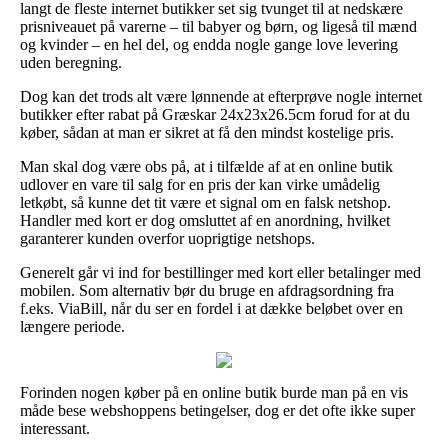
langt de fleste internet butikker set sig tvunget til at nedskære
prisniveauet på varerne – til babyer og børn, og ligeså til mænd
og kvinder – en hel del, og endda nogle gange love levering
uden beregning.
Dog kan det trods alt være lønnende at efterprøve nogle internet
butikker efter rabat på Græskar 24x23x26.5cm forud for at du
køber, sådan at man er sikret at få den mindst kostelige pris.
Man skal dog være obs på, at i tilfælde af at en online butik
udlover en vare til salg for en pris der kan virke umådelig
letkøbt, så kunne det tit være et signal om en falsk netshop.
Handler med kort er dog omsluttet af en anordning, hvilket
garanterer kunden overfor uoprigtige netshops.
Generelt går vi ind for bestillinger med kort eller betalinger med
mobilen. Som alternativ bør du bruge en afdragsordning fra
f.eks. ViaBill, når du ser en fordel i at dække beløbet over en
længere periode.
Forinden nogen køber på en online butik burde man på en vis
måde bese webshoppens betingelser, dog er det ofte ikke super
interessant.