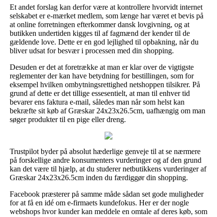
Et andet forslag kan derfor være at kontrollere hvorvidt internet
selskabet er e-mærket medlem, som længe har været et bevis på
at online forretningen efterkommer dansk lovgivning, og at
butikken undertiden kigges til af fagmænd der kender til de
gældende love. Dette er en god lejlighed til opbakning, når du
bliver udsat for besvær i processen med din shopping.
Desuden er det at foretrække at man er klar over de vigtigste
reglementer der kan have betydning for bestillingen, som for
eksempel hvilken ombytningsrettighed netshoppen tilsikrer. På
grund af dette er det tillige essesentielt, at man til enhver tid
bevarer ens faktura e-mail, således man når som helst kan
bekræfte sit køb af Græskar 24x23x26.5cm, uafhængig om man
søger produkter til en pige eller dreng.
Trustpilot byder på absolut hæderlige genveje til at se nærmere
på forskellige andre konsumenters vurderinger og af den grund
kan det være til hjælp, at du studerer netbutikkens vurderinger af
Græskar 24x23x26.5cm inden du færdiggør din shopping.
Facebook præsterer på samme måde sådan set gode muligheder
for at få en idé om e-firmaets kundefokus. Her er der nogle
webshops hvor kunder kan meddele en omtale af deres køb, som