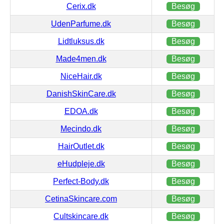
Cerix.dk
Besøg
UdenParfume.dk
Besøg
Lidtluksus.dk
Besøg
Made4men.dk
Besøg
NiceHair.dk
Besøg
DanishSkinCare.dk
Besøg
EDOA.dk
Besøg
Mecindo.dk
Besøg
HairOutlet.dk
Besøg
eHudpleje.dk
Besøg
Perfect-Body.dk
Besøg
CetinaSkincare.com
Besøg
Cultskincare.dk
Besøg