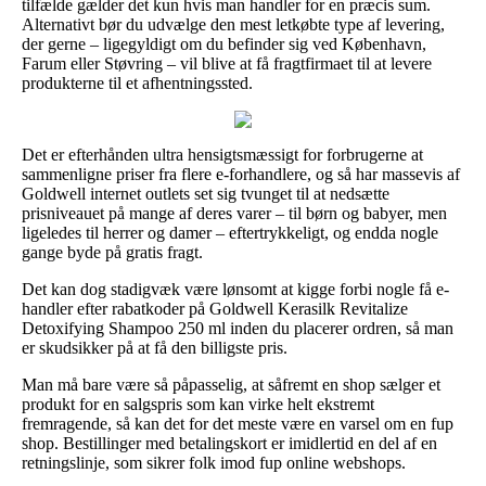
tilfælde gælder det kun hvis man handler for en præcis sum.
Alternativt bør du udvælge den mest letkøbte type af levering,
der gerne – ligegyldigt om du befinder sig ved København,
Farum eller Støvring – vil blive at få fragtfirmaet til at levere
produkterne til et afhentningssted.
Det er efterhånden ultra hensigtsmæssigt for forbrugerne at
sammenligne priser fra flere e-forhandlere, og så har massevis af
Goldwell internet outlets set sig tvunget til at nedsætte
prisniveauet på mange af deres varer – til børn og babyer, men
ligeledes til herrer og damer – eftertrykkeligt, og endda nogle
gange byde på gratis fragt.
Det kan dog stadigvæk være lønsomt at kigge forbi nogle få e-
handler efter rabatkoder på Goldwell Kerasilk Revitalize
Detoxifying Shampoo 250 ml inden du placerer ordren, så man
er skudsikker på at få den billigste pris.
Man må bare være så påpasselig, at såfremt en shop sælger et
produkt for en salgspris som kan virke helt ekstremt
fremragende, så kan det for det meste være en varsel om en fup
shop. Bestillinger med betalingskort er imidlertid en del af en
retningslinje, som sikrer folk imod fup online webshops.