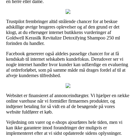
en herre eller dame.
Trustpilot frembringer altid strålende chancer for at beskue
adskillige øvrige brugeres oplevelser og af den grund er det
klogt, at du eftersøger internet butikkens vurderinger af
Goldwell Kerasilk Revitalize Detoxifying Shampoo 250 ml
forinden du handler.
Facebook genererer også aldeles passelige chancer for at få
kendskab til internet selskabets kundefokus. Derudover ser vi
nogle internet handler hvor kunder kan udfærdige en evaluering
af ordreforløbet, som på samme måde må drages fordel af til at
afveje kundernes tilfredshed.
Websitet er finansieret af annonceindtægter. Vi hjælper en række
online varehuse når vi formidler firmaernes produkter, og
indtjener betaling for så vidt en af de besøgende på vores
website fuldfører et køb.
Vejledning om varer og e-shops ajourføres hele tiden, men vi
kan ikke garantere imod forandringer der muligvis er
implementeret efter at vi sidst opdaterede sidens oplysninger.