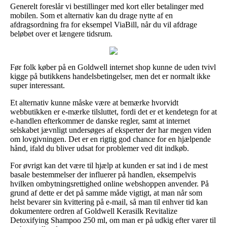
Generelt foreslår vi bestillinger med kort eller betalinger med
mobilen. Som et alternativ kan du drage nytte af en
afdragsordning fra for eksempel ViaBill, når du vil afdrage
beløbet over et længere tidsrum.
Før folk køber på en Goldwell internet shop kunne de uden tvivl
kigge på butikkens handelsbetingelser, men det er normalt ikke
super interessant.
Et alternativ kunne måske være at bemærke hvorvidt
webbutikken er e-mærke tilsluttet, fordi det er et kendetegn for at
e-handlen efterkommer de danske regler, samt at internet
selskabet jævnligt undersøges af eksperter der har megen viden
om lovgivningen. Det er en rigtig god chance for en hjælpende
hånd, ifald du bliver udsat for problemer ved dit indkøb.
For øvrigt kan det være til hjælp at kunden er sat ind i de mest
basale bestemmelser der influerer på handlen, eksempelvis
hvilken ombytningsrettighed online webshoppen anvender. På
grund af dette er det på samme måde vigtigt, at man når som
helst bevarer sin kvittering på e-mail, så man til enhver tid kan
dokumentere ordren af Goldwell Kerasilk Revitalize
Detoxifying Shampoo 250 ml, om man er på udkig efter varer til