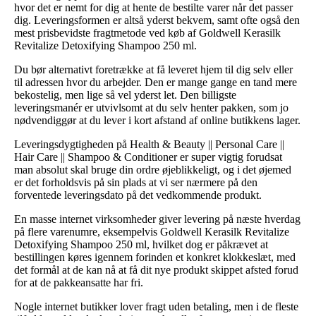
hvor det er nemt for dig at hente de bestilte varer når det passer
dig. Leveringsformen er altså yderst bekvem, samt ofte også den
mest prisbevidste fragtmetode ved køb af Goldwell Kerasilk
Revitalize Detoxifying Shampoo 250 ml.
Du bør alternativt foretrække at få leveret hjem til dig selv eller
til adressen hvor du arbejder. Den er mange gange en tand mere
bekostelig, men lige så vel yderst let. Den billigste
leveringsmanér er utvivlsomt at du selv henter pakken, som jo
nødvendiggør at du lever i kort afstand af online butikkens lager.
Leveringsdygtigheden på Health & Beauty || Personal Care ||
Hair Care || Shampoo & Conditioner er super vigtig forudsat
man absolut skal bruge din ordre øjeblikkeligt, og i det øjemed
er det forholdsvis på sin plads at vi ser nærmere på den
forventede leveringsdato på det vedkommende produkt.
En masse internet virksomheder giver levering på næste hverdag
på flere varenumre, eksempelvis Goldwell Kerasilk Revitalize
Detoxifying Shampoo 250 ml, hvilket dog er påkrævet at
bestillingen køres igennem forinden et konkret klokkeslæt, med
det formål at de kan nå at få dit nye produkt skippet afsted forud
for at de pakkeansatte har fri.
Nogle internet butikker lover fragt uden betaling, men i de fleste