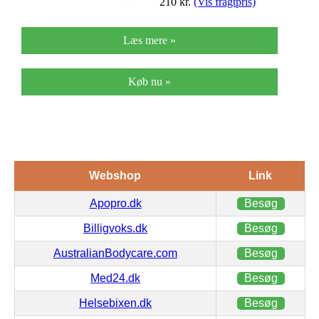
210
kr.
(Vis fragtpris)
Læs mere »
Køb nu »
Webshop
Link
Apopro.dk
Besøg
Billigvoks.dk
Besøg
AustralianBodycare.com
Besøg
Med24.dk
Besøg
Helsebixen.dk
Besøg