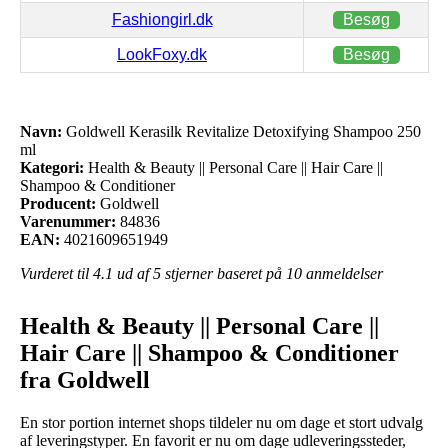
Fashiongirl.dk
Besøg
LookFoxy.dk
Besøg
Navn:
Goldwell Kerasilk Revitalize Detoxifying Shampoo 250
ml
Kategori:
Health & Beauty || Personal Care || Hair Care ||
Shampoo & Conditioner
Producent:
Goldwell
Varenummer:
84836
EAN:
4021609651949
Vurderet til
4.1
ud af 5 stjerner baseret på
10
anmeldelser
Health & Beauty || Personal Care ||
Hair Care || Shampoo & Conditioner
fra Goldwell
En stor portion internet shops tildeler nu om dage et stort udvalg
af leveringstyper. En favorit er nu om dage udleveringssteder,