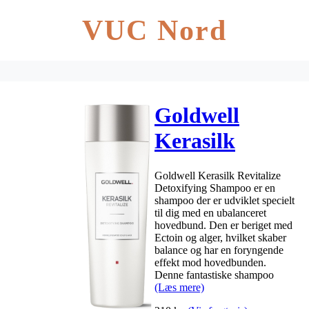
VUC Nord
Goldwell
Kerasilk
Revitalize
Goldwell Kerasilk Revitalize
Detoxifying
Detoxifying Shampoo er en
shampoo der er udviklet specielt
Shampoo 250
til dig med en ubalanceret
hovedbund. Den er beriget med
ml
Ectoin og alger, hvilket skaber
balance og har en foryngende
effekt mod hovedbunden.
Denne fantastiske shampoo
(Læs mere)