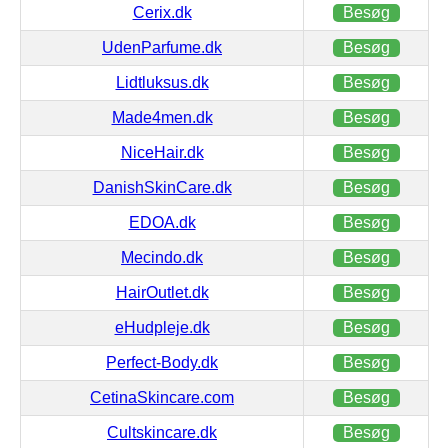
Cerix.dk
Besøg
UdenParfume.dk
Besøg
Lidtluksus.dk
Besøg
Made4men.dk
Besøg
NiceHair.dk
Besøg
DanishSkinCare.dk
Besøg
EDOA.dk
Besøg
Mecindo.dk
Besøg
HairOutlet.dk
Besøg
eHudpleje.dk
Besøg
Perfect-Body.dk
Besøg
CetinaSkincare.com
Besøg
Cultskincare.dk
Besøg