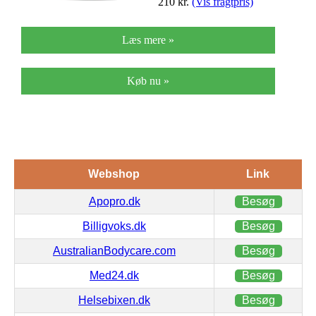
210
kr.
(Vis fragtpris)
Læs mere »
Køb nu »
Webshop
Link
Apopro.dk
Besøg
Billigvoks.dk
Besøg
AustralianBodycare.com
Besøg
Med24.dk
Besøg
Helsebixen.dk
Besøg