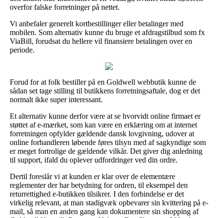
overfor falske forretninger på nettet.
Vi anbefaler generelt kortbestillinger eller betalinger med
mobilen. Som alternativ kunne du bruge et afdragstilbud som fx
ViaBill, forudsat du hellere vil finansiere betalingen over en
periode.
Forud for at folk bestiller på en Goldwell webbutik kunne de
sådan set tage stilling til butikkens forretningsaftale, dog er det
normalt ikke super interessant.
Et alternativ kunne derfor være at se hvorvidt online firmaet er
støttet af e-mærket, som kan være en erklæring om at internet
forretningen opfylder gældende dansk lovgivning, udover at
online forhandleren løbende føres tilsyn med af sagkyndige som
er meget fortrolige de gældende vilkår. Det giver dig anledning
til support, ifald du oplever udfordringer ved din ordre.
Dertil foreslår vi at kunden er klar over de elementære
reglementer der har betydning for ordren, til eksempel den
returrettighed e-butikken tilsikrer. I den forbindelse er det
virkelig relevant, at man stadigvæk opbevarer sin kvittering på e-
mail, så man en anden gang kan dokumentere sin shopping af