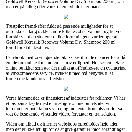
Goldwell Kerasilk Repower Volume Dry Shampoo 200 ml, om
man er på udkig efter varer til en kvinde eller mand.
Trustpilot fremskaffer fuldt ud passende muligheder for at
udforske en lang række andre køberes observationer og herved
foreslår vi, at du studerer online forretningens vurderinger af
Goldwell Kerasilk Repower Volume Dry Shampoo 200 ml
forud for at du bestiller.
Facebook medfører lignende faktisk værdifulde chancer for at få
en idé om online forhandlerens troværdighed. Her ses en række
online butikker som gør det muligt at offentliggøre en evaluering
af virksomhedens service, hvilket tilmed må benyttes til at
fornemme kundernes tilfredshed.
Vores hjemmeside er finansieret af indtægter fra reklamer. Vi har
et fast samarbejde med en mængde online outlets idet vi
introducerer butikkernes varer, og indhenter kommission for så
vidt de besøgende vi sender videre foretager en transaktion.
Viden om tilbud og internet webshops opretholdes hele tiden,
men det er ikke muligt for os at give garantier imod forandringer