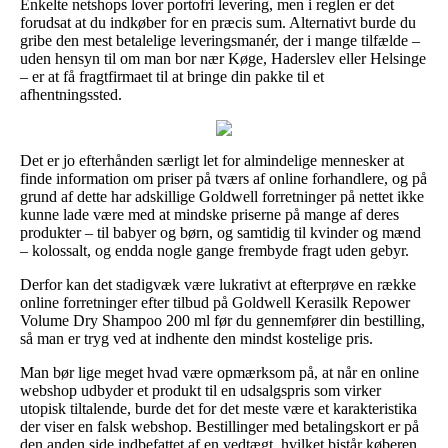
Enkelte netshops lover portofri levering, men i reglen er det
forudsat at du indkøber for en præcis sum. Alternativt burde du
gribe den mest betalelige leveringsmanér, der i mange tilfælde –
uden hensyn til om man bor nær Køge, Haderslev eller Helsinge
– er at få fragtfirmaet til at bringe din pakke til et
afhentningssted.
Det er jo efterhånden særligt let for almindelige mennesker at
finde information om priser på tværs af online forhandlere, og på
grund af dette har adskillige Goldwell forretninger på nettet ikke
kunne lade være med at mindske priserne på mange af deres
produkter – til babyer og børn, og samtidig til kvinder og mænd
– kolossalt, og endda nogle gange frembyde fragt uden gebyr.
Derfor kan det stadigvæk være lukrativt at efterprøve en række
online forretninger efter tilbud på Goldwell Kerasilk Repower
Volume Dry Shampoo 200 ml før du gennemfører din bestilling,
så man er tryg ved at indhente den mindst kostelige pris.
Man bør lige meget hvad være opmærksom på, at når en online
webshop udbyder et produkt til en udsalgspris som virker
utopisk tiltalende, burde det for det meste være et karakteristika
der viser en falsk webshop. Bestillinger med betalingskort er på
den anden side indbefattet af en vedtægt, hvilket bistår køberen