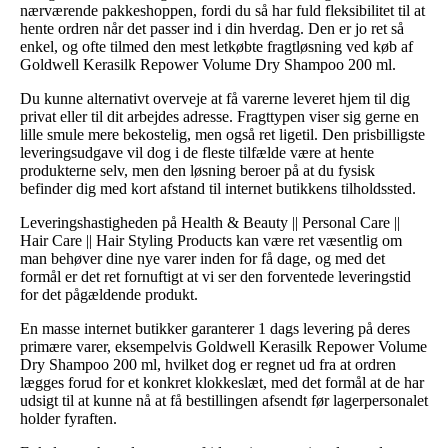
nærværende pakkeshoppen, fordi du så har fuld fleksibilitet til at
hente ordren når det passer ind i din hverdag. Den er jo ret så
enkel, og ofte tilmed den mest letkøbte fragtløsning ved køb af
Goldwell Kerasilk Repower Volume Dry Shampoo 200 ml.
Du kunne alternativt overveje at få varerne leveret hjem til dig
privat eller til dit arbejdes adresse. Fragttypen viser sig gerne en
lille smule mere bekostelig, men også ret ligetil. Den prisbilligste
leveringsudgave vil dog i de fleste tilfælde være at hente
produkterne selv, men den løsning beroer på at du fysisk
befinder dig med kort afstand til internet butikkens tilholdssted.
Leveringshastigheden på Health & Beauty || Personal Care ||
Hair Care || Hair Styling Products kan være ret væsentlig om
man behøver dine nye varer inden for få dage, og med det
formål er det ret fornuftigt at vi ser den forventede leveringstid
for det pågældende produkt.
En masse internet butikker garanterer 1 dags levering på deres
primære varer, eksempelvis Goldwell Kerasilk Repower Volume
Dry Shampoo 200 ml, hvilket dog er regnet ud fra at ordren
lægges forud for et konkret klokkeslæt, med det formål at de har
udsigt til at kunne nå at få bestillingen afsendt før lagerpersonalet
holder fyraften.