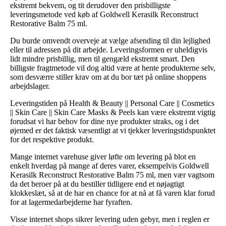
ekstremt bekvem, og tit derudover den prisbilligste
leveringsmetode ved køb af Goldwell Kerasilk Reconstruct
Restorative Balm 75 ml.
Du burde omvendt overveje at vælge afsending til din lejlighed
eller til adressen på dit arbejde. Leveringsformen er uheldigvis
lidt mindre prisbillig, men til gengæld ekstremt smart. Den
billigste fragtmetode vil dog altid være at hente produkterne selv,
som desværre stiller krav om at du bor tæt på online shoppens
arbejdslager.
Leveringstiden på Health & Beauty || Personal Care || Cosmetics
|| Skin Care || Skin Care Masks & Peels kan være ekstremt vigtig
forudsat vi har behov for dine nye produkter straks, og i det
øjemed er det faktisk væsentligt at vi tjekker leveringstidspunktet
for det respektive produkt.
Mange internet varehuse giver løfte om levering på blot en
enkelt hverdag på mange af deres varer, eksempelvis Goldwell
Kerasilk Reconstruct Restorative Balm 75 ml, men vær vagtsom
da det beroer på at du bestiller tidligere end et nøjagtigt
klokkeslæt, så at de har en chance for at nå at få varen klar forud
for at lagermedarbejderne har fyraften.
Visse internet shops sikrer levering uden gebyr, men i reglen er