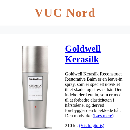
VUC Nord
Goldwell
Kerasilk
Reconstruct
Goldwell Kerasilk Reconstruct
Restorative
Restorative Balm er en leave-in
spray, som er specielt udviklet
Balm 75 ml
til et skadet og stresset hår. Den
indeholder keratin, som er med
til at forbedre elasticiteten i
hårstråene, og derved
forebygger den knækkede hår.
Den modvirke
(Læs mere)
210
kr.
(Vis fragtpris)