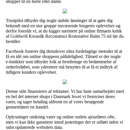
shopper til en herre eller dame.
Trustpilot tilbyder dig nogle stabile løsninger til at gøre dig
bekendt med en stor gruppe nuværende brugeres oplevelser og
derfor foreslår vi, at du kigger nærmere på online firmaets kritik
af Goldwell Kerasilk Reconstruct Restorative Balm 75 ml før du
bestiller.
Facebook forærer dig derudover ultra fordelagtige metoder til at
få en idé om online shoppens pålidelighed. Tilmed er der nogle
e-butikker som tilbyder folk at frembringe en bedømmelse af
ordreforløbet, som ydermere må benyttes til at få et indtryk af
tidligere kunders oplevelser.
Denne side finansieres af reklamer. Vi har faste samarbejder med
en hel del internet shops i Danmark hvori vi fremviser deres
varer, og tager betaling såfremt en af vores besøgende
gennemfører en handel.
Oplysninger omkring varer og online outlets ajourføres ofte,
men vi kan ikke garantere imod justeringer der er udført siden vi
sidst opdaterede websitets data.