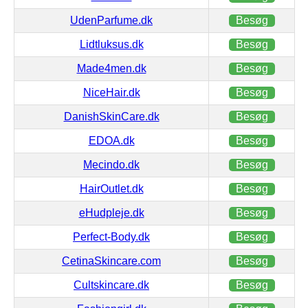
UdenParfume.dk
Besøg
Lidtluksus.dk
Besøg
Made4men.dk
Besøg
NiceHair.dk
Besøg
DanishSkinCare.dk
Besøg
EDOA.dk
Besøg
Mecindo.dk
Besøg
HairOutlet.dk
Besøg
eHudpleje.dk
Besøg
Perfect-Body.dk
Besøg
CetinaSkincare.com
Besøg
Cultskincare.dk
Besøg