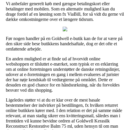
Vi anbefaler generelt køb med gængse betalingskort eller
betalinger med mobilen. Som en alternativ mulighed kan du
drage fordel af en løsning som fx ViaBill, for så vidt du gerne vil
dække omkostningerne over et længere tidsrum.
Før nogen handler på en Goldwell e-butik kan de for at være på
den sikre side bese butikkens handelsaftale, dog er det ofte et
omfattende arbejde.
En anden mulighed er at finde ud af hvorvidt online
webshoppen er tilsluttet e-mærket, som typisk er en erklæring
om at online forretningen understøtter de danske retningslinjer,
udover at e-forretningen en gang i mellem evalueres af jurister
der har nøje kendskab til vedtægterne på området. Dette er
desuden en god chance for en håndsrækning, når du forvoldes
besvær ved din shopping.
Ligeledes støtter vi at du er klar over de mest basale
bestemmelser der indvirker på bestillingen, fx hvilken returret
online butikken kører med. I den relation er det på samme måde
relevant, at man stadig sikrer ens kvitteringsmail, således man i
fremtiden vil kunne bevidne ordren af Goldwell Kerasilk
Reconstruct Restorative Balm 75 ml, uden hensyn til om man