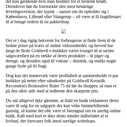
det kun gældende hvis man bestiller for et bestemt beløb.
Derudover bør du foretrække den mest betalelige
leveringsversion, der typisk – uanset om du opholder sig i
København, Lillerød eller Slangerup – vil være at få fragtfirmaet
til at bringe ordren til en pakkeshop.
Det er i dag rigtig bekvemt for forbrugerne at finde frem til de
bedste priser på tværs af online virksomheder, og herved har
langt de fleste Goldwell e-butikker været tvunget til at sænke
salgsværdien på en række af deres produkter – til piger og
drenge, og desuden også til voksne – drastisk, og endda nogle
gange byde på fri fragt.
Dog kan det immervæk være profitabelt at sammenholde et par
butikker på nettet efter rabatkoder på Goldwell Kerasilk
Reconstruct Restorative Balm 75 ml før du shopper, så man er
på den sikre side med at indhente den skarpeste pris.
Du må alligevel ikke glemme, at ifald en butik reklamerer deres
varer til salg for en salgspris der kan virke himmelråbende
gunstig, så kunne det ofte være et faresignal om en uærlig online
butik. Køb med kort er ikke desto mindre indbefattet af et
lovbud, der forsvarer folk imod uærlige webshops.