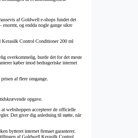
r massevis af Goldwell e-shops fundet det
 – enormt, og endda nogle gange sikre
ll Kerasilk Control Conditioner 200 ml
belig overkommelig, burde det for det meste
ranterer køber imod bedrageriske internet
e prisen af flere omgange.
en tidskrævende opgave.
om at webshoppen accepterer de officielle
ler. Det giver dig anledning til støtte, når
en bytteret internet firmaet garanterer.
stillingen af Goldwell Kerasilk Control