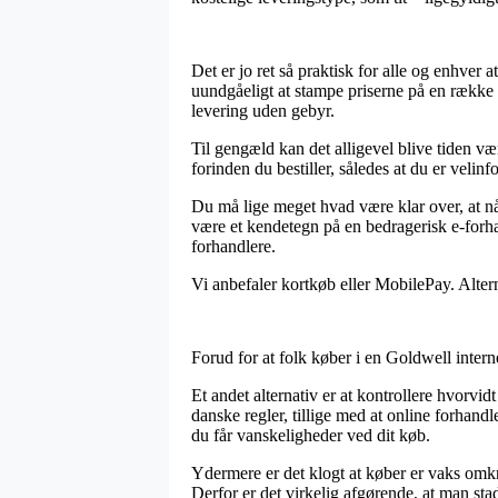
Det er jo ret så praktisk for alle og enhver
uundgåeligt at stampe priserne på en række 
levering uden gebyr.
Til gengæld kan det alligevel blive tiden v
forinden du bestiller, således at du er velinfor
Du må lige meget hvad være klar over, at når
være et kendetegn på en bedragerisk e-forhan
forhandlere.
Vi anbefaler kortkøb eller MobilePay. Altern
Forud for at folk køber i en Goldwell intern
Et andet alternativ er at kontrollere hvorvi
danske regler, tillige med at online forhand
du får vanskeligheder ved dit køb.
Ydermere er det klogt at køber er vaks omkri
Derfor er det virkelig afgørende, at man sta