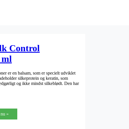
lk Control
 ml
er er en balsam, som er specielt udviklet
indeholder silkeprotein og keratin, som
dgørligt og ikke mindst silkeblødt. Den har
nu »