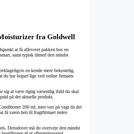
 Moisturizer fra Goldwell
spunkt at få afleveret pakken hos en
 smart, samt typisk tilmed den mindst
r beklageligvis en kende mere bekostelig,
 at du har bopæl lige ved online firmaets
 sig at være rigtig væsentlig ifald du skal
gstid på det aktuelle produkt.
 Conditioner 200 ml, men vær på vagt da det
t få varen hen til fragtfirmaet inden
t pris. Derudover må du overveje den mindst
bestillingen til et afhentningssted.