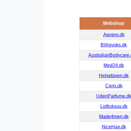
Webshop
Apopro.dk
Billigvoks.dk
AustralianBodycare
Med24.dk
Helsebixen.dk
Cerix.dk
UdenParfume.d
Lidtluksus.dk
Made4men.dk
NiceHair.dk