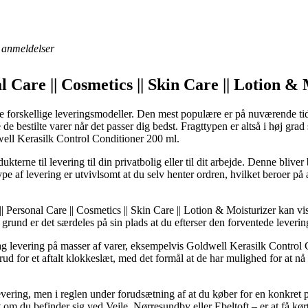
anmeldelser
l Care || Cosmetics || Skin Care || Lotion &
e forskellige leveringsmodeller. Den mest populære er på nuværende tid
 bestilte varer når det passer dig bedst. Fragttypen er altså i høj grad
well Kerasilk Control Conditioner 200 ml.
kterne til levering til din privatbolig eller til dit arbejde. Denne blive
ype af levering er utvivlsomt at du selv henter ordren, hvilket beroer på
ersonal Care || Cosmetics || Skin Care || Lotion & Moisturizer kan vise
 grund er det særdeles på sin plads at du efterser den forventede leverin
ag levering på masser af varer, eksempelvis Goldwell Kerasilk Control
d for et aftalt klokkeslæt, med det formål at de har mulighed for at nå a
levering, men i reglen under forudsætning af at du køber for en konkre
t om du befinder sig ved Vejle, Nørresundby eller Ebeltoft – er at få kørt 