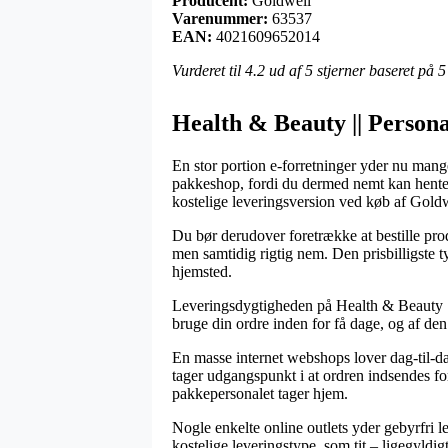
Producent:
Goldwell
Varenummer:
63537
EAN:
4021609652014
Vurderet til
4.2
ud af 5 stjerner baseret på
5
Health & Beauty || Persona
En stor portion e-forretninger yder nu mang
pakkeshop, fordi du dermed nemt kan hente de
kostelige leveringsversion ved køb af Gold
Du bør derudover foretrække at bestille produ
men samtidig rigtig nem. Den prisbilligste t
hjemsted.
Leveringsdygtigheden på Health & Beauty || P
bruge din ordre inden for få dage, og af den
En masse internet webshops lover dag-til-d
tager udgangspunkt i at ordren indsendes foru
pakkepersonalet tager hjem.
Nogle enkelte online outlets yder gebyrfri 
kostelige leveringstype, som tit – ligegyldig