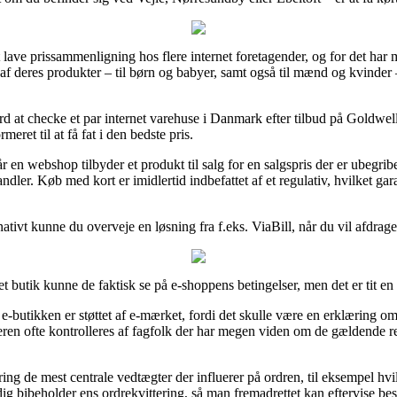
 at lave prissammenligning hos flere internet foretagender, og for det ha
af deres produkter – til børn og babyer, samt også til mænd og kvinder
ærd at checke et par internet varehuse i Danmark efter tilbud på Goldwe
meret til at få fat i den bedste pris.
 en webshop tilbyder et produkt til salg for en salgspris der er ubegri
dler. Køb med kort er imidlertid indbefattet af et regulativ, hvilket ga
ativt kunne du overveje en løsning fra f.eks. ViaBill, når du vil afdrag
et butik kunne de faktisk se på e-shoppens betingelser, men det er tit 
dt e-butikken er støttet af e-mærket, fordi det skulle være en erklæring 
leren ofte kontrolleres af fagfolk der har megen viden om de gældende reg
ng de mest centrale vedtægter der influerer på ordren, til eksempel hvilk
dig bibeholder ens ordrekvittering, så man fremadrettet kan eftervise be