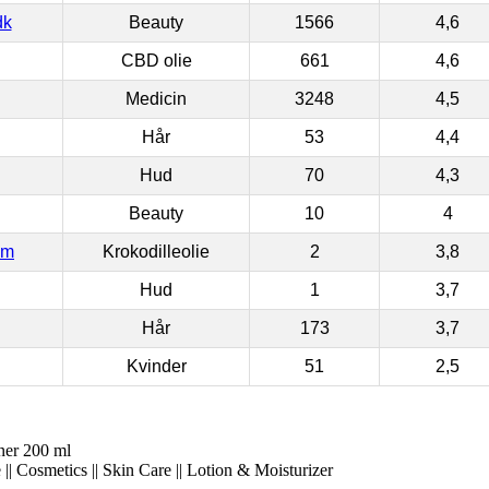
dk
Beauty
1566
4,6
CBD olie
661
4,6
Medicin
3248
4,5
Hår
53
4,4
Hud
70
4,3
Beauty
10
4
om
Krokodilleolie
2
3,8
Hud
1
3,7
Hår
173
3,7
Kvinder
51
2,5
ner 200 ml
|| Cosmetics || Skin Care || Lotion & Moisturizer