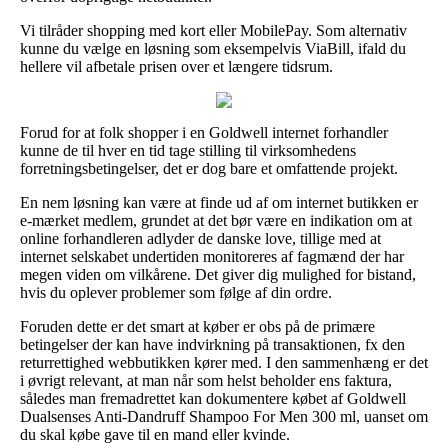
Vi tilråder shopping med kort eller MobilePay. Som alternativ
kunne du vælge en løsning som eksempelvis ViaBill, ifald du
hellere vil afbetale prisen over et længere tidsrum.
Forud for at folk shopper i en Goldwell internet forhandler
kunne de til hver en tid tage stilling til virksomhedens
forretningsbetingelser, det er dog bare et omfattende projekt.
En nem løsning kan være at finde ud af om internet butikken er
e-mærket medlem, grundet at det bør være en indikation om at
online forhandleren adlyder de danske love, tillige med at
internet selskabet undertiden monitoreres af fagmænd der har
megen viden om vilkårene. Det giver dig mulighed for bistand,
hvis du oplever problemer som følge af din ordre.
Foruden dette er det smart at køber er obs på de primære
betingelser der kan have indvirkning på transaktionen, fx den
returrettighed webbutikken kører med. I den sammenhæng er det
i øvrigt relevant, at man når som helst beholder ens faktura,
således man fremadrettet kan dokumentere købet af Goldwell
Dualsenses Anti-Dandruff Shampoo For Men 300 ml, uanset om
du skal købe gave til en mand eller kvinde.