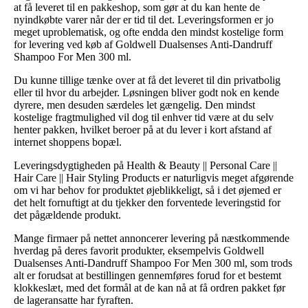
at få leveret til en pakkeshop, som gør at du kan hente de
nyindkøbte varer når der er tid til det. Leveringsformen er jo
meget uproblematisk, og ofte endda den mindst kostelige form
for levering ved køb af Goldwell Dualsenses Anti-Dandruff
Shampoo For Men 300 ml.
Du kunne tillige tænke over at få det leveret til din privatbolig
eller til hvor du arbejder. Løsningen bliver godt nok en kende
dyrere, men desuden særdeles let gængelig. Den mindst
kostelige fragtmulighed vil dog til enhver tid være at du selv
henter pakken, hvilket beroer på at du lever i kort afstand af
internet shoppens bopæl.
Leveringsdygtigheden på Health & Beauty || Personal Care ||
Hair Care || Hair Styling Products er naturligvis meget afgørende
om vi har behov for produktet øjeblikkeligt, så i det øjemed er
det helt fornuftigt at du tjekker den forventede leveringstid for
det pågældende produkt.
Mange firmaer på nettet annoncerer levering på næstkommende
hverdag på deres favorit produkter, eksempelvis Goldwell
Dualsenses Anti-Dandruff Shampoo For Men 300 ml, som trods
alt er forudsat at bestillingen gennemføres forud for et bestemt
klokkeslæt, med det formål at de kan nå at få ordren pakket før
de lageransatte har fyraften.