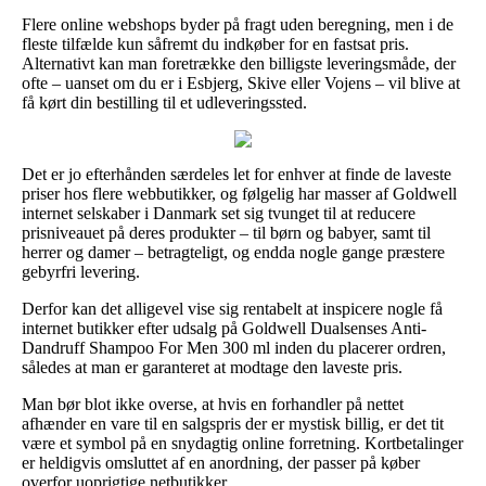
Flere online webshops byder på fragt uden beregning, men i de
fleste tilfælde kun såfremt du indkøber for en fastsat pris.
Alternativt kan man foretrække den billigste leveringsmåde, der
ofte – uanset om du er i Esbjerg, Skive eller Vojens – vil blive at
få kørt din bestilling til et udleveringssted.
Det er jo efterhånden særdeles let for enhver at finde de laveste
priser hos flere webbutikker, og følgelig har masser af Goldwell
internet selskaber i Danmark set sig tvunget til at reducere
prisniveauet på deres produkter – til børn og babyer, samt til
herrer og damer – betragteligt, og endda nogle gange præstere
gebyrfri levering.
Derfor kan det alligevel vise sig rentabelt at inspicere nogle få
internet butikker efter udsalg på Goldwell Dualsenses Anti-
Dandruff Shampoo For Men 300 ml inden du placerer ordren,
således at man er garanteret at modtage den laveste pris.
Man bør blot ikke overse, at hvis en forhandler på nettet
afhænder en vare til en salgspris der er mystisk billig, er det tit
være et symbol på en snydagtig online forretning. Kortbetalinger
er heldigvis omsluttet af en anordning, der passer på køber
overfor uoprigtige netbutikker.