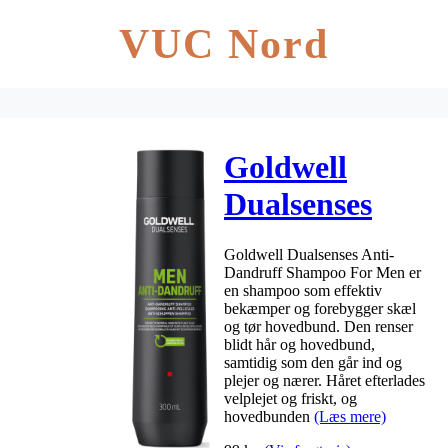
VUC Nord
Goldwell
Dualsenses
Anti-Dandruff
Goldwell Dualsenses Anti-
Shampoo For
Dandruff Shampoo For Men er
en shampoo som effektiv
Men 300 ml
bekæmper og forebygger skæl
og tør hovedbund. Den renser
blidt hår og hovedbund,
samtidig som den går ind og
plejer og nærer. Håret efterlades
velplejet og friskt, og
hovedbunden
(Læs mere)