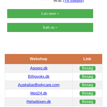
99
kr.
(Vis fragtpris)
Læs mere »
Køb nu »
Webshop
Link
Apopro.dk
Besøg
Billigvoks.dk
Besøg
AustralianBodycare.com
Besøg
Med24.dk
Besøg
Helsebixen.dk
Besøg