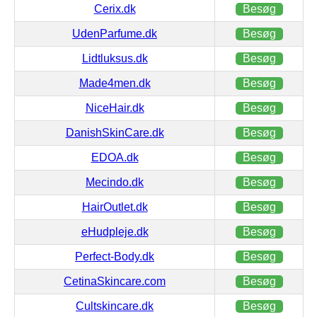
Cerix.dk
Besøg
UdenParfume.dk
Besøg
Lidtluksus.dk
Besøg
Made4men.dk
Besøg
NiceHair.dk
Besøg
DanishSkinCare.dk
Besøg
EDOA.dk
Besøg
Mecindo.dk
Besøg
HairOutlet.dk
Besøg
eHudpleje.dk
Besøg
Perfect-Body.dk
Besøg
CetinaSkincare.com
Besøg
Cultskincare.dk
Besøg