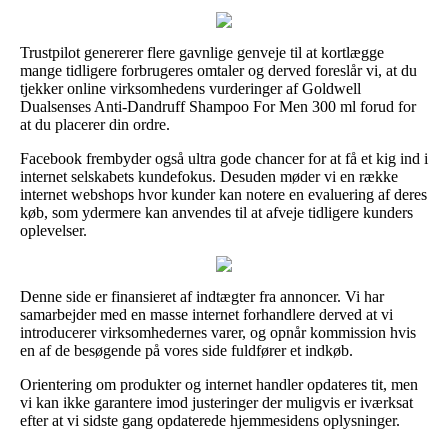
Trustpilot genererer flere gavnlige genveje til at kortlægge
mange tidligere forbrugeres omtaler og derved foreslår vi, at du
tjekker online virksomhedens vurderinger af Goldwell
Dualsenses Anti-Dandruff Shampoo For Men 300 ml forud for
at du placerer din ordre.
Facebook frembyder også ultra gode chancer for at få et kig ind i
internet selskabets kundefokus. Desuden møder vi en række
internet webshops hvor kunder kan notere en evaluering af deres
køb, som ydermere kan anvendes til at afveje tidligere kunders
oplevelser.
Denne side er finansieret af indtægter fra annoncer. Vi har
samarbejder med en masse internet forhandlere derved at vi
introducerer virksomhedernes varer, og opnår kommission hvis
en af de besøgende på vores side fuldfører et indkøb.
Orientering om produkter og internet handler opdateres tit, men
vi kan ikke garantere imod justeringer der muligvis er iværksat
efter at vi sidste gang opdaterede hjemmesidens oplysninger.