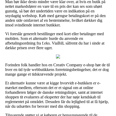
Man bør ikke desto mindre være klar over, at hvis en butik på
nettet markedsfører en vare til en pris der kan ses som uhørt
gunstig, så bør det undertiden være en indikation på en
snydagtig webshop. Køb med gængse betalingskort er på den
anden side omfavnet af en bestemmelse, hvilket dækker dig
imod svindlende internet butikker.
Vi foreslår generelt bestillinger med kort eller betalinger med
mobilen. Som et alternativ burde du anvende en
afbetalingsordning fra f.eks. ViaBill, såfremt du har i sinde at
dække prisen over flere uger.
Forinden folk handler hos en Creativ Company e-shop bør de til
hver en tid tyde webbutikkens forretningsbetingelser, det er dog
mange gange et tidskrævende projekt.
Et alternativ kunne være at kigge hvorvidt e-butikken er e-
mærket medlem, eftersom det er et signal om at online
forhandleren følger de danske retningslinjer, samt at internet
shoppen tit evalueres af eksperter der har nøje kendskab til
reglementet på området. Desuden får du lejlighed til at få hjælp,
når du udsættes for besvær med din shopping.
Tilsvarende støtter vi at køberen er hensynstagende til de