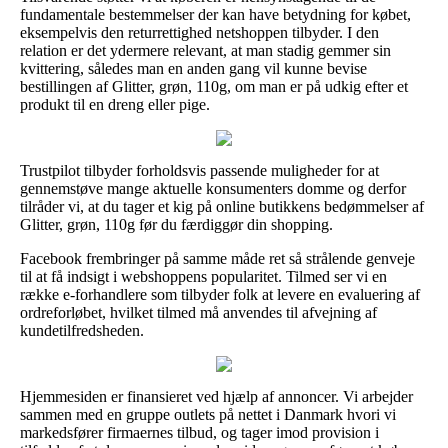
fundamentale bestemmelser der kan have betydning for købet,
eksempelvis den returrettighed netshoppen tilbyder. I den
relation er det ydermere relevant, at man stadig gemmer sin
kvittering, således man en anden gang vil kunne bevise
bestillingen af Glitter, grøn, 110g, om man er på udkig efter et
produkt til en dreng eller pige.
Trustpilot tilbyder forholdsvis passende muligheder for at
gennemstøve mange aktuelle konsumenters domme og derfor
tilråder vi, at du tager et kig på online butikkens bedømmelser af
Glitter, grøn, 110g før du færdiggør din shopping.
Facebook frembringer på samme måde ret så strålende genveje
til at få indsigt i webshoppens popularitet. Tilmed ser vi en
række e-forhandlere som tilbyder folk at levere en evaluering af
ordreforløbet, hvilket tilmed må anvendes til afvejning af
kundetilfredsheden.
Hjemmesiden er finansieret ved hjælp af annoncer. Vi arbejder
sammen med en gruppe outlets på nettet i Danmark hvori vi
markedsfører firmaernes tilbud, og tager imod provision i