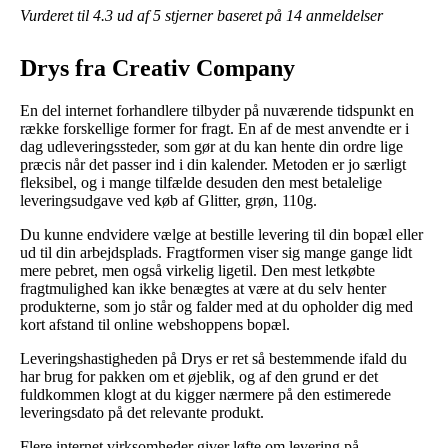
Vurderet til
4.3
ud af 5 stjerner baseret på
14
anmeldelser
Drys fra Creativ Company
En del internet forhandlere tilbyder på nuværende tidspunkt en
række forskellige former for fragt. En af de mest anvendte er i
dag udleveringssteder, som gør at du kan hente din ordre lige
præcis når det passer ind i din kalender. Metoden er jo særligt
fleksibel, og i mange tilfælde desuden den mest betalelige
leveringsudgave ved køb af Glitter, grøn, 110g.
Du kunne endvidere vælge at bestille levering til din bopæl eller
ud til din arbejdsplads. Fragtformen viser sig mange gange lidt
mere pebret, men også virkelig ligetil. Den mest letkøbte
fragtmulighed kan ikke benægtes at være at du selv henter
produkterne, som jo står og falder med at du opholder dig med
kort afstand til online webshoppens bopæl.
Leveringshastigheden på Drys er ret så bestemmende ifald du
har brug for pakken om et øjeblik, og af den grund er det
fuldkommen klogt at du kigger nærmere på den estimerede
leveringsdato på det relevante produkt.
Flere internet virksomheder giver løfte om levering på