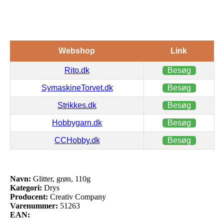
Webshop
Link
Rito.dk
Besøg
SymaskineTorvet.dk
Besøg
Strikkes.dk
Besøg
Hobbygarn.dk
Besøg
CCHobby.dk
Besøg
Navn:
Glitter, grøn, 110g
Kategori:
Drys
Producent:
Creativ Company
Varenummer:
51263
EAN: