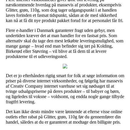
næstkommende hverdag på massevis af produkter, eksempelvis
Glitter, grøn, 110g, som dog tager udgangspunkt i at handlen
laves forinden et fastsat tidspunkt, sådan at de med sikkerhed
kan nå at få dit nye produkt pakket forud for at personalet får fri.
Flere e-handler i Danmark garanterer fragt uden gebyr, men
undertiden kræver det at man handler for en fastsat pris. Som
alternativ skal du tage den mest letkøbte leveringsmulighed, som
mange gange – hvad end man befinder sig tæt på Kolding,
Birkerød eller Støvring – vil blive at få dem til at levere
produkterne til et udleveringssted.
Det er jo efterhånden rigtig smart for folk at søge information om
priser på diverse internet virksomheder, og følgelig har massevis
af Creativ Company internet varehuse set sig nødsaget til at
tvinge udsalgspriserne på deres produkter – til babyer og børn,
og ligeledes til voksne – voldsomt, og endda nogle gange tilbyde
fragtfri levering.
Det kan ikke desto mindre være lønnende at efterse visse online
outlets efter rabat på Glitter, grøn, 110g før du gennemfører din
handel, således at du er garanteret at modtage den billigste pris.