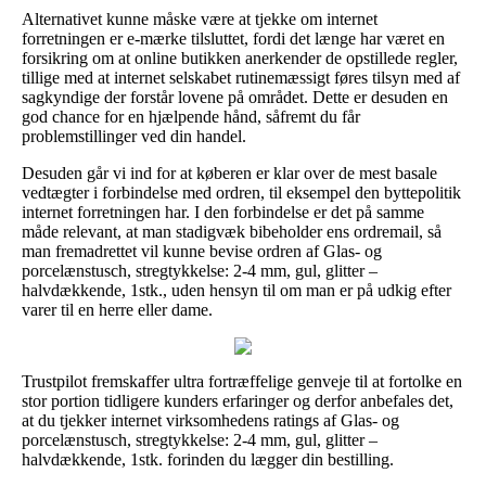
Alternativet kunne måske være at tjekke om internet
forretningen er e-mærke tilsluttet, fordi det længe har været en
forsikring om at online butikken anerkender de opstillede regler,
tillige med at internet selskabet rutinemæssigt føres tilsyn med af
sagkyndige der forstår lovene på området. Dette er desuden en
god chance for en hjælpende hånd, såfremt du får
problemstillinger ved din handel.
Desuden går vi ind for at køberen er klar over de mest basale
vedtægter i forbindelse med ordren, til eksempel den byttepolitik
internet forretningen har. I den forbindelse er det på samme
måde relevant, at man stadigvæk bibeholder ens ordremail, så
man fremadrettet vil kunne bevise ordren af Glas- og
porcelænstusch, stregtykkelse: 2-4 mm, gul, glitter –
halvdækkende, 1stk., uden hensyn til om man er på udkig efter
varer til en herre eller dame.
Trustpilot fremskaffer ultra fortræffelige genveje til at fortolke en
stor portion tidligere kunders erfaringer og derfor anbefales det,
at du tjekker internet virksomhedens ratings af Glas- og
porcelænstusch, stregtykkelse: 2-4 mm, gul, glitter –
halvdækkende, 1stk. forinden du lægger din bestilling.