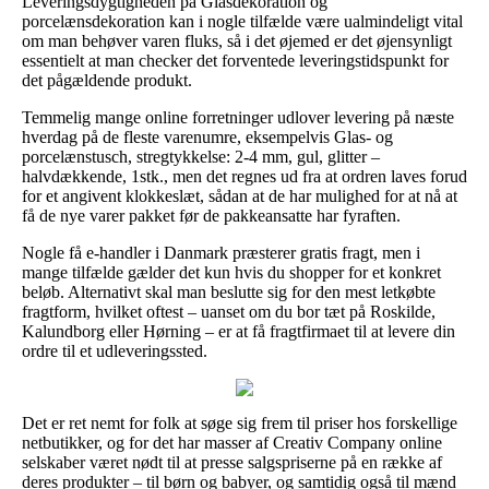
Leveringsdygtigheden på Glasdekoration og
porcelænsdekoration kan i nogle tilfælde være ualmindeligt vital
om man behøver varen fluks, så i det øjemed er det øjensynligt
essentielt at man checker det forventede leveringstidspunkt for
det pågældende produkt.
Temmelig mange online forretninger udlover levering på næste
hverdag på de fleste varenumre, eksempelvis Glas- og
porcelænstusch, stregtykkelse: 2-4 mm, gul, glitter –
halvdækkende, 1stk., men det regnes ud fra at ordren laves forud
for et angivent klokkeslæt, sådan at de har mulighed for at nå at
få de nye varer pakket før de pakkeansatte har fyraften.
Nogle få e-handler i Danmark præsterer gratis fragt, men i
mange tilfælde gælder det kun hvis du shopper for et konkret
beløb. Alternativt skal man beslutte sig for den mest letkøbte
fragtform, hvilket oftest – uanset om du bor tæt på Roskilde,
Kalundborg eller Hørning – er at få fragtfirmaet til at levere din
ordre til et udleveringssted.
Det er ret nemt for folk at søge sig frem til priser hos forskellige
netbutikker, og for det har masser af Creativ Company online
selskaber været nødt til at presse salgspriserne på en række af
deres produkter – til børn og babyer, og samtidig også til mænd