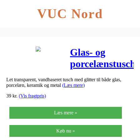
VUC Nord
Glas- og
porcelænstusch,
stregtykkelse:
Let transparent, vandbaseret tusch med glitter til både glas,
2-4 mm, gul,
porcelæn, keramik og metal
(Læs mere)
glitter –
39
kr.
(Vis fragtpris)
halvdækkende,
Læs mere »
1stk.
Køb nu »