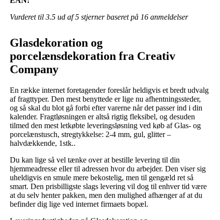
EAN:
Vurderet til
3.5
ud af 5 stjerner baseret på
16
anmeldelser
Glasdekoration og
porcelænsdekoration fra Creativ
Company
En række internet foretagender foreslår heldigvis et bredt udvalg
af fragttyper. Den mest benyttede er lige nu afhentningssteder,
og så skal du blot gå forbi efter varerne når det passer ind i din
kalender. Fragtløsningen er altså rigtig fleksibel, og desuden
tilmed den mest letkøbte leveringsløsning ved køb af Glas- og
porcelænstusch, stregtykkelse: 2-4 mm, gul, glitter –
halvdækkende, 1stk..
Du kan lige så vel tænke over at bestille levering til din
hjemmeadresse eller til adressen hvor du arbejder. Den viser sig
uheldigvis en smule mere bekostelig, men til gengæld ret så
smart. Den prisbilligste slags levering vil dog til enhver tid være
at du selv henter pakken, men den mulighed afhænger af at du
befinder dig lige ved internet firmaets bopæl.