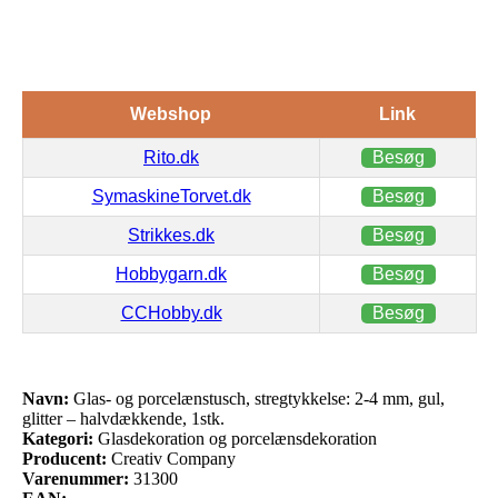
Webshop
Link
Rito.dk
Besøg
SymaskineTorvet.dk
Besøg
Strikkes.dk
Besøg
Hobbygarn.dk
Besøg
CCHobby.dk
Besøg
Navn:
Glas- og porcelænstusch, stregtykkelse: 2-4 mm, gul,
glitter – halvdækkende, 1stk.
Kategori:
Glasdekoration og porcelænsdekoration
Producent:
Creativ Company
Varenummer:
31300