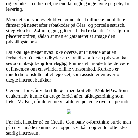
og kvinder – en hel del, og endda nogle gange byde på gebyrfri
levering.
Men det kan stadigvæk blive lønnende at udforske indtil flere
firmaer på nettet efter rabatkoder på Glas- og porcelænstusch,
stregtykkelse: 2-4 mm, gul, glitter – halvdækkende, 1stk. før du
placerer ordren, sådan at man er garanteret at antage den
prisbilligste pris.
Du skal lige meget hvad ikke overse, at i tilfælde af at en
forhandler på nettet udbyder en vare til salg for en pris som kan
ses som ubegribelig fordelagtig, kunne det i nogle tilfælde være
et fingerpeg om en svindel online virksomhed. Kortkøb er
imidlertid omsluttet af et regelsæt, som assisterer en overfor
uægte internet butikker.
Generelt foreslår vi bestillinger med kort eller MobilePay. Som
et alternativ kunne du drage fordel af en afdragsordning som
f.eks. ViaBill, når du gerne vil afdrage pengene over en periode.
Før folk handler på en Creativ Company e-forretning burde man
på en vis måde skimme e-shoppens vilkår, dog er det ofte ikke
særlig interessant.