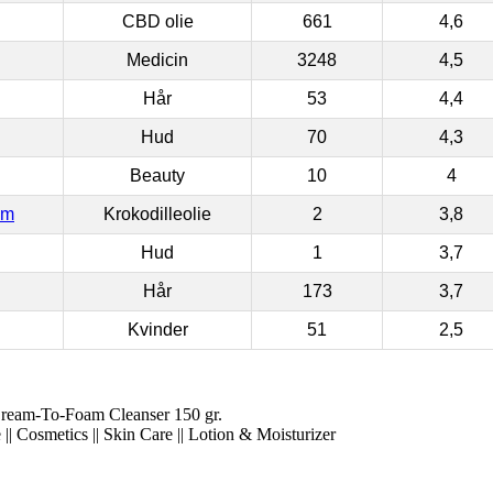
CBD olie
661
4,6
Medicin
3248
4,5
Hår
53
4,4
Hud
70
4,3
Beauty
10
4
om
Krokodilleolie
2
3,8
Hud
1
3,7
Hår
173
3,7
Kvinder
51
2,5
ream-To-Foam Cleanser 150 gr.
|| Cosmetics || Skin Care || Lotion & Moisturizer