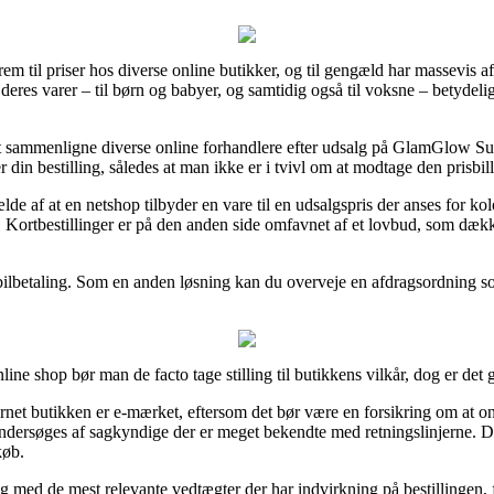
 frem til priser hos diverse online butikker, og til gengæld har massevis
 deres varer – til børn og babyer, og samtidig også til voksne – betydel
 at sammenligne diverse online forhandlere efter udsalg på GlamGlow
din bestilling, således at man ikke er i tvivl om at modtage den prisbilli
lde af at en netshop tilbyder en vare til en udsalgspris der anses for ko
. Kortbestillinger er på den anden side omfavnet af et lovbud, som dæk
mobilbetaling. Som en anden løsning kan du overveje en afdragsordning som
ne shop bør man de facto tage stilling til butikkens vilkår, dog er det
ernet butikken er e-mærket, eftersom det bør være en forsikring om at on
ndersøges af sagkyndige der er meget bekendte med retningslinjerne. De
køb.
lig med de mest relevante vedtægter der har indvirkning på bestillingen