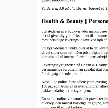
EAN:
889809003791
Vurderet til
3.8
ud af 5 stjerner baseret på
1
Health & Beauty || Persona
Størstedelen af e-butikker yder nu om dage di
det så giver dig god fleksibilitet til at kun
mest betalelige leveringsudgave ved køb 
Du bør ydermere tænke over at få det leveret 
så vel super smertefri. Den prisbilligste fr
kort afstand til internet forretningens arbejds
Leveringsdygtigheden på Health & Beauty || 
bestemmende forudsat man absolut skal bruge 
for det pågældende produkt.
Adskillige online forhandlere yder leveri
150 gr., som trods alt kræver at ordren aflæg
pakkemedarbejderne tager hjem.
En række online virksomheder præsterer fragt
overveje den mindst kostelige fragttype, som
produkter til en pakkeshop.