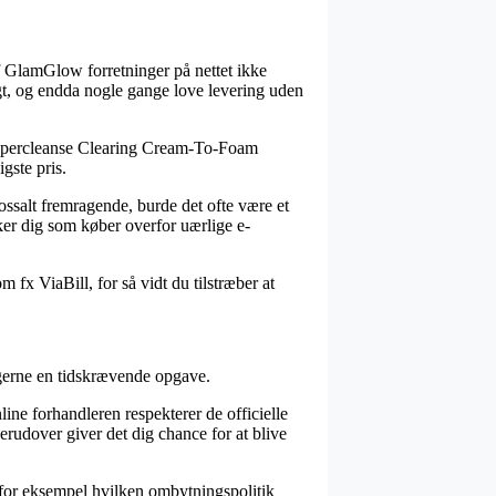
 af GlamGlow forretninger på nettet ikke
igt, og endda nogle gange love levering uden
 Supercleanse Clearing Cream-To-Foam
gste pris.
lossalt fremragende, burde det ofte være et
ker dig som køber overfor uærlige e-
 fx ViaBill, for så vidt du tilstræber at
 gerne en tidskrævende opgave.
line forhandleren respekterer de officielle
rudover giver det dig chance for at blive
, for eksempel hvilken ombytningspolitik