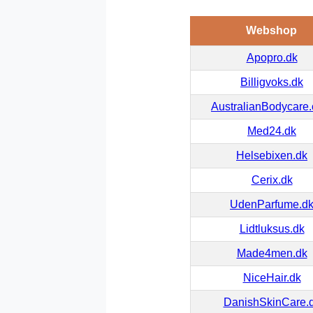
Webshop
Apopro.dk
Billigvoks.dk
AustralianBodycare
Med24.dk
Helsebixen.dk
Cerix.dk
UdenParfume.d
Lidtluksus.dk
Made4men.dk
NiceHair.dk
DanishSkinCare.