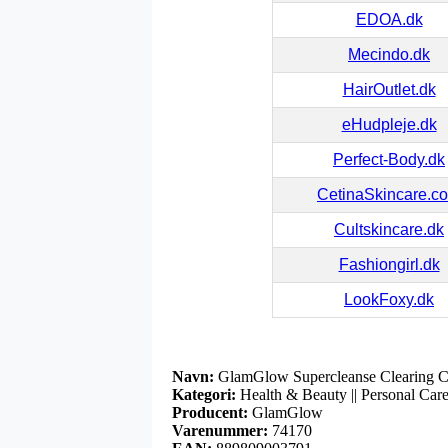
EDOA.dk
Mecindo.dk
HairOutlet.dk
eHudpleje.dk
Perfect-Body.dk
CetinaSkincare.c
Cultskincare.dk
Fashiongirl.dk
LookFoxy.dk
Navn:
GlamGlow Supercleanse Clearing C
Kategori:
Health & Beauty || Personal Care 
Producent:
GlamGlow
Varenummer:
74170