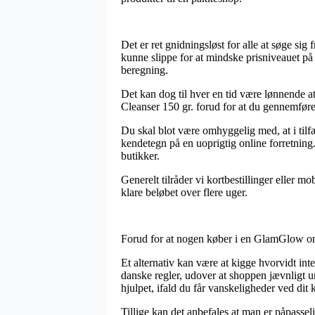
Det er ret gnidningsløst for alle at søge sig
kunne slippe for at mindske prisniveauet på
beregning.
Det kan dog til hver en tid være lønnende
Cleanser 150 gr. forud for at du gennemfører 
Du skal blot være omhyggelig med, at i tilfæ
kendetegn på en uoprigtig online forretning
butikker.
Generelt tilråder vi kortbestillinger eller 
klare beløbet over flere uger.
Forud for at nogen køber i en GlamGlow onli
Et alternativ kan være at kigge hvorvidt int
danske regler, udover at shoppen jævnligt u
hjulpet, ifald du får vanskeligheder ved dit 
Tillige kan det anbefales at man er påpasse