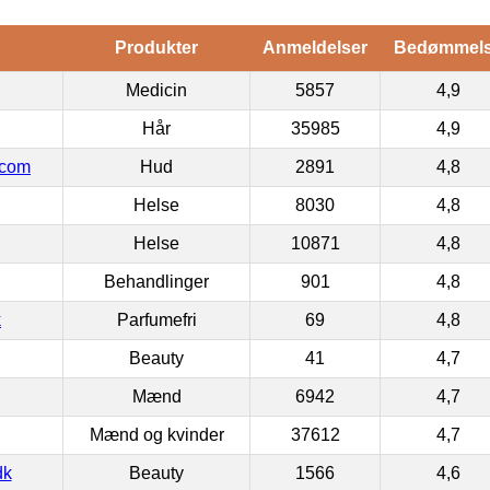
Produkter
Anmeldelser
Bedømmel
Medicin
5857
4,9
Hår
35985
4,9
.com
Hud
2891
4,8
Helse
8030
4,8
Helse
10871
4,8
Behandlinger
901
4,8
k
Parfumefri
69
4,8
Beauty
41
4,7
Mænd
6942
4,7
Mænd og kvinder
37612
4,7
dk
Beauty
1566
4,6