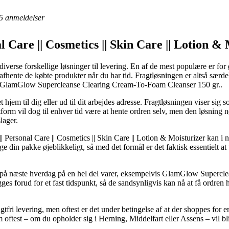
5
anmeldelser
l Care || Cosmetics || Skin Care || Lotion 
verse forskellige løsninger til levering. En af de mest populære er for ø
ne afhente de købte produkter når du har tid. Fragtløsningen er altså særd
af GlamGlow Supercleanse Clearing Cream-To-Foam Cleanser 150 gr..
hjem til dig eller ud til dit arbejdes adresse. Fragtløsningen viser sig s
agtform vil dog til enhver tid være at hente ordren selv, men den løsning
lager.
Personal Care || Cosmetics || Skin Care || Lotion & Moisturizer kan i n
din pakke øjeblikkeligt, så med det formål er det faktisk essentielt at 
ng på næste hverdag på en hel del varer, eksempelvis GlamGlow Super
ges forud for et fast tidspunkt, så de sandsynligvis kan nå at få ordren h
fri levering, men oftest er det under betingelse af at der shoppes for 
 oftest – om du opholder sig i Herning, Middelfart eller Assens – vil bli