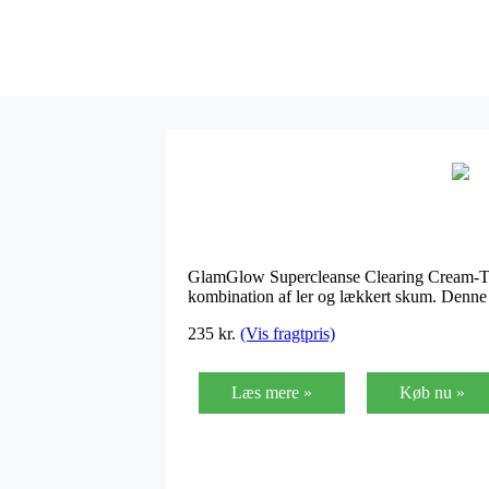
GlamGlow Supercleanse Clearing Cream-To-F
kombination af ler og lækkert skum. Denne 
235
kr.
(Vis fragtpris)
Læs mere »
Køb nu »