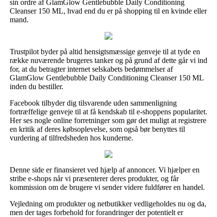
sin ordre af GlamGlow Gentlebubble Daily Conditioning
Cleanser 150 ML, hvad end du er på shopping til en kvinde eller
mand.
Trustpilot byder på altid hensigtsmæssige genveje til at tyde en
række nuværende brugeres tanker og på grund af dette går vi ind
for, at du betragter internet selskabets bedømmelser af
GlamGlow Gentlebubble Daily Conditioning Cleanser 150 ML
inden du bestiller.
Facebook tilbyder dig tilsvarende uden sammenligning
fortræffelige genveje til at få kendskab til e-shoppens popularitet.
Her ses nogle online forretninger som gør det muligt at registrere
en kritik af deres købsoplevelse, som også bør benyttes til
vurdering af tilfredsheden hos kunderne.
Denne side er finansieret ved hjælp af annoncer. Vi hjælper en
stribe e-shops når vi præsenterer deres produkter, og får
kommission om de brugere vi sender videre fuldfører en handel.
Vejledning om produkter og netbutikker vedligeholdes nu og da,
men der tages forbehold for forandringer der potentielt er