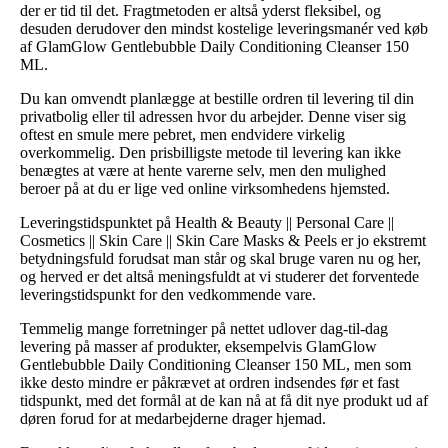
der er tid til det. Fragtmetoden er altså yderst fleksibel, og
desuden derudover den mindst kostelige leveringsmanér ved køb
af GlamGlow Gentlebubble Daily Conditioning Cleanser 150
ML.
Du kan omvendt planlægge at bestille ordren til levering til din
privatbolig eller til adressen hvor du arbejder. Denne viser sig
oftest en smule mere pebret, men endvidere virkelig
overkommelig. Den prisbilligste metode til levering kan ikke
benægtes at være at hente varerne selv, men den mulighed
beroer på at du er lige ved online virksomhedens hjemsted.
Leveringstidspunktet på Health & Beauty || Personal Care ||
Cosmetics || Skin Care || Skin Care Masks & Peels er jo ekstremt
betydningsfuld forudsat man står og skal bruge varen nu og her,
og herved er det altså meningsfuldt at vi studerer det forventede
leveringstidspunkt for den vedkommende vare.
Temmelig mange forretninger på nettet udlover dag-til-dag
levering på masser af produkter, eksempelvis GlamGlow
Gentlebubble Daily Conditioning Cleanser 150 ML, men som
ikke desto mindre er påkrævet at ordren indsendes før et fast
tidspunkt, med det formål at de kan nå at få dit nye produkt ud af
døren forud for at medarbejderne drager hjemad.