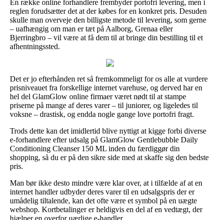
En række online forhandlere frembyder portofri levering, men i
reglen forudsætter det at der købes for en konkret pris. Desuden
skulle man overveje den billigste metode til levering, som gerne
– uafhængig om man er tæt på Aalborg, Grenaa eller
Bjerringbro – vil være at få dem til at bringe din bestilling til et
afhentningssted.
Det er jo efterhånden ret så fremkommeligt for os alle at vurdere
prisniveauet fra forskellige internet varehuse, og derved har en
hel del GlamGlow online firmaer været nødt til at stampe
priserne på mange af deres varer – til juniorer, og ligeledes til
voksne – drastisk, og endda nogle gange love portofri fragt.
Trods dette kan det imidlertid blive nyttigt at kigge forbi diverse
e-forhandlere efter udsalg på GlamGlow Gentlebubble Daily
Conditioning Cleanser 150 ML inden du færdiggør din
shopping, så du er på den sikre side med at skaffe sig den bedste
pris.
Man bør ikke desto mindre være klar over, at i tilfælde af at en
internet handler udbyder deres varer til en udsalgspris der er
umådelig tiltalende, kan det ofte være et symbol på en uægte
webshop. Kortbetalinger er heldigvis en del af en vedtægt, der
hjælper en overfor uærlige e-handler.