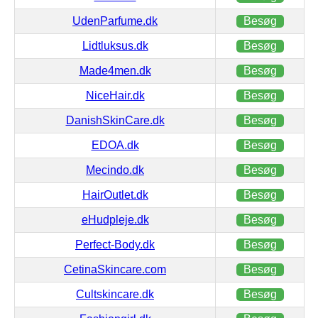
UdenParfume.dk
Besøg
Lidtluksus.dk
Besøg
Made4men.dk
Besøg
NiceHair.dk
Besøg
DanishSkinCare.dk
Besøg
EDOA.dk
Besøg
Mecindo.dk
Besøg
HairOutlet.dk
Besøg
eHudpleje.dk
Besøg
Perfect-Body.dk
Besøg
CetinaSkincare.com
Besøg
Cultskincare.dk
Besøg