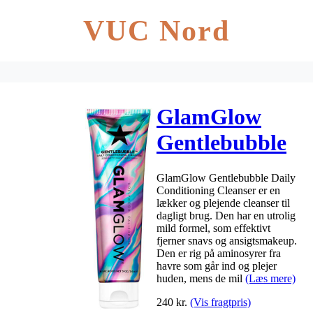
VUC Nord
GlamGlow
Gentlebubble
Daily
GlamGlow Gentlebubble Daily
Conditioning
Conditioning Cleanser er en
lækker og plejende cleanser til
Cleanser 150
dagligt brug. Den har en utrolig
mild formel, som effektivt
ML
fjerner snavs og ansigtsmakeup.
Den er rig på aminosyrer fra
havre som går ind og plejer
huden, mens de mil
(Læs mere)
240
kr.
(Vis fragtpris)