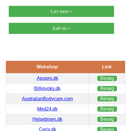
Læs mere »
Køb nu »
Webshop
Link
Apopro.dk
Besøg
Billigvoks.dk
Besøg
AustralianBodycare.com
Besøg
Med24.dk
Besøg
Helsebixen.dk
Besøg
Cerix.dk
Besøg