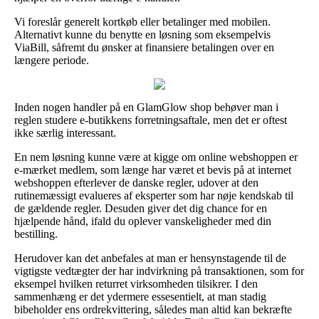
Vi foreslår generelt kortkøb eller betalinger med mobilen.
Alternativt kunne du benytte en løsning som eksempelvis
ViaBill, såfremt du ønsker at finansiere betalingen over en
længere periode.
Inden nogen handler på en GlamGlow shop behøver man i
reglen studere e-butikkens forretningsaftale, men det er oftest
ikke særlig interessant.
En nem løsning kunne være at kigge om online webshoppen er
e-mærket medlem, som længe har været et bevis på at internet
webshoppen efterlever de danske regler, udover at den
rutinemæssigt evalueres af eksperter som har nøje kendskab til
de gældende regler. Desuden giver det dig chance for en
hjælpende hånd, ifald du oplever vanskeligheder med din
bestilling.
Herudover kan det anbefales at man er hensynstagende til de
vigtigste vedtægter der har indvirkning på transaktionen, som for
eksempel hvilken returret virksomheden tilsikrer. I den
sammenhæng er det ydermere essesentielt, at man stadig
bibeholder ens ordrekvittering, således man altid kan bekræfte