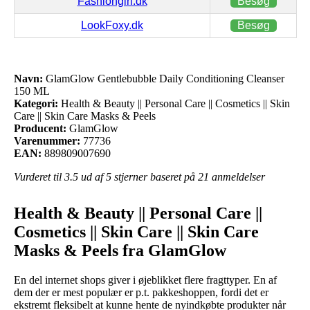
Fashiongirl.dk
Besøg
LookFoxy.dk
Besøg
Navn:
GlamGlow Gentlebubble Daily Conditioning Cleanser
150 ML
Kategori:
Health & Beauty || Personal Care || Cosmetics || Skin
Care || Skin Care Masks & Peels
Producent:
GlamGlow
Varenummer:
77736
EAN:
889809007690
Vurderet til
3.5
ud af 5 stjerner baseret på
21
anmeldelser
Health & Beauty || Personal Care ||
Cosmetics || Skin Care || Skin Care
Masks & Peels fra GlamGlow
En del internet shops giver i øjeblikket flere fragttyper. En af
dem der er mest populær er p.t. pakkeshoppen, fordi det er
ekstremt fleksibelt at kunne hente de nyindkøbte produkter når