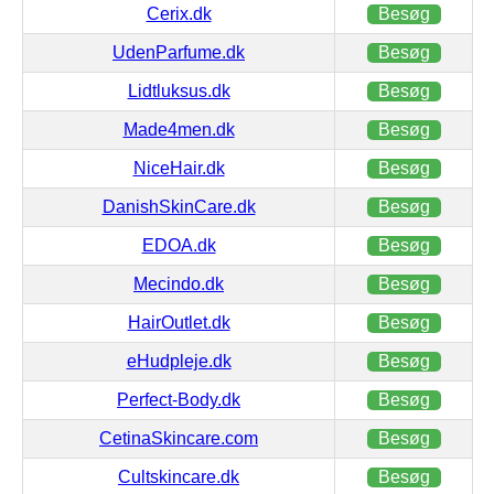
Cerix.dk
Besøg
UdenParfume.dk
Besøg
Lidtluksus.dk
Besøg
Made4men.dk
Besøg
NiceHair.dk
Besøg
DanishSkinCare.dk
Besøg
EDOA.dk
Besøg
Mecindo.dk
Besøg
HairOutlet.dk
Besøg
eHudpleje.dk
Besøg
Perfect-Body.dk
Besøg
CetinaSkincare.com
Besøg
Cultskincare.dk
Besøg