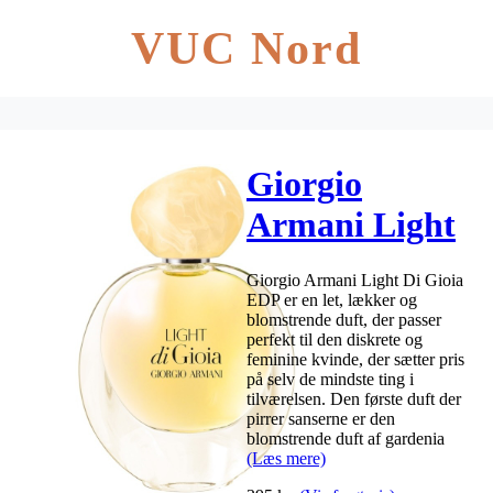
VUC Nord
Giorgio
Armani Light
Di Gioia EDP
Giorgio Armani Light Di Gioia
30 ml
EDP er en let, lækker og
blomstrende duft, der passer
perfekt til den diskrete og
feminine kvinde, der sætter pris
på selv de mindste ting i
tilværelsen. Den første duft der
pirrer sanserne er den
blomstrende duft af gardenia
(Læs mere)