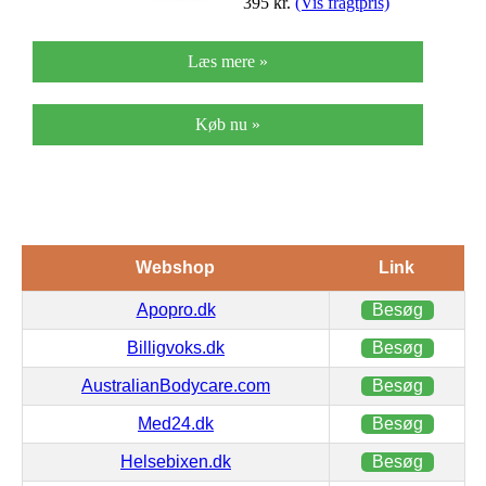
395
kr.
(Vis fragtpris)
Læs mere »
Køb nu »
Webshop
Link
Apopro.dk
Besøg
Billigvoks.dk
Besøg
AustralianBodycare.com
Besøg
Med24.dk
Besøg
Helsebixen.dk
Besøg