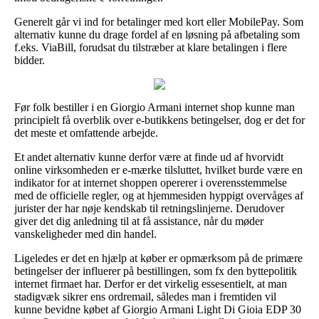
Generelt går vi ind for betalinger med kort eller MobilePay. Som
alternativ kunne du drage fordel af en løsning på afbetaling som
f.eks. ViaBill, forudsat du tilstræber at klare betalingen i flere
bidder.
Før folk bestiller i en Giorgio Armani internet shop kunne man
principielt få overblik over e-butikkens betingelser, dog er det for
det meste et omfattende arbejde.
Et andet alternativ kunne derfor være at finde ud af hvorvidt
online virksomheden er e-mærke tilsluttet, hvilket burde være en
indikator for at internet shoppen opererer i overensstemmelse
med de officielle regler, og at hjemmesiden hyppigt overvåges af
jurister der har nøje kendskab til retningslinjerne. Derudover
giver det dig anledning til at få assistance, når du møder
vanskeligheder med din handel.
Ligeledes er det en hjælp at køber er opmærksom på de primære
betingelser der influerer på bestillingen, som fx den byttepolitik
internet firmaet har. Derfor er det virkelig essesentielt, at man
stadigvæk sikrer ens ordremail, således man i fremtiden vil
kunne bevidne købet af Giorgio Armani Light Di Gioia EDP 30