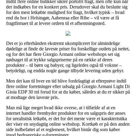
Indtil flere online butikker sikrer portofri fragt, men ofte kun når
der indkøbes for en konkret pris. Derudover skal du beslutte sig
for den mest letkøbte mulighed for fragt, hvilket typisk – hvad
end du bor i Helsingør, Aabenraa eller Ribe – vil være at få
fragtfirmaet til at levere ordren til et afhentningssted.
Det er jo efterhånden ekstremt ukompliceret for almindelige
dødelige at finde de laveste priser fra forskellige outlets på nettet,
og for det har flere Giorgio Armani online webshops set sig
nødsaget til at trykke salgspriserne på en række af deres
produkter – til børn og babyer, og ligeledes også til voksne –
betydeligt, og endda nogle gange tilbyde levering uden gebyr.
Men det kan til hver en tid blive fordelagtigt at efterprøve indtil
flere online forretninger efter udsalg på Giorgio Armani Light Di
Gioia EDP 30 ml forud for at du køber, således at du er sikker på
at modtage den laveste pris.
Man må lige meget hvad ikke overse, at i tilfælde af at en
internet handler frembyder produkter for en salgspris der anses
for urealistisk letkøbt, er det for det meste være et karakteristika
der viser en snydagtig online webshop. Kortkøb er på den anden
side indbefattet af et reglement, hvilket bistår dig som køber
imod bedrageriske e-forretninger.