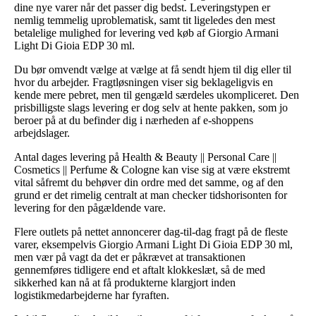
dine nye varer når det passer dig bedst. Leveringstypen er
nemlig temmelig uproblematisk, samt tit ligeledes den mest
betalelige mulighed for levering ved køb af Giorgio Armani
Light Di Gioia EDP 30 ml.
Du bør omvendt vælge at vælge at få sendt hjem til dig eller til
hvor du arbejder. Fragtløsningen viser sig beklageligvis en
kende mere pebret, men til gengæld særdeles ukompliceret. Den
prisbilligste slags levering er dog selv at hente pakken, som jo
beroer på at du befinder dig i nærheden af e-shoppens
arbejdslager.
Antal dages levering på Health & Beauty || Personal Care ||
Cosmetics || Perfume & Cologne kan vise sig at være ekstremt
vital såfremt du behøver din ordre med det samme, og af den
grund er det rimelig centralt at man checker tidshorisonten for
levering for den pågældende vare.
Flere outlets på nettet annoncerer dag-til-dag fragt på de fleste
varer, eksempelvis Giorgio Armani Light Di Gioia EDP 30 ml,
men vær på vagt da det er påkrævet at transaktionen
gennemføres tidligere end et aftalt klokkeslæt, så de med
sikkerhed kan nå at få produkterne klargjort inden
logistikmedarbejderne har fyraften.