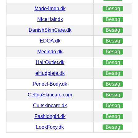
Made4men.dk
Besøg
NiceHair.dk
Besøg
DanishSkinCare.dk
Besøg
EDOA.dk
Besøg
Mecindo.dk
Besøg
HairOutlet.dk
Besøg
eHudpleje.dk
Besøg
Perfect-Body.dk
Besøg
CetinaSkincare.com
Besøg
Cultskincare.dk
Besøg
Fashiongirl.dk
Besøg
LookFoxy.dk
Besøg