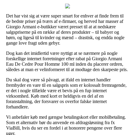
Det har vist sig at være super smart for enhver at finde frem til
de bedste priser på tværs af e-firmaer, og herved har masser af
Giorgio Armani e-butikker været presset til at at nedskære
salgspriserne på en række af deres produkter – til babyer og
børn, og ligeså til kvinder og mænd – drastisk, og endda nogle
gange love fragt uden gebyr.
Dog kan det imidlertid være nyttigt at se nærmere på nogle
forskellige internet forretninger efter rabat på Giorgio Armani
Eau De Cedre Pour Homme 100 ml inden du placerer ordren,
således at man er velinformeret til at modtage den skarpeste pris.
Du skal dog være så påvagt, at ifald en internet handler
frembyder en vare til en salgspris som er kolossalt fremragende,
er det i nogle tilfælde være et bevis på en fup internet
virksomhed. Køb med kort er heldigvis en del af en
foranstaltning, der forsvarer os overfor falske internet
forhandlere.
Vi anbefaler køb med gængse betalingskort eller mobilbetaling.
Som et alternativ bør du anvende en afdragsløsning fra fx
ViaBill, hvis du ser en fordel i at honorere pengene over flere
uger.