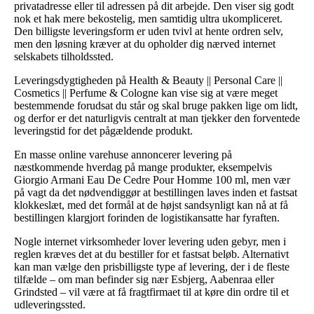
privatadresse eller til adressen på dit arbejde. Den viser sig godt
nok et hak mere bekostelig, men samtidig ultra ukompliceret.
Den billigste leveringsform er uden tvivl at hente ordren selv,
men den løsning kræver at du opholder dig nærved internet
selskabets tilholdssted.
Leveringsdygtigheden på Health & Beauty || Personal Care ||
Cosmetics || Perfume & Cologne kan vise sig at være meget
bestemmende forudsat du står og skal bruge pakken lige om lidt,
og derfor er det naturligvis centralt at man tjekker den forventede
leveringstid for det pågældende produkt.
En masse online varehuse annoncerer levering på
næstkommende hverdag på mange produkter, eksempelvis
Giorgio Armani Eau De Cedre Pour Homme 100 ml, men vær
på vagt da det nødvendiggør at bestillingen laves inden et fastsat
klokkeslæt, med det formål at de højst sandsynligt kan nå at få
bestillingen klargjort forinden de logistikansatte har fyraften.
Nogle internet virksomheder lover levering uden gebyr, men i
reglen kræves det at du bestiller for et fastsat beløb. Alternativt
kan man vælge den prisbilligste type af levering, der i de fleste
tilfælde – om man befinder sig nær Esbjerg, Aabenraa eller
Grindsted – vil være at få fragtfirmaet til at køre din ordre til et
udleveringssted.