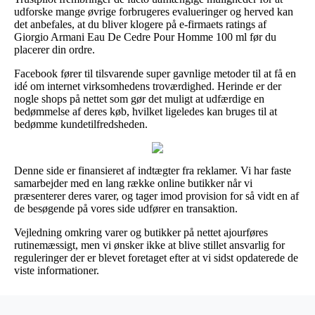
udforske mange øvrige forbrugeres evalueringer og herved kan
det anbefales, at du bliver klogere på e-firmaets ratings af
Giorgio Armani Eau De Cedre Pour Homme 100 ml før du
placerer din ordre.
Facebook fører til tilsvarende super gavnlige metoder til at få en
idé om internet virksomhedens troværdighed. Herinde er der
nogle shops på nettet som gør det muligt at udfærdige en
bedømmelse af deres køb, hvilket ligeledes kan bruges til at
bedømme kundetilfredsheden.
Denne side er finansieret af indtægter fra reklamer. Vi har faste
samarbejder med en lang række online butikker når vi
præsenterer deres varer, og tager imod provision for så vidt en af
de besøgende på vores side udfører en transaktion.
Vejledning omkring varer og butikker på nettet ajourføres
rutinemæssigt, men vi ønsker ikke at blive stillet ansvarlig for
reguleringer der er blevet foretaget efter at vi sidst opdaterede de
viste informationer.