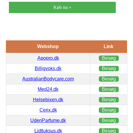
Køb nu »
Webshop
Link
Apopro.dk
Besøg
Billigvoks.dk
Besøg
AustralianBodycare.com
Besøg
Med24.dk
Besøg
Helsebixen.dk
Besøg
Cerix.dk
Besøg
UdenParfume.dk
Besøg
Lidtluksus.dk
Besøg