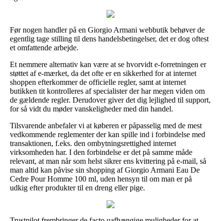
Før nogen handler på en Giorgio Armani webbutik behøver de
egentlig tage stilling til dens handelsbetingelser, det er dog oftest
et omfattende arbejde.
Et nemmere alternativ kan være at se hvorvidt e-forretningen er
støttet af e-mærket, da det ofte er en sikkerhed for at internet
shoppen efterkommer de officielle regler, samt at internet
butikken tit kontrolleres af specialister der har megen viden om
de gældende regler. Derudover giver det dig lejlighed til support,
for så vidt du møder vanskeligheder med din handel.
Tilsvarende anbefaler vi at køberen er påpasselig med de mest
vedkommende reglementer der kan spille ind i forbindelse med
transaktionen, f.eks. den ombytningsrettighed internet
virksomheden har. I den forbindelse er det på samme måde
relevant, at man når som helst sikrer ens kvittering på e-mail, så
man altid kan påvise sin shopping af Giorgio Armani Eau De
Cedre Pour Homme 100 ml, uden hensyn til om man er på
udkig efter produkter til en dreng eller pige.
Trustpilot frembringer de facto uafhængige muligheder for at