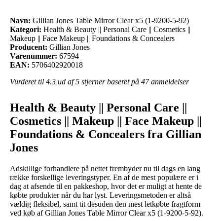
Navn:
Gillian Jones Table Mirror Clear x5 (1-9200-5-92)
Kategori:
Health & Beauty || Personal Care || Cosmetics ||
Makeup || Face Makeup || Foundations & Concealers
Producent:
Gillian Jones
Varenummer:
67594
EAN:
5706402920018
Vurderet til
4.3
ud af 5 stjerner baseret på
47
anmeldelser
Health & Beauty || Personal Care ||
Cosmetics || Makeup || Face Makeup ||
Foundations & Concealers fra Gillian
Jones
Adskillige forhandlere på nettet frembyder nu til dags en lang
række forskellige leveringstyper. En af de mest populære er i
dag at afsende til en pakkeshop, hvor det er muligt at hente de
købte produkter når du har lyst. Leveringsmetoden er altså
vældig fleksibel, samt tit desuden den mest letkøbte fragtform
ved køb af Gillian Jones Table Mirror Clear x5 (1-9200-5-92).