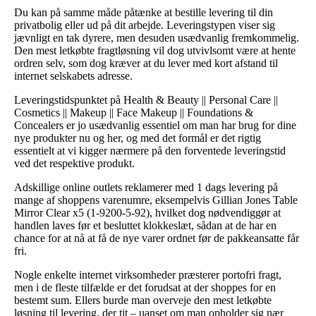
Du kan på samme måde påtænke at bestille levering til din
privatbolig eller ud på dit arbejde. Leveringstypen viser sig
jævnligt en tak dyrere, men desuden usædvanlig fremkommelig.
Den mest letkøbte fragtløsning vil dog utvivlsomt være at hente
ordren selv, som dog kræver at du lever med kort afstand til
internet selskabets adresse.
Leveringstidspunktet på Health & Beauty || Personal Care ||
Cosmetics || Makeup || Face Makeup || Foundations &
Concealers er jo usædvanlig essentiel om man har brug for dine
nye produkter nu og her, og med det formål er det rigtig
essentielt at vi kigger nærmere på den forventede leveringstid
ved det respektive produkt.
Adskillige online outlets reklamerer med 1 dags levering på
mange af shoppens varenumre, eksempelvis Gillian Jones Table
Mirror Clear x5 (1-9200-5-92), hvilket dog nødvendiggør at
handlen laves før et besluttet klokkeslæt, sådan at de har en
chance for at nå at få de nye varer ordnet før de pakkeansatte får
fri.
Nogle enkelte internet virksomheder præsterer portofri fragt,
men i de fleste tilfælde er det forudsat at der shoppes for en
bestemt sum. Ellers burde man overveje den mest letkøbte
løsning til levering, der tit – uanset om man opholder sig nær