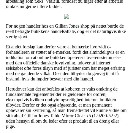
afbetaling som f.eks. ViaBill, forudsat du higer efter at afbetale
omkostningerne i flere bidder.
Før nogen handler hos en Gillian Jones shop på nettet burde de
reelt betragte butikkens handelsaftale, dog er det naturligvis ikke
særlig sjovt.
Et andet forslag kan derfor være at bemærke hvorvidt e-
forhandleren er støttet af e-mærket, fordi det almindeligvis er en
indikation om at online butikken opererer i overensstemmelse
med den officielle danske lovgivning, udover at internet
selskabet ofte føres tilsyn med af jurister som har meget erfaring
med de gældende vilkår. Desuden tilbydes du genvej til at få
bistand, hvis du møder besvær med din handel.
Herudover kan det anbefales at køberen er vaks omkring de
fundamentale reglementer der er gældende for ordren,
eksempelvis hvilken ombytningsrettighed internet butikken
tilbyder. Derfor er det også afgørende, at man permanent
opbevarer sin kvittering, så man fremadrettet vil kunne vidne om
sit køb af Gillian Jones Table Mirror Clear x5 (1-9200-5-92),
uden hensyn til om du leder efter et produkt til en dreng eller
pige.