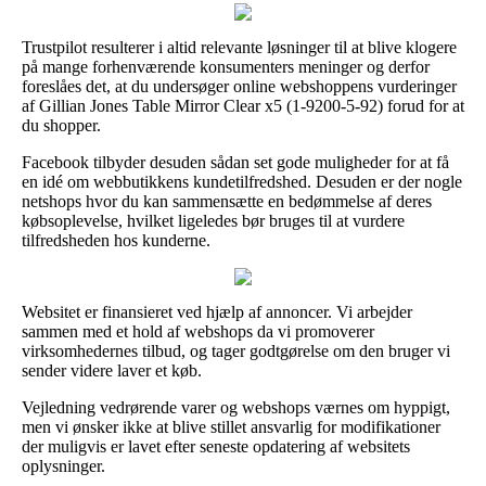
Trustpilot resulterer i altid relevante løsninger til at blive klogere
på mange forhenværende konsumenters meninger og derfor
foreslåes det, at du undersøger online webshoppens vurderinger
af Gillian Jones Table Mirror Clear x5 (1-9200-5-92) forud for at
du shopper.
Facebook tilbyder desuden sådan set gode muligheder for at få
en idé om webbutikkens kundetilfredshed. Desuden er der nogle
netshops hvor du kan sammensætte en bedømmelse af deres
købsoplevelse, hvilket ligeledes bør bruges til at vurdere
tilfredsheden hos kunderne.
Websitet er finansieret ved hjælp af annoncer. Vi arbejder
sammen med et hold af webshops da vi promoverer
virksomhedernes tilbud, og tager godtgørelse om den bruger vi
sender videre laver et køb.
Vejledning vedrørende varer og webshops værnes om hyppigt,
men vi ønsker ikke at blive stillet ansvarlig for modifikationer
der muligvis er lavet efter seneste opdatering af websitets
oplysninger.