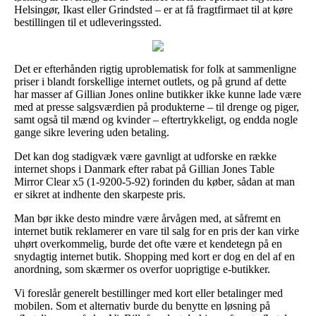
Helsingør, Ikast eller Grindsted – er at få fragtfirmaet til at køre
bestillingen til et udleveringssted.
Det er efterhånden rigtig uproblematisk for folk at sammenligne
priser i blandt forskellige internet outlets, og på grund af dette
har masser af Gillian Jones online butikker ikke kunne lade være
med at presse salgsværdien på produkterne – til drenge og piger,
samt også til mænd og kvinder – eftertrykkeligt, og endda nogle
gange sikre levering uden betaling.
Det kan dog stadigvæk være gavnligt at udforske en række
internet shops i Danmark efter rabat på Gillian Jones Table
Mirror Clear x5 (1-9200-5-92) forinden du køber, sådan at man
er sikret at indhente den skarpeste pris.
Man bør ikke desto mindre være årvågen med, at såfremt en
internet butik reklamerer en vare til salg for en pris der kan virke
uhørt overkommelig, burde det ofte være et kendetegn på en
snydagtig internet butik. Shopping med kort er dog en del af en
anordning, som skærmer os overfor uoprigtige e-butikker.
Vi foreslår generelt bestillinger med kort eller betalinger med
mobilen. Som et alternativ burde du benytte en løsning på