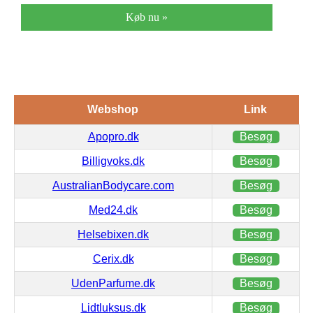
Køb nu »
Webshop
Link
Apopro.dk
Besøg
Billigvoks.dk
Besøg
AustralianBodycare.com
Besøg
Med24.dk
Besøg
Helsebixen.dk
Besøg
Cerix.dk
Besøg
UdenParfume.dk
Besøg
Lidtluksus.dk
Besøg