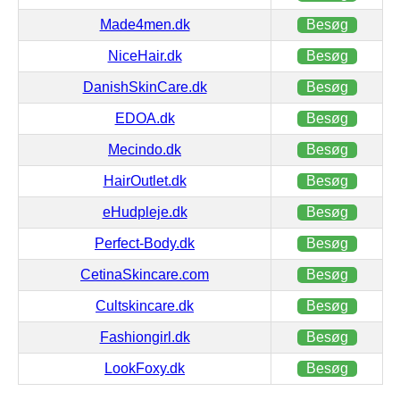
Made4men.dk
Besøg
NiceHair.dk
Besøg
DanishSkinCare.dk
Besøg
EDOA.dk
Besøg
Mecindo.dk
Besøg
HairOutlet.dk
Besøg
eHudpleje.dk
Besøg
Perfect-Body.dk
Besøg
CetinaSkincare.com
Besøg
Cultskincare.dk
Besøg
Fashiongirl.dk
Besøg
LookFoxy.dk
Besøg