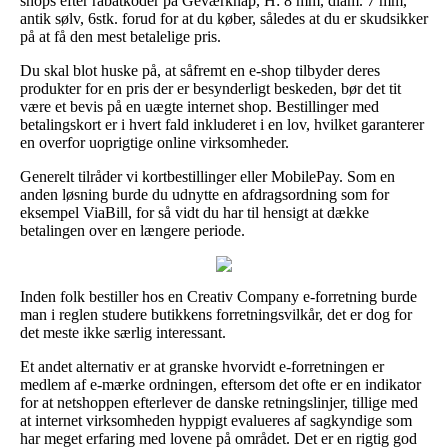
shops efter rabatkoder på Geværknap, H: 8 mm, diam. 7 mm,
antik sølv, 6stk. forud for at du køber, således at du er skudsikker
på at få den mest betalelige pris.
Du skal blot huske på, at såfremt en e-shop tilbyder deres
produkter for en pris der er besynderligt beskeden, bør det tit
være et bevis på en uægte internet shop. Bestillinger med
betalingskort er i hvert fald inkluderet i en lov, hvilket garanterer
en overfor uoprigtige online virksomheder.
Generelt tilråder vi kortbestillinger eller MobilePay. Som en
anden løsning burde du udnytte en afdragsordning som for
eksempel ViaBill, for så vidt du har til hensigt at dække
betalingen over en længere periode.
Inden folk bestiller hos en Creativ Company e-forretning burde
man i reglen studere butikkens forretningsvilkår, det er dog for
det meste ikke særlig interessant.
Et andet alternativ er at granske hvorvidt e-forretningen er
medlem af e-mærke ordningen, eftersom det ofte er en indikator
for at netshoppen efterlever de danske retningslinjer, tillige med
at internet virksomheden hyppigt evalueres af sagkyndige som
har meget erfaring med lovene på området. Det er en rigtig god