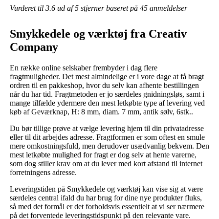
Vurderet til
3.6
ud af 5 stjerner baseret på
45
anmeldelser
Smykkedele og værktøj fra Creativ
Company
En række online selskaber frembyder i dag flere
fragtmuligheder. Det mest almindelige er i vore dage at få bragt
ordren til en pakkeshop, hvor du selv kan afhente bestillingen
når du har tid. Fragtmetoden er jo særdeles gnidningsløs, samt i
mange tilfælde ydermere den mest letkøbte type af levering ved
køb af Geværknap, H: 8 mm, diam. 7 mm, antik sølv, 6stk..
Du bør tillige prøve at vælge levering hjem til din privatadresse
eller til dit arbejdes adresse. Fragtformen er som oftest en smule
mere omkostningsfuld, men derudover usædvanlig bekvem. Den
mest letkøbte mulighed for fragt er dog selv at hente varerne,
som dog stiller krav om at du lever med kort afstand til internet
forretningens adresse.
Leveringstiden på Smykkedele og værktøj kan vise sig at være
særdeles central ifald du har brug for dine nye produkter fluks,
så med det formål er det forholdsvis essentielt at vi ser nærmere
på det forventede leveringstidspunkt på den relevante vare.