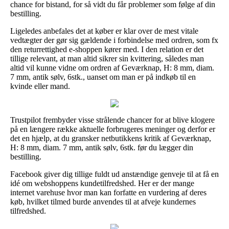
chance for bistand, for så vidt du får problemer som følge af din
bestilling.
Ligeledes anbefales det at køber er klar over de mest vitale
vedtægter der gør sig gældende i forbindelse med ordren, som fx
den returrettighed e-shoppen kører med. I den relation er det
tillige relevant, at man altid sikrer sin kvittering, således man
altid vil kunne vidne om ordren af Geværknap, H: 8 mm, diam.
7 mm, antik sølv, 6stk., uanset om man er på indkøb til en
kvinde eller mand.
Trustpilot frembyder visse strålende chancer for at blive klogere
på en længere række aktuelle forbrugeres meninger og derfor er
det en hjælp, at du gransker netbutikkens kritik af Geværknap,
H: 8 mm, diam. 7 mm, antik sølv, 6stk. før du lægger din
bestilling.
Facebook giver dig tillige fuldt ud anstændige genveje til at få en
idé om webshoppens kundetilfredshed. Her er der mange
internet varehuse hvor man kan forfatte en vurdering af deres
køb, hvilket tilmed burde anvendes til at afveje kundernes
tilfredshed.