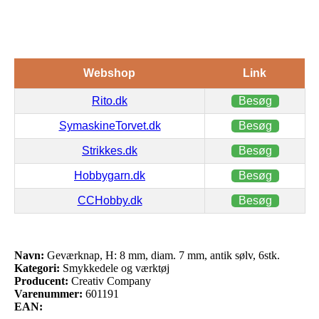
Webshop
Link
Rito.dk
Besøg
SymaskineTorvet.dk
Besøg
Strikkes.dk
Besøg
Hobbygarn.dk
Besøg
CCHobby.dk
Besøg
Navn:
Geværknap, H: 8 mm, diam. 7 mm, antik sølv, 6stk.
Kategori:
Smykkedele og værktøj
Producent:
Creativ Company
Varenummer:
601191
EAN: