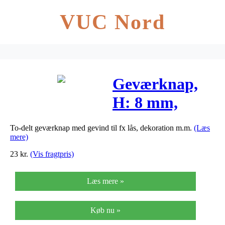
VUC Nord
Geværknap,
H: 8 mm,
diam. 7 mm,
To-delt geværknap med gevind til fx lås, dekoration m.m.
(Læs
antik sølv,
mere)
6stk.
23
kr.
(Vis fragtpris)
Læs mere »
Køb nu »