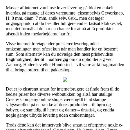
Masser af internet varehuse lover levering på blot en enkelt
hverdag på mange af deres varenumre, eksempelvis Geværknap,
H: 8 mm, diam. 7 mm, antik sølv, 6stk., men det tager
udgangspunkt i at du bestiller tidligere end et fastsat klokkeslæt,
med det formål at de har en chance for at nå at få produktet
afsendt inden medarbejderne har fri.
Visse internet foretagender præsterer levering uden
omkostninger, men oftest kun når man handler for en bestemt
sum. Som alternativ kan du udvælge den mest prisbevidste
fragtmulighed, der tit – uafhængig om du opholder sig ved
Aalborg, Haderslev eller Hundested – vil være at få fragtmanden
til at bringe ordren til en pakkeshop.
Det er jo ekstremt smart for internetbrugere at finde frem til de
bedste priser hos diverse webbutikker, og altså har utallige
Creativ Company online shops været nødt til at stampe
salgsværdien på en række af deres produkter – til børn og
babyer, og samtidig til herrer og damer – drastisk, og endda
nogle gange tilbyde levering uden omkostninger.
Trods dette kan det immervæk blive smart at efterprøve nogle e-