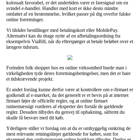
kolossalt favorabel, er det undertiden være et faresignal om en
svindel e-handler. Handler med kort er ikke desto mindre
omfattet af en bestemmelse, hvilket passer på dig overfor falske
online forretninger.
Vi tilråder bestillinger med betalingskort eller MobilePay.
Alternativt kan du drage nytte af en afbetalingsordning fra
eksempelvis ViaBill, når du efterspørger at betale beløbet over et
længere tidsrum.
Forinden folk shopper hos en online virksomhed burde man i
virkeligheden tyde deres forretningsbetingelser, men det er bare
et tidskrævende projekt.
Et andet forslag kunne derfor være at kontrollere om e-firmaet er
godkendt af e-mærket, da det generelt er et bevis på at internet
firmaet føjer de officielle regler, og at online firmaet
rutinemæssigt vurderes af eksperter der forstår de gældende
regler. Desuden tilbydes du genvej til opbakning, såfremt du
skulle få besvær med dit køb.
Yderligere stiller vi forslag om at du er omhyggelig omkring de
mest relevante retningslinjer gældende for købet, som for
eksempel den ombytningsret online butikken tilbyder. Derfor er