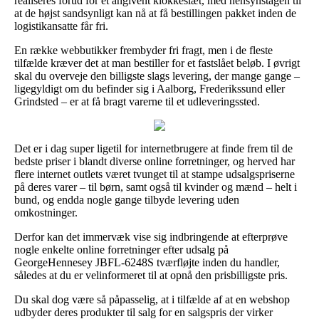
realiseres forud for et angivent klokkeslæt, med hensynstagen til
at de højst sandsynligt kan nå at få bestillingen pakket inden de
logistikansatte får fri.
En række webbutikker frembyder fri fragt, men i de fleste
tilfælde kræver det at man bestiller for et fastslået beløb. I øvrigt
skal du overveje den billigste slags levering, der mange gange –
ligegyldigt om du befinder sig i Aalborg, Frederikssund eller
Grindsted – er at få bragt varerne til et udleveringssted.
Det er i dag super ligetil for internetbrugere at finde frem til de
bedste priser i blandt diverse online forretninger, og herved har
flere internet outlets været tvunget til at stampe udsalgspriserne
på deres varer – til børn, samt også til kvinder og mænd – helt i
bund, og endda nogle gange tilbyde levering uden
omkostninger.
Derfor kan det immervæk vise sig indbringende at efterprøve
nogle enkelte online forretninger efter udsalg på
GeorgeHennesey JBFL-6248S tværfløjte inden du handler,
således at du er velinformeret til at opnå den prisbilligste pris.
Du skal dog være så påpasselig, at i tilfælde af at en webshop
udbyder deres produkter til salg for en salgspris der virker