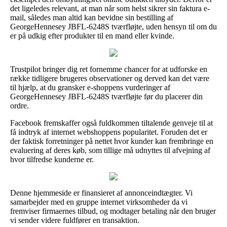
det ligeledes relevant, at man når som helst sikrer sin faktura e-
mail, således man altid kan bevidne sin bestilling af
GeorgeHennesey JBFL-6248S tværfløjte, uden hensyn til om du
er på udkig efter produkter til en mand eller kvinde.
Trustpilot bringer dig ret fornemme chancer for at udforske en
række tidligere brugeres observationer og derved kan det være
til hjælp, at du gransker e-shoppens vurderinger af
GeorgeHennesey JBFL-6248S tværfløjte før du placerer din
ordre.
Facebook fremskaffer også fuldkommen tiltalende genveje til at
få indtryk af internet webshoppens popularitet. Foruden det er
der faktisk forretninger på nettet hvor kunder kan frembringe en
evaluering af deres køb, som tillige må udnyttes til afvejning af
hvor tilfredse kunderne er.
Denne hjemmeside er finansieret af annonceindtægter. Vi
samarbejder med en gruppe internet virksomheder da vi
fremviser firmaernes tilbud, og modtager betaling når den bruger
vi sender videre fuldfører en transaktion.