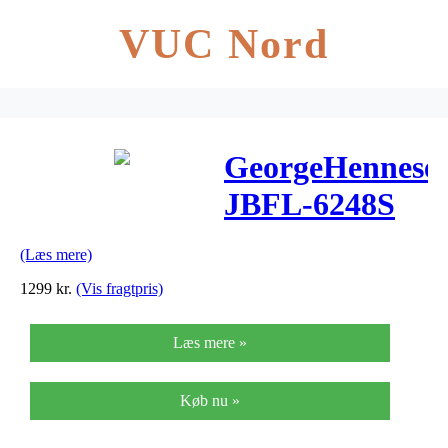
VUC Nord
GeorgeHennese
JBFL-6248S
tværfløjte
(Læs mere)
1299
kr.
(Vis fragtpris)
Læs mere »
Køb nu »