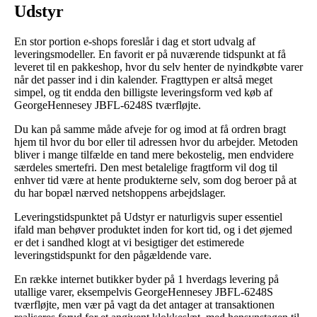
Udstyr
En stor portion e-shops foreslår i dag et stort udvalg af
leveringsmodeller. En favorit er på nuværende tidspunkt at få
leveret til en pakkeshop, hvor du selv henter de nyindkøbte varer
når det passer ind i din kalender. Fragttypen er altså meget
simpel, og tit endda den billigste leveringsform ved køb af
GeorgeHennesey JBFL-6248S tværfløjte.
Du kan på samme måde afveje for og imod at få ordren bragt
hjem til hvor du bor eller til adressen hvor du arbejder. Metoden
bliver i mange tilfælde en tand mere bekostelig, men endvidere
særdeles smertefri. Den mest betalelige fragtform vil dog til
enhver tid være at hente produkterne selv, som dog beroer på at
du har bopæl nærved netshoppens arbejdslager.
Leveringstidspunktet på Udstyr er naturligvis super essentiel
ifald man behøver produktet inden for kort tid, og i det øjemed
er det i sandhed klogt at vi besigtiger det estimerede
leveringstidspunkt for den pågældende vare.
En række internet butikker byder på 1 hverdags levering på
utallige varer, eksempelvis GeorgeHennesey JBFL-6248S
tværfløjte, men vær på vagt da det antager at transaktionen