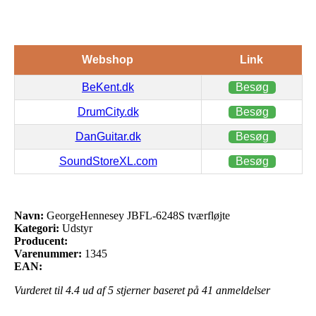
Webshop
Link
BeKent.dk
Besøg
DrumCity.dk
Besøg
DanGuitar.dk
Besøg
SoundStoreXL.com
Besøg
Navn:
GeorgeHennesey JBFL-6248S tværfløjte
Kategori:
Udstyr
Producent:
Varenummer:
1345
EAN:
Vurderet til
4.4
ud af 5 stjerner baseret på
41
anmeldelser