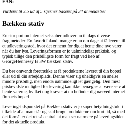
EAN:
Vurderet til
3.5
ud af 5 stjerner baseret på
34
anmeldelser
Bækken-stativ
En stor portion internet selskaber udlover nu til dags diverse
fragtmetoder. En favorit iblandt mange er nu om dage at få leveret til
et udleveringssted, hvor det er nemt for dig at hente dine nye varer
når du har lyst. Leveringsformen er jo ualmindeligt praktisk, og
typisk tillige den prisbilligste form for fragt ved køb af
GeorgeHennesey B-3W bækken-stativ.
Du bør omvendt foretrække at få produkterne leveret til din bopæl
eller ud til din arbejdsplads. Denne viser sig uheldigvis en anelse
mindre prisbillig, men endda ualmindeligt let gængelig. Den mest
prisbevidste mulighed for levering kan ikke benægtes at være selv at
hente varerne, hvilket dog kræver at du befinder dig nærved internet
firmaets bopæl.
Leveringstidspunktet på Bækken-stativ er jo super betydningsfuld i
tilfælde af at man står og skal bruge produkterne om kort tid, så med
det formål er det ret så centralt at man ser nærmere på leveringstiden
for det aktuelle produkt.