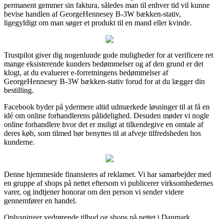
permanent gemmer sin faktura, således man til enhver tid vil kunne
bevise handlen af GeorgeHennesey B-3W bækken-stativ,
ligegyldigt om man søger et produkt til en mand eller kvinde.
Trustpilot giver dig nogenlunde gode muligheder for at verificere ret
mange eksisterende kunders bedømmelser og af den grund er det
klogt, at du evaluerer e-forretningens bedømmelser af
GeorgeHennesey B-3W bækken-stativ forud for at du lægger din
bestilling.
Facebook byder på ydermere altid udmærkede løsninger til at få en
idé om online forhandlerens pålidelighed. Desuden møder vi nogle
online forhandlere hvor det er muligt at tilkendegive en omtale af
deres køb, som tilmed bør benyttes til at afveje tilfredsheden hos
kunderne.
Denne hjemmeside finansieres af reklamer. Vi har samarbejder med
en gruppe af shops på nettet eftersom vi publicerer virksomhedernes
varer, og indtjener honorar om den person vi sender videre
gennemfører en handel.
Oplysninger vedrørende tilbud og shops på nettet i Danmark