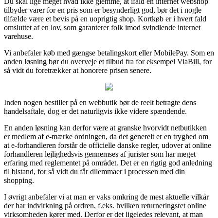
Du skal lige meget hvad ikke glemme, at ifald en internet webshop
tilbyder varer for en pris som er besynderligt god, bør det i nogle
tilfælde være et bevis på en uoprigtig shop. Kortkøb er i hvert fald
omsluttet af en lov, som garanterer folk imod svindlende internet
varehuse.
Vi anbefaler køb med gængse betalingskort eller MobilePay. Som en
anden løsning bør du overveje et tilbud fra for eksempel ViaBill, for
så vidt du foretrækker at honorere prisen senere.
Inden nogen bestiller på en webbutik bør de reelt betragte dens
handelsaftale, dog er det naturligvis ikke videre spændende.
En anden løsning kan derfor være at granske hvorvidt netbutikken
er medlem af e-mærke ordningen, da det generelt er en tryghed om
at e-forhandleren forstår de officielle danske regler, udover at online
forhandleren lejlighedsvis gennemses af jurister som har meget
erfaring med reglementet på området. Det er en rigtig god anledning
til bistand, for så vidt du får dilemmaer i processen med din
shopping.
I øvrigt anbefaler vi at man er vaks omkring de mest aktuelle vilkår
der har indvirkning på ordren, f.eks. hvilken returneringsret online
virksomheden kører med. Derfor er det ligeledes relevant, at man