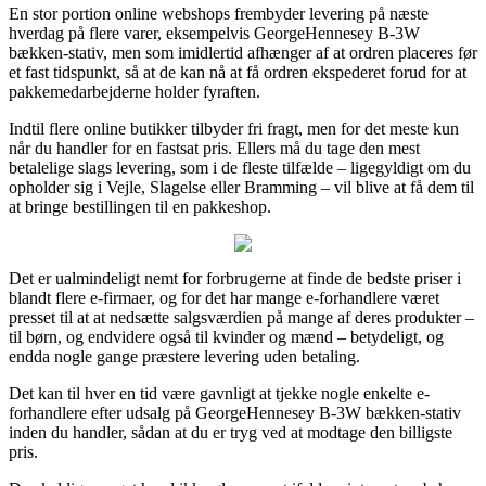
En stor portion online webshops frembyder levering på næste
hverdag på flere varer, eksempelvis GeorgeHennesey B-3W
bækken-stativ, men som imidlertid afhænger af at ordren placeres før
et fast tidspunkt, så at de kan nå at få ordren ekspederet forud for at
pakkemedarbejderne holder fyraften.
Indtil flere online butikker tilbyder fri fragt, men for det meste kun
når du handler for en fastsat pris. Ellers må du tage den mest
betalelige slags levering, som i de fleste tilfælde – ligegyldigt om du
opholder sig i Vejle, Slagelse eller Bramming – vil blive at få dem til
at bringe bestillingen til en pakkeshop.
Det er ualmindeligt nemt for forbrugerne at finde de bedste priser i
blandt flere e-firmaer, og for det har mange e-forhandlere været
presset til at at nedsætte salgsværdien på mange af deres produkter –
til børn, og endvidere også til kvinder og mænd – betydeligt, og
endda nogle gange præstere levering uden betaling.
Det kan til hver en tid være gavnligt at tjekke nogle enkelte e-
forhandlere efter udsalg på GeorgeHennesey B-3W bækken-stativ
inden du handler, sådan at du er tryg ved at modtage den billigste
pris.