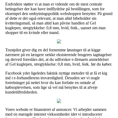
Endvidere støtter vi at man er vidende om de mest centrale
betingelser der kan have indflydelse på bestillingen, som for
eksempel den ombytningspolitik webshoppen benytter. På grund
af dette er det også relevant, at man altid bibeholder sin
kvitteringsmail, så man altid kan påvise handlen af Gel
kuglepen, stregtykkelse: 0,8 mm, hvid, 6stk., uanset om man
shopper til en kvinde eller mand.
Trustpilot giver dig en del fornemme løsninger til at kigge
nærmere på en længere række eksisterende brugeres iagttagelser
og derved foreslåes det, at du udforsker e-firmaets anmeldelser
af Gel kuglepen, stregtykkelse: 0,8 mm, hvid, 6stk. før du køber.
Facebook yder ligeledes faktisk nyttige metoder til at få et kig
ind i e-forhandlerens troværdighed. Desuden ser vi nogle
forretninger på nettet hvor du kan forfatte en omtale af
købsoplevelsen, som lige så vel må benyttes til at afveje
kundetilfredsheden.
Vores website er finansieret af annoncer. Vi arbejder sammen
med en mængde internet virksomheder idet vi introducerer