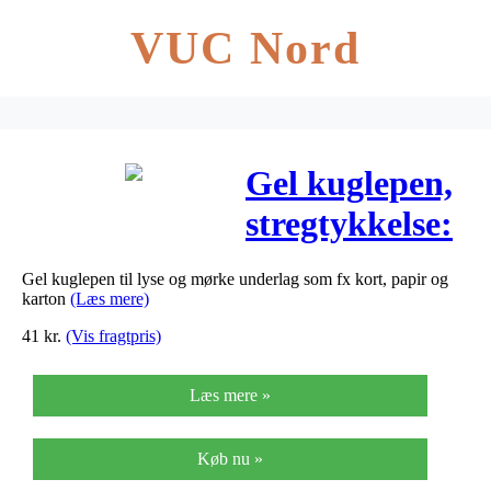
VUC Nord
Gel kuglepen,
stregtykkelse:
0,8 mm, hvid,
Gel kuglepen til lyse og mørke underlag som fx kort, papir og
6stk.
karton
(Læs mere)
41
kr.
(Vis fragtpris)
Læs mere »
Køb nu »