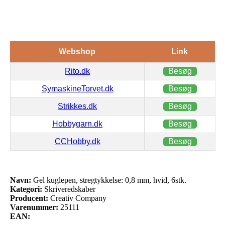
Webshop
Link
Rito.dk
Besøg
SymaskineTorvet.dk
Besøg
Strikkes.dk
Besøg
Hobbygarn.dk
Besøg
CCHobby.dk
Besøg
Navn:
Gel kuglepen, stregtykkelse: 0,8 mm, hvid, 6stk.
Kategori:
Skriveredskaber
Producent:
Creativ Company
Varenummer:
25111
EAN: