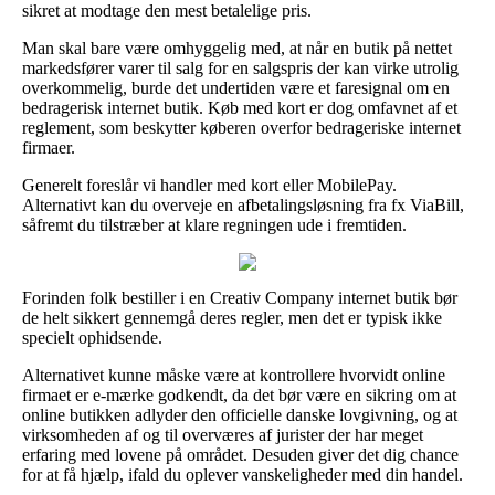
sikret at modtage den mest betalelige pris.
Man skal bare være omhyggelig med, at når en butik på nettet
markedsfører varer til salg for en salgspris der kan virke utrolig
overkommelig, burde det undertiden være et faresignal om en
bedragerisk internet butik. Køb med kort er dog omfavnet af et
reglement, som beskytter køberen overfor bedrageriske internet
firmaer.
Generelt foreslår vi handler med kort eller MobilePay.
Alternativt kan du overveje en afbetalingsløsning fra fx ViaBill,
såfremt du tilstræber at klare regningen ude i fremtiden.
Forinden folk bestiller i en Creativ Company internet butik bør
de helt sikkert gennemgå deres regler, men det er typisk ikke
specielt ophidsende.
Alternativet kunne måske være at kontrollere hvorvidt online
firmaet er e-mærke godkendt, da det bør være en sikring om at
online butikken adlyder den officielle danske lovgivning, og at
virksomheden af og til overværes af jurister der har meget
erfaring med lovene på området. Desuden giver det dig chance
for at få hjælp, ifald du oplever vanskeligheder med din handel.