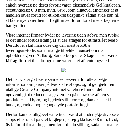
enkelt hverdag på deres favorit varer, eksempelvis Gel kuglepen,
stregtykkelse: 0,8 mm, hvid, 6stk., som alligevel afhænger af at
handlen laves forud for et konkret tidspunkt, sådan at de kan nå
at få de nye varer hen til fragtfirmaet forud for at medarbejderne
har fyraften.
Visse internet firmaer byder på levering uden gebyr, men typisk
er det under forudsætning af at der aftages for et fastslået beløb.
Derudover skal man udse dig den mest letkøbte
leveringsmetode, som i mange tilfælde – uanset om man
opholder sig ved Aalborg, Sønderborg eller Skagen – vil være at
få fragtfirmaet til at bringe dine varer til et afhentningssted.
Det har vist sig at være særdeles bekvemt for alle at søge
information om priser på tværs af e-shops, og til gengæld har
utallige Creativ Company internet varehuse fundet det
nødvendigt at reducere salgsværdien på en række af deres
produkter – til børn, og ligeledes til herrer og damer – helt i
bund, og endda nogle gange yde portofri fragt.
Derfor kan det alligevel være tiden værd at undersøge diverse e-
shops efter rabat på Gel kuglepen, stregtykkelse: 0,8 mm, hvid,
6stk. forud for at du gennemfører din bestilling, sådan at man er