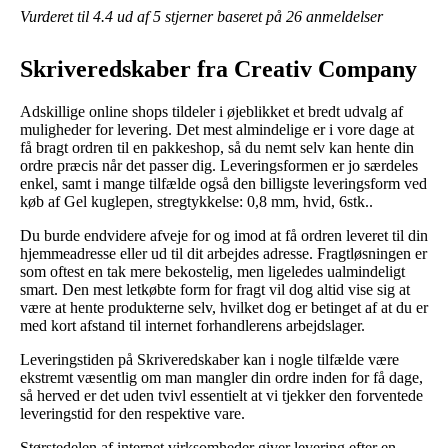
Vurderet til
4.4
ud af 5 stjerner baseret på
26
anmeldelser
Skriveredskaber fra Creativ Company
Adskillige online shops tildeler i øjeblikket et bredt udvalg af
muligheder for levering. Det mest almindelige er i vore dage at
få bragt ordren til en pakkeshop, så du nemt selv kan hente din
ordre præcis når det passer dig. Leveringsformen er jo særdeles
enkel, samt i mange tilfælde også den billigste leveringsform ved
køb af Gel kuglepen, stregtykkelse: 0,8 mm, hvid, 6stk..
Du burde endvidere afveje for og imod at få ordren leveret til din
hjemmeadresse eller ud til dit arbejdes adresse. Fragtløsningen er
som oftest en tak mere bekostelig, men ligeledes ualmindeligt
smart. Den mest letkøbte form for fragt vil dog altid vise sig at
være at hente produkterne selv, hvilket dog er betinget af at du er
med kort afstand til internet forhandlerens arbejdslager.
Leveringstiden på Skriveredskaber kan i nogle tilfælde være
ekstremt væsentlig om man mangler din ordre inden for få dage,
så herved er det uden tvivl essentielt at vi tjekker den forventede
leveringstid for den respektive vare.
Størstedelen af internet virksomheder giver levering efter en