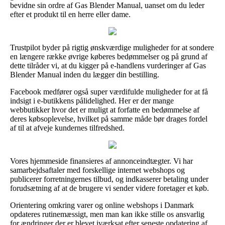
bevidne sin ordre af Gas Blender Manual, uanset om du leder
efter et produkt til en herre eller dame.
Trustpilot byder på rigtig ønskværdige muligheder for at sondere
en længere række øvrige køberes bedømmelser og på grund af
dette tilråder vi, at du kigger på e-handlens vurderinger af Gas
Blender Manual inden du lægger din bestilling.
Facebook medfører også super værdifulde muligheder for at få
indsigt i e-butikkens pålidelighed. Her er der mange
webbutikker hvor det er muligt at forfatte en bedømmelse af
deres købsoplevelse, hvilket på samme måde bør drages fordel
af til at afveje kundernes tilfredshed.
Vores hjemmeside finansieres af annonceindtægter. Vi har
samarbejdsaftaler med forskellige internet webshops og
publicerer forretningernes tilbud, og indkasserer betaling under
forudsætning af at de brugere vi sender videre foretager et køb.
Orientering omkring varer og online webshops i Danmark
opdateres rutinemæssigt, men man kan ikke stille os ansvarlig
for ændringer der er blevet iværksat efter seneste opdatering af