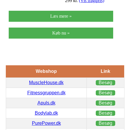
299
kr.
(Vis fragtpris)
Læs mere »
Køb nu »
Webshop
Link
MuscleHouse.dk
Besøg
Fitnessgruppen.dk
Besøg
Apuls.dk
Besøg
Bodylab.dk
Besøg
PurePower.dk
Besøg