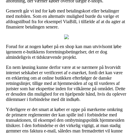
anordning, der værner køber overfor uægte e-shops.
Generelt går vi ind for køb med betalingskort eller betalinger
med mobilen. Som en alternativ mulighed burde du vælge et
afdragstilbud fra for eksempel ViaBill, i tilfælde af at du agter at
finansiere betalingen senere.
Forud for at nogen køber på en shop kan man utvivlsomt løbe
igennem e-butikkens forretningsbetingelser, det er dog
almindeligvis et tidskrævende projekt.
En nem løsning kunne derfor være at se nærmere på hvorvidt
internet selskabet er verificeret af e-mærket, fordi det kan være
en erklæring om at online butikken efterfølger de danske
retningslinjer, tillige med at hjemmesiden af og til vurderes af
jurister som har ekspertise inden for vilkårene på området. Dette
er desuden din mulighed for en hjælpende hånd, hvis du oplever
dilemmaer i forbindelse med dit indkøb.
Yderligere er det smart at køber er oppe på mærkerne omkring
de primære reglementer der kan spille ind i forbindelse med
transaktionen, til eksempel den ombytningspolitik hjemmesiden
tilsikrer. I den forbindelse er det virkelig vigtigt, at man stadig
gemmer ens faktura e-mail, således man fremadrettet vil kunne