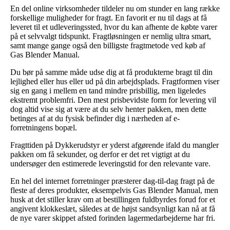
En del online virksomheder tildeler nu om stunder en lang række
forskellige muligheder for fragt. En favorit er nu til dags at få
leveret til et udleveringssted, hvor du kan afhente de købte varer
på et selvvalgt tidspunkt. Fragtløsningen er nemlig ultra smart,
samt mange gange også den billigste fragtmetode ved køb af
Gas Blender Manual.
Du bør på samme måde udse dig at få produkterne bragt til din
lejlighed eller hus eller ud på din arbejdsplads. Fragtformen viser
sig en gang i mellem en tand mindre prisbillig, men ligeledes
ekstremt problemfri. Den mest prisbevidste form for levering vil
dog altid vise sig at være at du selv henter pakken, men dette
betinges af at du fysisk befinder dig i nærheden af e-
forretningens bopæl.
Fragttiden på Dykkerudstyr er yderst afgørende ifald du mangler
pakken om få sekunder, og derfor er det ret vigtigt at du
undersøger den estimerede leveringstid for den relevante vare.
En hel del internet forretninger præsterer dag-til-dag fragt på de
fleste af deres produkter, eksempelvis Gas Blender Manual, men
husk at det stiller krav om at bestillingen fuldbyrdes forud for et
angivent klokkeslæt, således at de højst sandsynligt kan nå at få
de nye varer skippet afsted forinden lagermedarbejderne har fri.