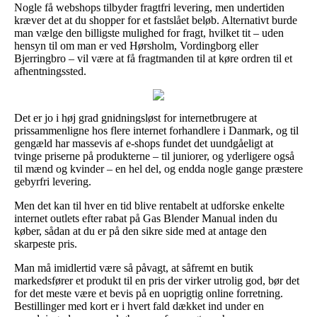
Nogle få webshops tilbyder fragtfri levering, men undertiden
kræver det at du shopper for et fastslået beløb. Alternativt burde
man vælge den billigste mulighed for fragt, hvilket tit – uden
hensyn til om man er ved Hørsholm, Vordingborg eller
Bjerringbro – vil være at få fragtmanden til at køre ordren til et
afhentningssted.
Det er jo i høj grad gnidningsløst for internetbrugere at
prissammenligne hos flere internet forhandlere i Danmark, og til
gengæld har massevis af e-shops fundet det uundgåeligt at
tvinge priserne på produkterne – til juniorer, og yderligere også
til mænd og kvinder – en hel del, og endda nogle gange præstere
gebyrfri levering.
Men det kan til hver en tid blive rentabelt at udforske enkelte
internet outlets efter rabat på Gas Blender Manual inden du
køber, sådan at du er på den sikre side med at antage den
skarpeste pris.
Man må imidlertid være så påvagt, at såfremt en butik
markedsfører et produkt til en pris der virker utrolig god, bør det
for det meste være et bevis på en uoprigtig online forretning.
Bestillinger med kort er i hvert fald dækket ind under en