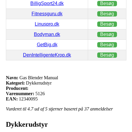
BilligSport24.dk
Besøg
Fitnessguru.dk
Besøg
Linuspro.dk
Besøg
Bodyman.dk
Besøg
GetBig.dk
Besøg
DenIntelligenteKrop.dk
Besøg
Navn:
Gas Blender Manual
Kategori:
Dykkerudstyr
Producent:
Varenummer:
5126
EAN:
12340095
Vurderet til
4.7
ud af 5 stjerner baseret på
37
anmeldelser
Dykkerudstyr