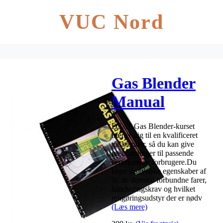
VUC Nord
Gas Blender
Manual
DSAT Gas Blender-kurset
træner dig til en kvalificeret
gasblender, så du kan give
gasblandinger til passende
certificerede forbrugere.Du
lærer de fysiske egenskaber af
ilt, de dermed forbundne farer,
håndteringskrav og hvilket
rengøringsudstyr der er nødv
(Læs mere)