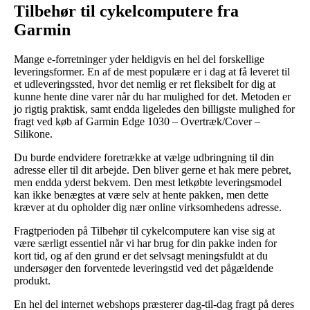
Tilbehør til cykelcomputere fra
Garmin
Mange e-forretninger yder heldigvis en hel del forskellige
leveringsformer. En af de mest populære er i dag at få leveret til
et udleveringssted, hvor det nemlig er ret fleksibelt for dig at
kunne hente dine varer når du har mulighed for det. Metoden er
jo rigtig praktisk, samt endda ligeledes den billigste mulighed for
fragt ved køb af Garmin Edge 1030 – Overtræk/Cover –
Silikone.
Du burde endvidere foretrække at vælge udbringning til din
adresse eller til dit arbejde. Den bliver gerne et hak mere pebret,
men endda yderst bekvem. Den mest letkøbte leveringsmodel
kan ikke benægtes at være selv at hente pakken, men dette
kræver at du opholder dig nær online virksomhedens adresse.
Fragtperioden på Tilbehør til cykelcomputere kan vise sig at
være særligt essentiel når vi har brug for din pakke inden for
kort tid, og af den grund er det selvsagt meningsfuldt at du
undersøger den forventede leveringstid ved det pågældende
produkt.
En hel del internet webshops præsterer dag-til-dag fragt på deres