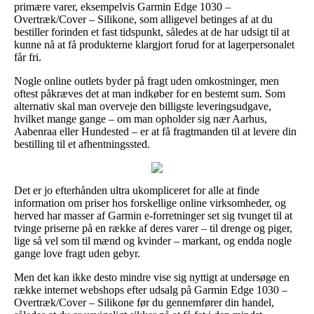
primære varer, eksempelvis Garmin Edge 1030 –
Overtræk/Cover – Silikone, som alligevel betinges af at du
bestiller forinden et fast tidspunkt, således at de har udsigt til at
kunne nå at få produkterne klargjort forud for at lagerpersonalet
får fri.
Nogle online outlets byder på fragt uden omkostninger, men
oftest påkræves det at man indkøber for en bestemt sum. Som
alternativ skal man overveje den billigste leveringsudgave,
hvilket mange gange – om man opholder sig nær Aarhus,
Aabenraa eller Hundested – er at få fragtmanden til at levere din
bestilling til et afhentningssted.
Det er jo efterhånden ultra ukompliceret for alle at finde
information om priser hos forskellige online virksomheder, og
herved har masser af Garmin e-forretninger set sig tvunget til at
tvinge priserne på en række af deres varer – til drenge og piger,
lige så vel som til mænd og kvinder – markant, og endda nogle
gange love fragt uden gebyr.
Men det kan ikke desto mindre vise sig nyttigt at undersøge en
række internet webshops efter udsalg på Garmin Edge 1030 –
Overtræk/Cover – Silikone før du gennemfører din handel,