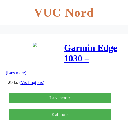
VUC Nord
Garmin Edge
1030 –
Overtræk/Cove
(Læs mere)
– Silikone
129
kr.
(Vis fragtpris)
Læs mere »
Køb nu »