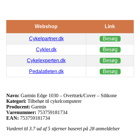
Webshop
Link
Cykelpartner.dk
Besøg
Cykler.dk
Besøg
Cykelexperten.dk
Besøg
Pedalatleten.dk
Besøg
Navn:
Garmin Edge 1030 – Overtræk/Cover – Silikone
Kategori:
Tilbehør til cykelcomputere
Producent:
Garmin
Varenummer:
753759181734
EAN:
753759181734
Vurderet til
3.7
ud af 5 stjerner baseret på
28
anmeldelser