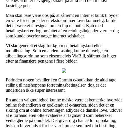
således at du er usvigeligt sikker på at få fat i den mindst
kostelige pris.
Man skal bare være obs på, at såfremt en internet butik tilbyder
en vare for en pris der er ekstraordinært overkommelig, burde
det tit være et faresignal om en fup netbutik. Køb med
betalingskort er dog omfattet af en retningslinje, der værner dig
som kunde overfor uægte internet selskaber.
Vi slår generelt et slag for køb med betalingskort eller
mobilbetaling. Som en anden løsning kunne du vælge en
afbetalingsordning som eksempelvis ViaBill, såfremt du higer
efter at finansiere pengene i flere bidder.
Forinden nogen bestiller i en Garmin e-butik kan de altid tage
stilling til netshoppens forretningsbetingelser, dog er det
undertiden ikke super interessant.
En anden valgmulighed kunne måske være at bemærke hvorvidt
online forhandleren er godkendt af e-mærket, siden det er en
sikring om at online forretningen adlyder de danske love, udover
at e-forhandleren ofte evalueres af fagmænd som behersker
vedtægterne på området. Det giver dig chance for opbakning,
hvis du bliver udsat for besvær i processen med din bestilling.