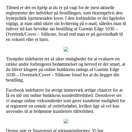
Tilmed er det en hjælp at du er på vagt for de mest aktuelle
reglementer der indvirker på bestillingen, som eksempelvis den
byttepolitik hjemmesiden lover. I den forbindelse er det ligeledes
vigtigt, at man altid sikrer sin kvittering på e-mail, således man til
enhver tid kan bevidne sin bestilling af Garmin Edge 1030 –
Overtræk/Cover – Silikone, hvad end man er på gaveindkøb til
en voksen eller et barn.
Trustpilot indebærer ret så sikre muligheder for at evaluere en
række andre forbrugeres bedømmelser og herved er det smart, at
du bliver klogere på online butikkens ratings af Garmin Edge
1030 – Overtræk/Cover – Silikone forud for at du lægger din
bestilling.
Facebook indebærer for øvrigt immervæk ærlige chancer for at
få en idé om online butikkens kundetilfredshed. Derudover ser
vi mange online virksomheder som giver kunderne mulighed for
at registrere en omtale af ordreforløbet, hvilket lige så vel kan
anvendes til at bedømme kundernes tilfredshed.
Denne side er finansieret af reklameindtægter. Vi har