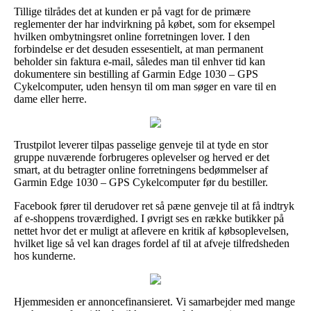
Tillige tilrådes det at kunden er på vagt for de primære
reglementer der har indvirkning på købet, som for eksempel
hvilken ombytningsret online forretningen lover. I den
forbindelse er det desuden essesentielt, at man permanent
beholder sin faktura e-mail, således man til enhver tid kan
dokumentere sin bestilling af Garmin Edge 1030 – GPS
Cykelcomputer, uden hensyn til om man søger en vare til en
dame eller herre.
Trustpilot leverer tilpas passelige genveje til at tyde en stor
gruppe nuværende forbrugeres oplevelser og herved er det
smart, at du betragter online forretningens bedømmelser af
Garmin Edge 1030 – GPS Cykelcomputer før du bestiller.
Facebook fører til derudover ret så pæne genveje til at få indtryk
af e-shoppens troværdighed. I øvrigt ses en række butikker på
nettet hvor det er muligt at aflevere en kritik af købsoplevelsen,
hvilket lige så vel kan drages fordel af til at afveje tilfredsheden
hos kunderne.
Hjemmesiden er annoncefinansieret. Vi samarbejder med mange