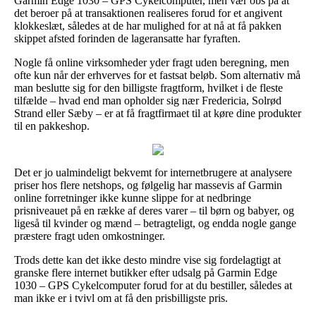
Garmin Edge 1030 – GPS Cykelcomputer, men vær obs på at
det beroer på at transaktionen realiseres forud for et angivent
klokkeslæt, således at de har mulighed for at nå at få pakken
skippet afsted forinden de lageransatte har fyraften.
Nogle få online virksomheder yder fragt uden beregning, men
ofte kun når der erhverves for et fastsat beløb. Som alternativ må
man beslutte sig for den billigste fragtform, hvilket i de fleste
tilfælde – hvad end man opholder sig nær Fredericia, Solrød
Strand eller Sæby – er at få fragtfirmaet til at køre dine produkter
til en pakkeshop.
Det er jo ualmindeligt bekvemt for internetbrugere at analysere
priser hos flere netshops, og følgelig har massevis af Garmin
online forretninger ikke kunne slippe for at nedbringe
prisniveauet på en række af deres varer – til børn og babyer, og
ligeså til kvinder og mænd – betragteligt, og endda nogle gange
præstere fragt uden omkostninger.
Trods dette kan det ikke desto mindre vise sig fordelagtigt at
granske flere internet butikker efter udsalg på Garmin Edge
1030 – GPS Cykelcomputer forud for at du bestiller, således at
man ikke er i tvivl om at få den prisbilligste pris.