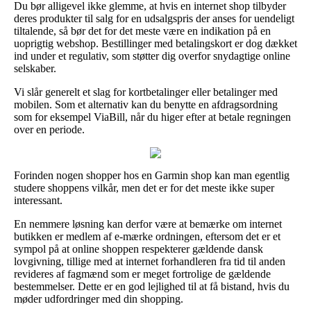
Du bør alligevel ikke glemme, at hvis en internet shop tilbyder
deres produkter til salg for en udsalgspris der anses for uendeligt
tiltalende, så bør det for det meste være en indikation på en
uoprigtig webshop. Bestillinger med betalingskort er dog dækket
ind under et regulativ, som støtter dig overfor snydagtige online
selskaber.
Vi slår generelt et slag for kortbetalinger eller betalinger med
mobilen. Som et alternativ kan du benytte en afdragsordning
som for eksempel ViaBill, når du higer efter at betale regningen
over en periode.
Forinden nogen shopper hos en Garmin shop kan man egentlig
studere shoppens vilkår, men det er for det meste ikke super
interessant.
En nemmere løsning kan derfor være at bemærke om internet
butikken er medlem af e-mærke ordningen, eftersom det er et
sympol på at online shoppen respekterer gældende dansk
lovgivning, tillige med at internet forhandleren fra tid til anden
revideres af fagmænd som er meget fortrolige de gældende
bestemmelser. Dette er en god lejlighed til at få bistand, hvis du
møder udfordringer med din shopping.