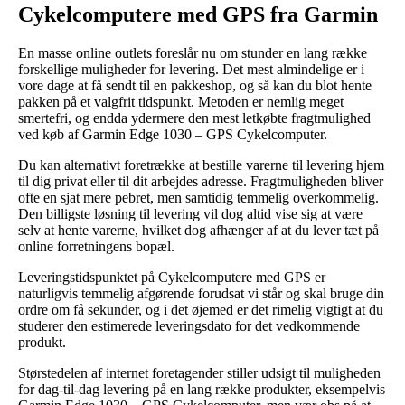
Cykelcomputere med GPS fra Garmin
En masse online outlets foreslår nu om stunder en lang række
forskellige muligheder for levering. Det mest almindelige er i
vore dage at få sendt til en pakkeshop, og så kan du blot hente
pakken på et valgfrit tidspunkt. Metoden er nemlig meget
smertefri, og endda ydermere den mest letkøbte fragtmulighed
ved køb af Garmin Edge 1030 – GPS Cykelcomputer.
Du kan alternativt foretrække at bestille varerne til levering hjem
til dig privat eller til dit arbejdes adresse. Fragtmuligheden bliver
ofte en sjat mere pebret, men samtidig temmelig overkommelig.
Den billigste løsning til levering vil dog altid vise sig at være
selv at hente varerne, hvilket dog afhænger af at du lever tæt på
online forretningens bopæl.
Leveringstidspunktet på Cykelcomputere med GPS er
naturligvis temmelig afgørende forudsat vi står og skal bruge din
ordre om få sekunder, og i det øjemed er det rimelig vigtigt at du
studerer den estimerede leveringsdato for det vedkommende
produkt.
Størstedelen af internet foretagender stiller udsigt til muligheden
for dag-til-dag levering på en lang række produkter, eksempelvis