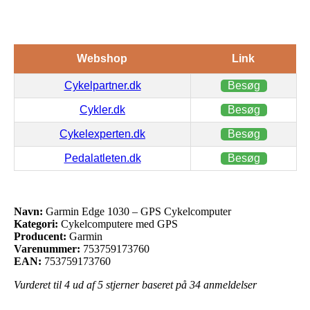
Webshop
Link
Cykelpartner.dk
Besøg
Cykler.dk
Besøg
Cykelexperten.dk
Besøg
Pedalatleten.dk
Besøg
Navn:
Garmin Edge 1030 – GPS Cykelcomputer
Kategori:
Cykelcomputere med GPS
Producent:
Garmin
Varenummer:
753759173760
EAN:
753759173760
Vurderet til
4
ud af 5 stjerner baseret på
34
anmeldelser