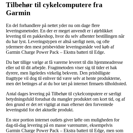
Tilbehør til cykelcomputere fra
Garmin
En del forhandlere på nettet yder nu om dage flere
leveringsmetoder. En der er meget anvendt er i øjeblikket
levering til en pakkeshop, hvor du selv afhenter bestillingen når
du har lyst. Leveringstypen er altså særligt nem, og ofte
ydermere den mest prisbevidste leveringsmåde ved køb af
Garmin Charge Power Pack – Ekstra batteri til Edge.
Du bør tillige vælge at få varerne leveret til din hjemmeadresse
eller ud til dit arbejde. Fragtmetoden viser sig til tider et hak
dyrere, men ligeledes virkelig bekvem. Den prisbilligste
fragttype vil dog til enhver tid være selv at hente produkterne,
men det betinges af at du bor tæt på internet firmaets tilholdssted.
Antal dages levering på Tilbehør til cykelcomputere er særligt
betydningsfuld forudsat du mangler produktet om kort tid, og af
den grund er det ret vigtigt at man efterser den forventede
leveringstid for det aktuelle produkt.
En stor portion internet outlets giver løfte om muligheden for
dag-til-dag levering på en masse varenumre, eksempelvis
Garmin Charge Power Pack – Ekstra batteri til Edge, men som