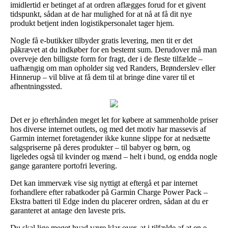
imidlertid er betinget af at ordren aflægges forud for et givent
tidspunkt, sådan at de har mulighed for at nå at få dit nye
produkt betjent inden logistikpersonalet tager hjem.
Nogle få e-butikker tilbyder gratis levering, men tit er det
påkrævet at du indkøber for en bestemt sum. Derudover må man
overveje den billigste form for fragt, der i de fleste tilfælde –
uafhængig om man opholder sig ved Randers, Brønderslev eller
Hinnerup – vil blive at få dem til at bringe dine varer til et
afhentningssted.
Det er jo efterhånden meget let for købere at sammenholde priser
hos diverse internet outlets, og med det motiv har massevis af
Garmin internet foretagender ikke kunne slippe for at nedsætte
salgspriserne på deres produkter – til babyer og børn, og
ligeledes også til kvinder og mænd – helt i bund, og endda nogle
gange garantere portofri levering.
Det kan immervæk vise sig nyttigt at eftergå et par internet
forhandlere efter rabatkoder på Garmin Charge Power Pack –
Ekstra batteri til Edge inden du placerer ordren, sådan at du er
garanteret at antage den laveste pris.
Du skal lige meget hvad være klar over, at i tilfælde af at en e-