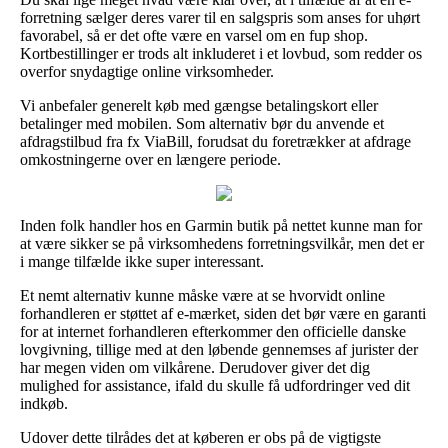
forretning sælger deres varer til en salgspris som anses for uhørt
favorabel, så er det ofte være en varsel om en fup shop.
Kortbestillinger er trods alt inkluderet i et lovbud, som redder os
overfor snydagtige online virksomheder.
Vi anbefaler generelt køb med gængse betalingskort eller
betalinger med mobilen. Som alternativ bør du anvende et
afdragstilbud fra fx ViaBill, forudsat du foretrækker at afdrage
omkostningerne over en længere periode.
Inden folk handler hos en Garmin butik på nettet kunne man for
at være sikker se på virksomhedens forretningsvilkår, men det er
i mange tilfælde ikke super interessant.
Et nemt alternativ kunne måske være at se hvorvidt online
forhandleren er støttet af e-mærket, siden det bør være en garanti
for at internet forhandleren efterkommer den officielle danske
lovgivning, tillige med at den løbende gennemses af jurister der
har megen viden om vilkårene. Derudover giver det dig
mulighed for assistance, ifald du skulle få udfordringer ved dit
indkøb.
Udover dette tilrådes det at køberen er obs på de vigtigste