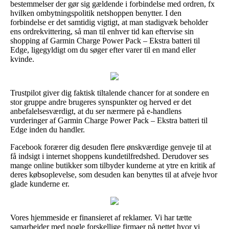
bestemmelser der gør sig gældende i forbindelse med ordren, fx
hvilken ombytningspolitik netshoppen benytter. I den
forbindelse er det samtidig vigtigt, at man stadigvæk beholder
ens ordrekvittering, så man til enhver tid kan eftervise sin
shopping af Garmin Charge Power Pack – Ekstra batteri til
Edge, ligegyldigt om du søger efter varer til en mand eller
kvinde.
Trustpilot giver dig faktisk tiltalende chancer for at sondere en
stor gruppe andre brugeres synspunkter og herved er det
anbefalelsesværdigt, at du ser nærmere på e-handlens
vurderinger af Garmin Charge Power Pack – Ekstra batteri til
Edge inden du handler.
Facebook forærer dig desuden flere ønskværdige genveje til at
få indsigt i internet shoppens kundetilfredshed. Derudover ses
mange online butikker som tilbyder kunderne at ytre en kritik af
deres købsoplevelse, som desuden kan benyttes til at afveje hvor
glade kunderne er.
Vores hjemmeside er finansieret af reklamer. Vi har tætte
samarbejder med nogle forskellige firmaer på nettet hvor vi