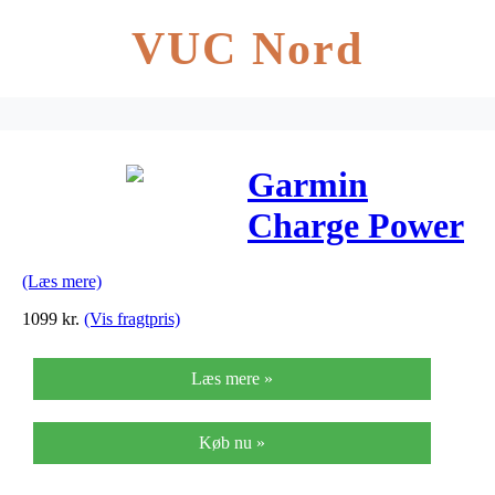
VUC Nord
Garmin
Charge Power
Pack – Ekstra
(Læs mere)
batteri til
1099
kr.
(Vis fragtpris)
Edge
Læs mere »
Køb nu »