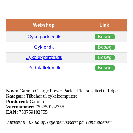
Webshop
Link
Cykelpartner.dk
Besøg
Cykler.dk
Besøg
Cykelexperten.dk
Besøg
Pedalatleten.dk
Besøg
Navn:
Garmin Charge Power Pack – Ekstra batteri til Edge
Kategori:
Tilbehør til cykelcomputere
Producent:
Garmin
Varenummer:
753759182755
EAN:
753759182755
Vurderet til
3.7
ud af 5 stjerner baseret på
3
anmeldelser